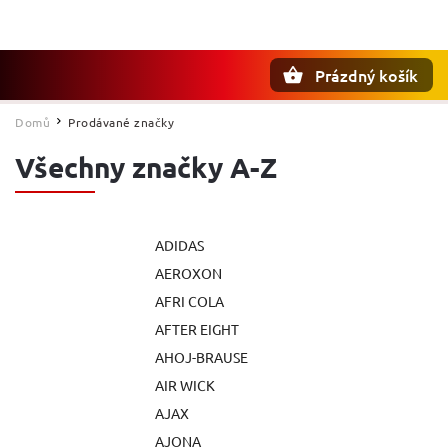
Prázdný košík
Hledat
Domů
Prodávané značky
/
Všechny značky A-Z
ADIDAS
AEROXON
AFRI COLA
AFTER EIGHT
AHOJ-BRAUSE
AIR WICK
AJAX
AJONA