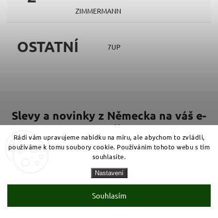
ZIMMERMANN
OSTATNÍ
7UP
Rádi vám upravujeme nabídku na míru, ale abychom to zvládli,
používáme k tomu soubory cookie. Používáním tohoto webu s tím
Vložte svůj e-mail a my vám budeme zasílat informace o
nových produktech na našem e-shopu.
souhlasíte.
Nastavení
Přihlásit se
Souhlasím
E-mail