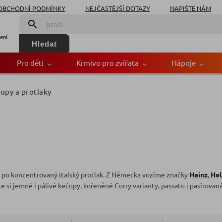
OBCHODNÍ PODMÍNKY
NEJČASTĚJŠÍ DOTAZY
NAPIŠTE NÁM
ení
Hledat
Pro děti
Krmivo pro zvířata
Nápoje
upy a protlaky
u po koncentrovaný italský protlak. Z Německa vozíme značky
Heinz
,
Hel
e si jemné i pálivé kečupy, kořeněné Curry varianty, passatu i pasírovaná