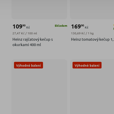
109
169
90
90
Skladem
Kč
Kč
Měrná cena:
Měrná cena:
27,47 Kč / 100 ml
130,69 Kč / 1 kg
Heinz rajčatový kečup s
Heinz tomatový kečup 1,
okurkami 400 ml
Výhodné balení
Výhodné balení