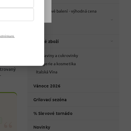
Kartonové balení - výhodná cena
Káva
Čaje
odmínkami.
Italské zboží
Skladem
Potraviny a cukrovinky
Drogerie a kosmetika
ntrovaný
Italská Vína
-
Vánoce 2026
Grilovací sezóna
% Slevové tornádo
“
Novinky