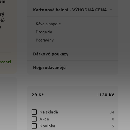
dem
Kartonová balení - VÝHODNÁ CENA
rý
lé
Káva a nápoje
u
Drogerie
Potraviny
Dárkové poukazy
ecenzí
Nejprodávanější
29
Kč
1130
Kč
Na skladě
34
Akce
0
Novinka
5