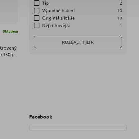
Tip
2
Výhodné balení
10
Originál z Itálie
10
Nejziskovější
1
Skladem
ROZBALIT FILTR
ntrovaný
4x130g -
Facebook