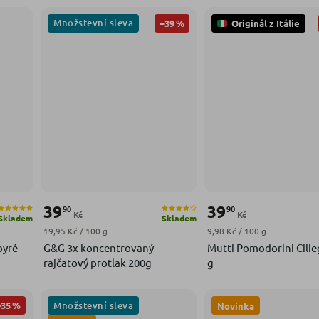
Množstevní sleva
–39 %
Originál z Itálie
39
39
90
90
Kč
Kč
Skladem
Skladem
Měrná cena:
Měrná cena:
19,95 Kč / 100 g
9,98 Kč / 100 g
pyré
G&G 3x koncentrovaný
Mutti Pomodorini Cilie
rajčatový protlak 200g
g
Množstevní sleva
–35 %
Novinka