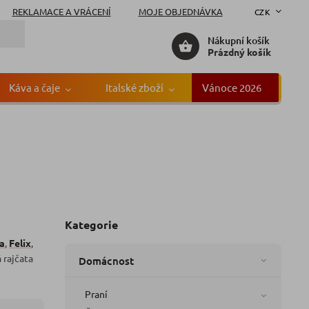
REKLAMACE A VRÁCENÍ
MOJE OBJEDNÁVKA
CZK
Nákupní košík
Prázdný košík
Káva a čaje
Italské zboží
Vánoce 2026
Gr
Kategorie
a
,
Felix
,
 rajčata
Domácnost
Praní