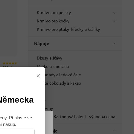
Krmivo pro pejsky
Krmivo pro kočky
Krmivo pro ptáky, křečky a králíky
Nápoje
Džusy a šťávy
Mléko a smetana
Skladem
×
Limonády a ledové čaje
ečup 450g
Horké čokolády a kakao
Pivo
 Německa
Víno
Lihoviny
Nápoje - Kartonová balení - výhodná cena
eny. Přihlaste se
ní nákup.
Souhlasím
Káva a čaje