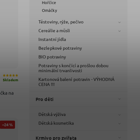
Hořčice
Omáčky
Těstoviny, rýže, pečivo
Cereálie a müsli
Instantní jídla
Bezlepkové potraviny
BIO potraviny
Potraviny s končící a prošlou dobou
minimální trvanlivosti
Kartonová balení potravin - VÝHODNÁ
Skladem
CENA !!!
áčka na
Pro děti
Dětská výživa
Dětská kosmetika
–24 %
Krmivo pro zvířata