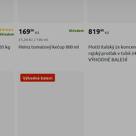
169
819
90
90
Skladem
Kč
Kč
Skladem
Měrná cena:
21,24 Kč / 100 ml
35 kg
Heinz tomatový kečup 800 ml
Mutti italský 2x konce
rajský protlak v tubě 2
VÝHODNÉ BALENÍ
Výhodné balení