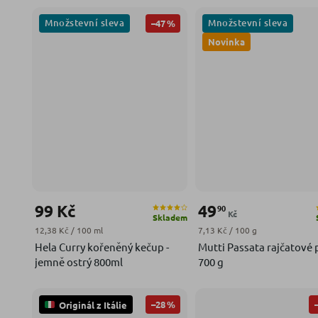
Množstevní sleva
Množstevní sleva
–47 %
Novinka
99 Kč
49
90
Kč
Skladem
Měrná cena:
Měrná cena:
12,38 Kč / 100 ml
7,13 Kč / 100 g
Hela Curry kořeněný kečup -
Mutti Passata rajčatové 
jemně ostrý 800ml
700 g
–28 %
Originál z Itálie