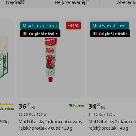
Nejdražší
Nejprodávanější
Abecedn
Množstevní sleva
Množstevní sleva
–44 %
Originál z Itálie
Originál z Itálie
36
34
90
90
Skladem
Kč
Kč
Skladem
Měrná cena:
Měrná cena:
28,38 Kč / 100 g
24,93 Kč / 100 g
500g
Mutti italský 2x koncentrovaný
Mutti italský 2x konce
rajský protlak v tubě 130 g
rajský protlak 140 g