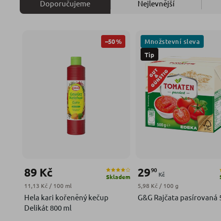
Doporučujeme
Nejlevnější
Množstevní sleva
–50 %
Tip
89 Kč
29
90
Kč
Skladem
Měrná cena:
Měrná cena:
11,13 Kč / 100 ml
5,98 Kč / 100 g
Hela kari kořeněný kečup
G&G Rajčata pasírovaná 
Delikát 800 ml