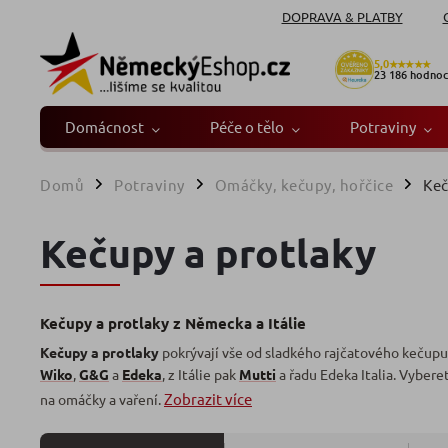
DOPRAVA & PLATBY
5,0
★★★★★
23 186
hodnoc
Domácnost
Péče o tělo
Potraviny
Domů
Potraviny
Omáčky, kečupy, hořčice
Keč
/
/
/
Kečupy a protlaky
Kečupy a protlaky z Německa a Itálie
Kečupy a protlaky
pokrývají vše od sladkého rajčatového kečup
Wiko
,
G&G
a
Edeka
, z Itálie pak
Mutti
a řadu Edeka Italia. Vyberet
Zobrazit více
na omáčky a vaření.