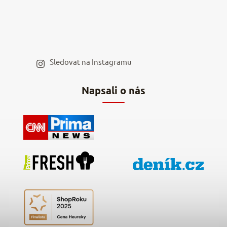
Moje objednávka
Velkoobchod
Spolupráce s influencery
Blog a recepty
Staňte se naším výdejním místem
Sledovat na Instagramu
Hodnocení obchodu
Napsali o nás
Kontakty