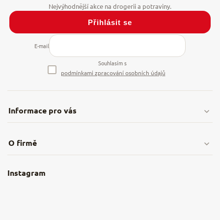
Přihlásit se
E-mail
Souhlasím s
podmínkami zpracování osobních údajů
Informace pro vás
Doprava & platby
O firmě
Obchodní podmínky
O nás
Instagram
Nejčastější dotazy
Kamenná prodejna
Reklamace a vrácení
Kariéra v NěmeckýEshop.cz