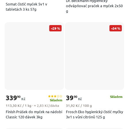
Dr. Beckmann Hygienický
Somat čistič myček 5v1 v
odvápňovač praček a myček 2x50
tabletách 3 ks 57g
g
–29 %
–34 %
339
39
90
90
Skladem
Kč
Kč
Skladem
Měrná cena:
Měrná cena:
113,30 Kč / 1 kg
· ≈ 2,83 Kč/dávka
31,92 Kč / 100 g
Finish Prášek do myček na nádobí
Frosch Eko hygienický čistič myčky
Classic 120 dávek 3kg
3v1 s vůní citrónů 125 g