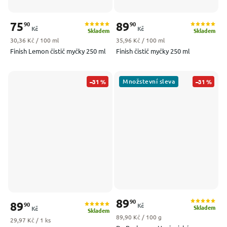
75
89
90
90
Kč
Kč
Skladem
Skladem
Měrná cena:
Měrná cena:
30,36 Kč / 100 ml
35,96 Kč / 100 ml
Finish Lemon čistič myčky 250 ml
Finish čistič myčky 250 ml
Množstevní sleva
–31 %
–31 %
89
90
89
90
Kč
Skladem
Kč
Skladem
Měrná cena:
89,90 Kč / 100 g
Měrná cena:
29,97 Kč / 1 ks