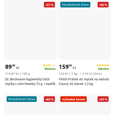
Množstevní sleva
–37 %
–30 %
89
159
90
90
Kč
Kč
Skladem
Skladem
Měrná cena:
Měrná cena:
119,87 Kč / 100 g
123 Kč / 1 kg
· ≈ 2,46 Kč/dávka
Dr. Beckmann hygienický čistič
Finish Prášek do myček na nádobí
myčky s vůní limetky 75 g + hadřík
Classic 65 dávek 1,3 kg
Množstevní sleva
–50 %
Výhodné balení
–33 %