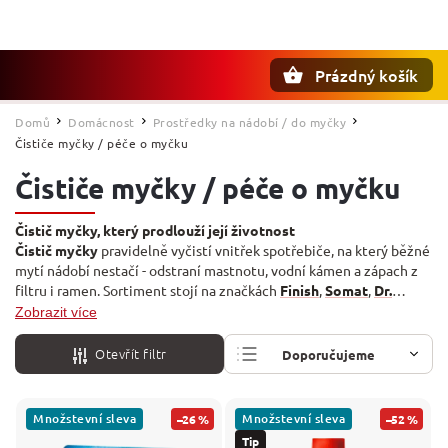
Prázdný košík
Hledat
Domů
Domácnost
Prostředky na nádobí / do myčky
/
/
/
Čističe myčky / péče o myčku
Čističe myčky / péče o myčku
Čistič myčky, který prodlouží její životnost
Čistič myčky
pravidelně vyčistí vnitřek spotřebiče, na který běžné
mytí nádobí nestačí - odstraní mastnotu, vodní kámen a zápach z
filtru i ramen. Sortiment stojí na značkách
Finish
,
Somat
,
Dr.
Beckmann
,
Frosch
,
Saubermax
,
Glanz Meister
,
Calgon
a
G&G
, od
Zobrazit více
tekutých čističů přes tablety po čisticí kapsle. Aplikuje se obvykle
do prázdné myčky při horkém programu.
Otevřít filtr
Doporučujeme
Nejlevnější
Množstevní sleva
Množstevní sleva
–26 %
–52 %
Nejdražší
Tip