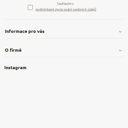
Souhlasím s
podmínkami zpracování osobních údajů
Informace pro vás
Doprava & platby
O firmě
Obchodní podmínky
O nás
Instagram
Nejčastější dotazy
Kamenná prodejna
Reklamace a vrácení
Kariéra v NěmeckýEshop.cz
Moje objednávka
Velkoobchod
Spolupráce s influencery
Blog a recepty
Staňte se naším výdejním místem