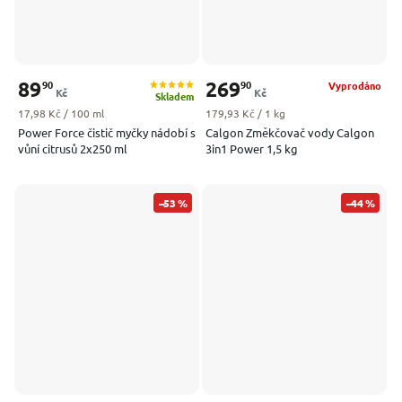
89
269
90
90
Vyprodáno
Kč
Kč
Skladem
Měrná cena:
Měrná cena:
17,98 Kč / 100 ml
179,93 Kč / 1 kg
Power Force čistič myčky nádobí s
Calgon Změkčovač vody Calgon
vůní citrusů 2x250 ml
3in1 Power 1,5 kg
–53 %
–44 %