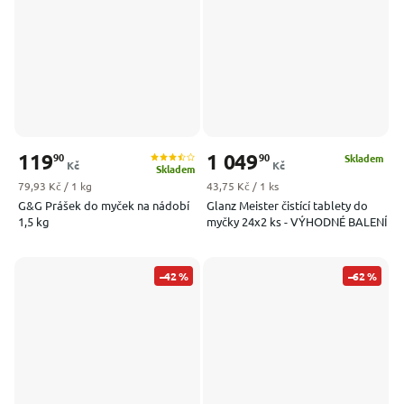
119
1 049
90
90
Skladem
Kč
Kč
Skladem
Měrná cena:
Měrná cena:
79,93 Kč / 1 kg
43,75 Kč / 1 ks
G&G Prášek do myček na nádobí
Glanz Meister čistící tablety do
1,5 kg
myčky 24x2 ks - VÝHODNÉ BALENÍ
–42 %
–62 %