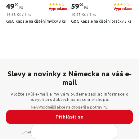
49
59
90
90
Kč
Kč
Vyprodáno
Vyprodáno
Měrná cena:
Měrná cena:
16,63 Kč / 1 ks
19,97 Kč / 1 ks
G&G Kapsle na čištění myčky 3 ks
G&G Kapsle na čištění pračky 3 ks
Vložte svůj e-mail a my vám budeme zasílat informace o
nových produktech na našem e-shopu.
Přihlásit se
E-mail