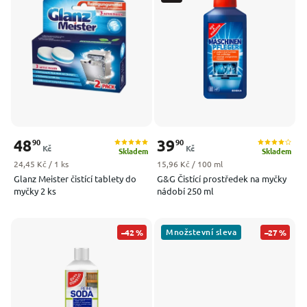
Nejprodávanější
Abecedně
48
39
90
90
Kč
Kč
Skladem
Skladem
Měrná cena:
Měrná cena:
24,45 Kč / 1 ks
15,96 Kč / 100 ml
Glanz Meister čistící tablety do
G&G Čistící prostředek na myčky
myčky 2 ks
nádobí 250 ml
Množstevní sleva
–42 %
–27 %