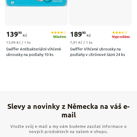
139
189
90
90
Kč
Kč
Skladem
Vyprodáno
Měrná cena:
Měrná cena:
13,99 Kč / 1 ks
7,91 Kč / 1 ks
Swiffer Antibakteriální vlhčené
Swiffer Vlhčené ubrousky na
ubrousky na podlahy 10 ks
podlahy v citrónové lázni 24 ks
Vložte svůj e-mail a my vám budeme zasílat informace o
nových produktech na našem e-shopu.