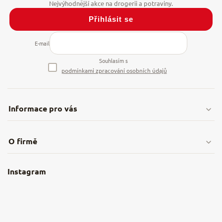
Přihlásit se
E-mail
Souhlasím s
podmínkami zpracování osobních údajů
Informace pro vás
Doprava & platby
O firmě
Obchodní podmínky
O nás
Instagram
Nejčastější dotazy
Kamenná prodejna
Reklamace a vrácení
Kariéra v NěmeckýEshop.cz