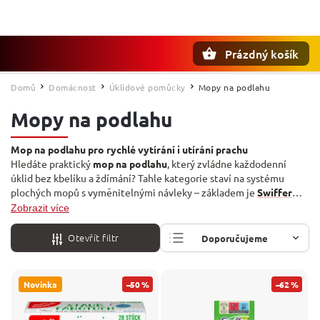
Prázdný košík
Hledat
Domů
Domácnost
Úklidové pomůcky
Mopy na podlahu
/
/
/
Mopy na podlahu
Mop na podlahu pro rychlé vytírání i utírání prachu
Hledáte praktický
mop na podlahu
, který zvládne každodenní
úklid bez kbelíku a ždímání? Tahle kategorie staví na systému
plochých mopů s vyměnitelnými návleky – základem je
Swiffer
KIT mop na podlahy
v jednom balení, ke kterému dokupujete
Zobrazit více
vlhčené ubrousky a suché prachovky podle potřeby. Další
pomocníky na úklid najdete v sekcích
Úklidové pomůcky
a
Otevřít filtr
Doporučujeme
Hadříky
.
Nejlevnější
Novinka
–50 %
–62 %
Nejdražší