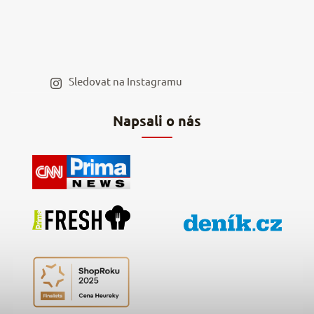
Moje objednávka
Velkoobchod
Spolupráce s influencery
Blog a recepty
Staňte se naším výdejním místem
Sledovat na Instagramu
Hodnocení obchodu
Napsali o nás
Kontakty