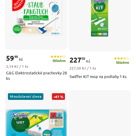
Nejprodávanější
Abecedně
59
90
227
50
Kč
Skladem
Kč
Skladem
Měrná cena:
2,14 Kč / 1 ks
Měrná cena:
227,50 Kč / 1 ks
G&G Elektrostatické prachovky 28
Swiffer KIT mop na podlahy 1 ks
ks
Množstevní sleva
–41 %