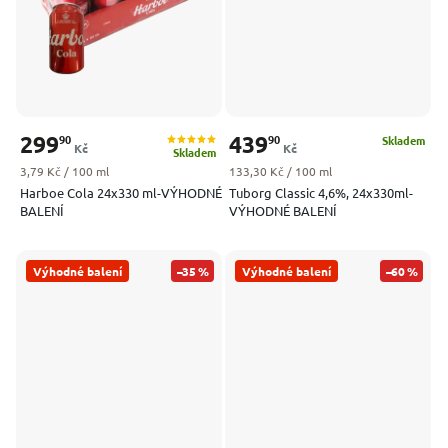
299
439
90
90
Skladem
Kč
Kč
Skladem
Měrná cena:
Měrná cena:
3,79 Kč / 100 ml
133,30 Kč / 100 ml
Harboe Cola 24x330 ml-VÝHODNÉ
Tuborg Classic 4,6%, 24x330ml-
BALENÍ
VÝHODNÉ BALENÍ
Výhodné balení
–35 %
Výhodné balení
–60 %