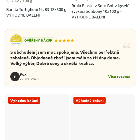
Měrná cena:
5,67 Kč / 100 g
Brain Blasterz Sour Boltz kyselé
Barilla Tortiglioni Nr. 83 12x500 g-
žvýkací bonbóny 10x100 g -
VÝHODNÉ BALENÍ
VÝHODNÉ BALENÍ
“
★★★★★
OVĚŘENÝ NÁKUP
S obchodem jsem moc spokojená. Všechno perfektně
zabalené. Objednané zboží jsem měla za tři dny doma.
Velký výběr, Dobré ceny a skvělá kvalita.
Eva
Více recenzí
E
22. 01. 2026
Výhodné balení
Výhodné balení