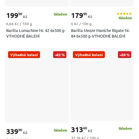
199
179
90
90
Skladem
Kč
Kč
Skladem
Měrná cena:
Měrná cena:
6,66 Kč / 100 g
6 Kč / 100 g
Barilla Lumachine Nr. 42 6x500 g-
Barilla Mezze Maniche Rigate Nr.
VÝHODNÉ BALENÍ
84 6x500 g-VÝHODNÉ BALENÍ
Výhodné balení
–62 %
Výhodné balení
–30 %
313
60
Skladem
339
90
Skladem
Kč
Kč
Měrná cena:
31,36 Kč / 100 g