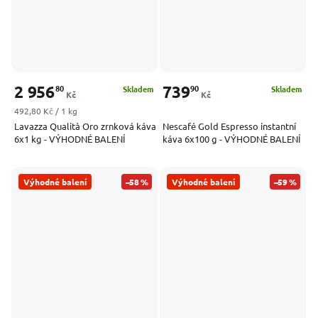
2 956
739
80
90
Skladem
Skladem
Kč
Kč
Měrná cena:
492,80 Kč / 1 kg
Lavazza Qualità Oro zrnková káva
Nescafé Gold Espresso instantní
6x1 kg - VÝHODNÉ BALENÍ
káva 6x100 g - VÝHODNÉ BALENÍ
Výhodné balení
–58 %
Výhodné balení
–59 %