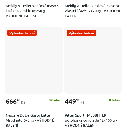
Mehlig & Heller vepřové maso s
Mehlig & Heller vepřové maso ve
kmínem ve skle 6x250 g -
vlastní šťávě 12x200g - VÝHODNÉ
VÝHODNÉ BALENÍ
BALENÍ
Výhodné balení
Výhodné balení
666
449
40
90
Skladem
Skladem
Kč
Kč
Nescafé Dolce Gusto Latte
Ritter Sport HALBBITTER
Macchiato 6x8 ks - VÝHODNÉ
polohořká čokoláda 12x100 g -
BALENÍ
VÝHODNÉ BALENÍ