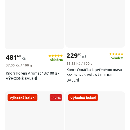
229
90
481
60
Kč
Skladem
Kč
Skladem
Měrná cena:
55,53 Kč / 100 g
Měrná cena:
37,05 Kč / 100 g
Knorr Omáčka k pečenému masu
Knorr koření Aromat 13x100 g -
pro 6x3x250ml - VÝHODNÉ
VÝHODNÉ BALENÍ
BALENÍ
Výhodné balení
–17 %
Výhodné balení