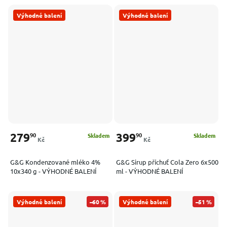
Výhodné balení
Výhodné balení
279
399
90
90
Skladem
Skladem
Kč
Kč
G&G Kondenzované mléko 4%
G&G Sirup příchuť Cola Zero 6x500
10x340 g - VÝHODNÉ BALENÍ
ml - VÝHODNÉ BALENÍ
Výhodné balení
–60 %
Výhodné balení
–51 %