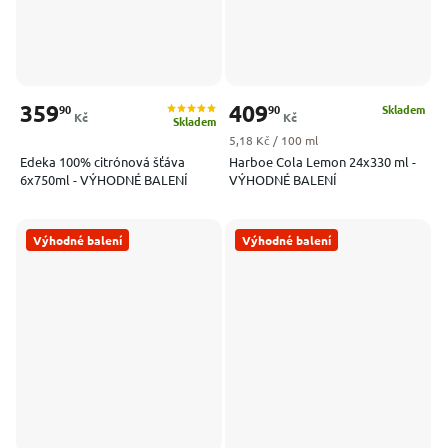
359
409
90
90
Skladem
Kč
Kč
Skladem
Měrná cena:
5,18 Kč / 100 ml
Edeka 100% citrónová šťáva
Harboe Cola Lemon 24x330 ml -
6x750ml - VÝHODNÉ BALENÍ
VÝHODNÉ BALENÍ
Výhodné balení
Výhodné balení