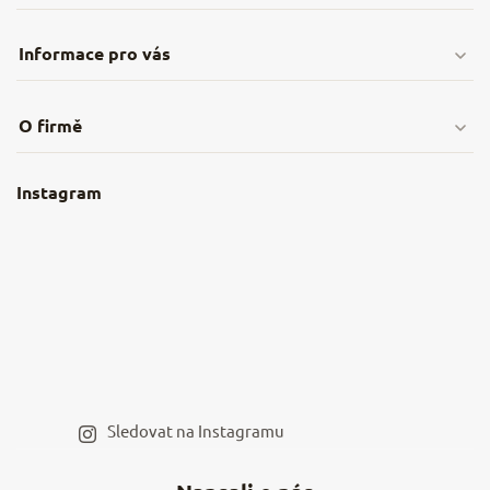
Informace pro vás
Doprava & platby
O firmě
Obchodní podmínky
O nás
Instagram
Nejčastější dotazy
Kamenná prodejna
Reklamace a vrácení
Kariéra v NěmeckýEshop.cz
Moje objednávka
Velkoobchod
Spolupráce s influencery
Blog a recepty
Staňte se naším výdejním místem
Sledovat na Instagramu
Hodnocení obchodu
Kontakty