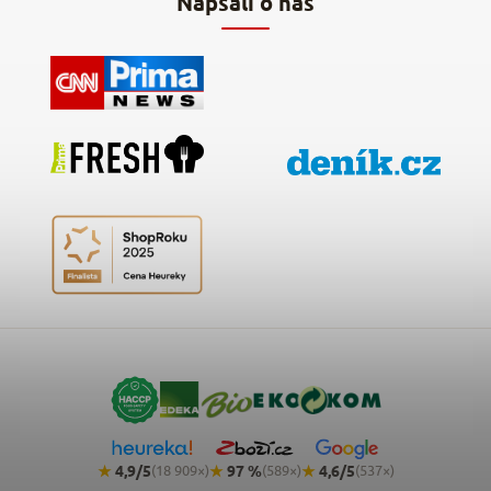
Napsali o nás
★
4,9/5
★
97 %
★
4,6/5
(18 909×)
(589×)
(537×)