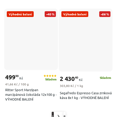
Výhodné balení
–40 %
Výhodné balení
–56 %
499
90
2 430
40
Skladem
Kč
Skladem
Kč
Měrná cena:
41,66 Kč / 100 g
Měrná cena:
303,80 Kč / 1 kg
Ritter Sport Marzipan
Segafredo Espresso Casa zrnková
marcipánová čokoláda 12x100 g -
káva 8x1 kg - VÝHODNÉ BALENÍ
VÝHODNÉ BALENÍ
1
8