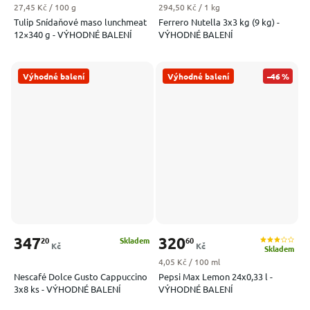
Měrná cena:
Měrná cena:
27,45 Kč / 100 g
294,50 Kč / 1 kg
Tulip Snídaňové maso lunchmeat
Ferrero Nutella 3x3 kg (9 kg) -
12×340 g - VÝHODNÉ BALENÍ
VÝHODNÉ BALENÍ
Výhodné balení
Výhodné balení
–46 %
347
320
20
60
Skladem
Kč
Kč
Skladem
Měrná cena:
4,05 Kč / 100 ml
Nescafé Dolce Gusto Cappuccino
Pepsi Max Lemon 24x0,33 l -
3x8 ks - VÝHODNÉ BALENÍ
VÝHODNÉ BALENÍ