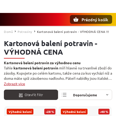
Prázdný košík
Hledat
Domů
Potraviny
Kartonová balení potravin - VÝHODNÁ CENA !!!
/
/
Kartonová balení potravin -
VÝHODNÁ CENA
Kartonová balení potravin za výhodnou cenu
Tahle
kartonová balení potravin
míří hlavně na trvanlivé zboží do
zásoby. Kupujete po celém kartonu, takže cena za kus vychází níž a
doma máte spíž zásobenou nadlouho. Páteří nabídky jsou italské
těstoviny
Barilla
a
Riscossa
, doplňují je piva, limonády a sladkosti
Zobrazit více
z Německa a Itálie. Skvělé pro velké rodiny i provozovny.
Otevřít filtr
Doporučujeme
Nejlevnější
Výhodné balení
–28 %
Výhodné balení
–40 %