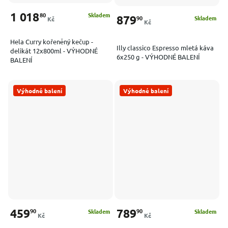
1 018
80
Skladem
879
90
Skladem
Kč
Kč
Hela Curry kořeněný kečup -
Illy classico Espresso mletá káva
delikát 12x800ml - VÝHODNÉ
6x250 g - VÝHODNÉ BALENÍ
BALENÍ
Výhodné balení
Výhodné balení
459
789
90
90
Skladem
Skladem
Kč
Kč