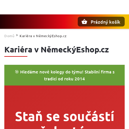
Prázdný košík
Hledat
Domů
Kariéra v NěmeckýEshop.cz
/
Kariéra v NěmeckýEshop.cz
🎯 Hledáme nové kolegy do týmu! Stabilní firma s
tradicí od roku 2014
Staň se součástí