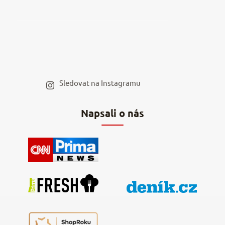
Reklamace a vrácení
Kariéra v NěmeckýEshop.cz
Moje objednávka
Velkoobchod
Spolupráce s influencery
Blog a recepty
Staňte se naším výdejním místem
Sledovat na Instagramu
Hodnocení obchodu
Kontakty
Napsali o nás