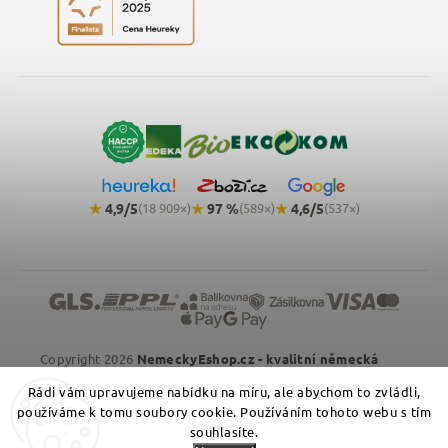
★
4,9/5
(18 909×)
★
97 %
(589×)
★
4,6/5
(537×)
Copyright 2026
NemeckyEshop.cz - kvalitní německá
drogerie, kosmetika a potraviny
. Všechna práva
Rádi vám upravujeme nabídku na míru, ale abychom to zvládli,
vyhrazena.
používáme k tomu soubory cookie. Používáním tohoto webu s tím
Zásady zpracování osobních údajů
Obchodní podmínky
souhlasíte.