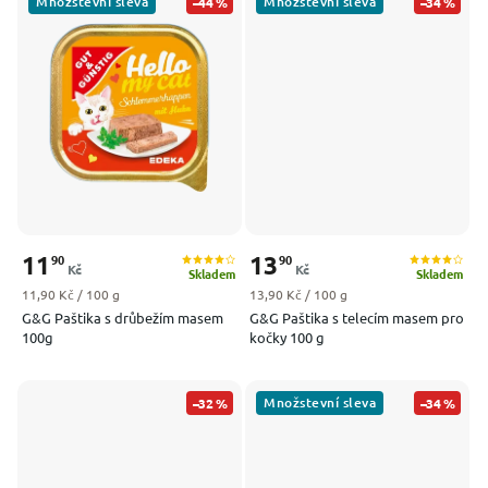
Množstevní sleva
Množstevní sleva
–44 %
–34 %
11
13
90
90
Kč
Kč
Skladem
Skladem
Měrná cena:
Měrná cena:
11,90 Kč / 100 g
13,90 Kč / 100 g
G&G Paštika s drůbežím masem
G&G Paštika s telecím masem pro
100g
kočky 100 g
Množstevní sleva
–32 %
–34 %