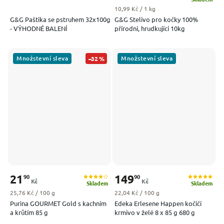
Měrná cena:
10,99 Kč / 1 kg
G&G Paštika se pstruhem 32x100g
G&G Stelivo pro kočky 100%
- VÝHODNÉ BALENÍ
přírodní, hrudkující 10kg
Množstevní sleva
Množstevní sleva
–32 %
21
149
90
90
Kč
Kč
Skladem
Skladem
Měrná cena:
Měrná cena:
25,76 Kč / 100 g
22,04 Kč / 100 g
Purina GOURMET Gold s kachním
Edeka Erlesene Happen kočičí
a krůtím 85 g
krmivo v želé 8 x 85 g 680 g