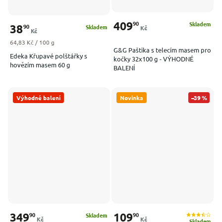
409
90
Skladem
38
90
Skladem
Kč
Kč
Měrná cena:
64,83 Kč / 100 g
G&G Paštika s telecím masem pro
Edeka Křupavé polštářky s
kočky 32x100 g - VÝHODNÉ
hovězím masem 60 g
BALENÍ
Výhodné balení
Novinka
–39 %
349
109
90
90
Skladem
Kč
Kč
Skladem