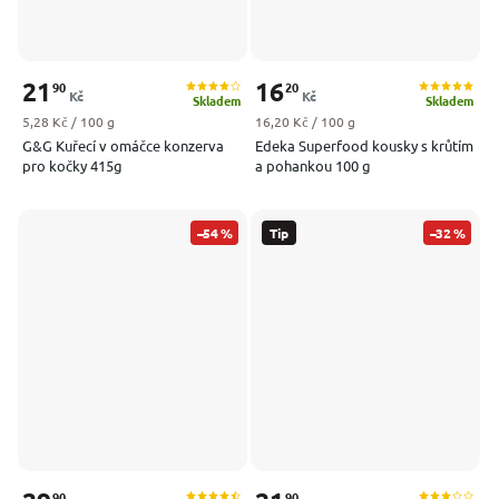
21
16
90
20
Kč
Kč
Skladem
Skladem
Měrná cena:
Měrná cena:
5,28 Kč / 100 g
16,20 Kč / 100 g
G&G Kuřecí v omáčce konzerva
Edeka Superfood kousky s krůtím
pro kočky 415g
a pohankou 100 g
–54 %
Tip
–32 %
90
90