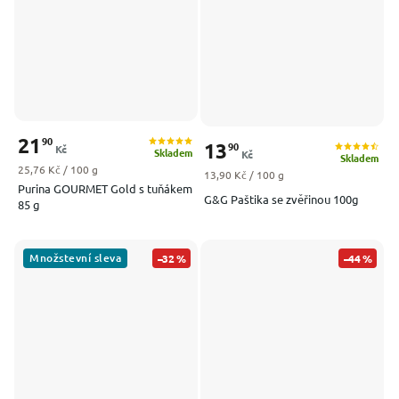
21
90
13
90
Kč
Skladem
Kč
Skladem
Měrná cena:
25,76 Kč / 100 g
Měrná cena:
13,90 Kč / 100 g
Purina GOURMET Gold s tuňákem
G&G Paštika se zvěřinou 100g
85 g
Množstevní sleva
–32 %
–44 %