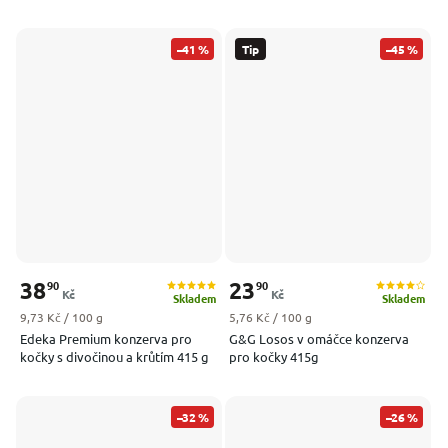
–41 %
Tip
–45 %
38
23
90
90
Kč
Kč
Skladem
Skladem
Měrná cena:
Měrná cena:
9,73 Kč / 100 g
5,76 Kč / 100 g
Edeka Premium konzerva pro
G&G Losos v omáčce konzerva
kočky s divočinou a krůtím 415 g
pro kočky 415g
–32 %
–26 %