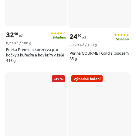
32
90
24
90
Kč
Skladem
Kč
Skladem
Měrná cena:
8,23 Kč / 100 g
Měrná cena:
29,29 Kč / 100 g
Edeka Premium konzerva pro
Purina GOURMET Gold s lososem
kočky s kuřecím a hovězím v želé
85 g
415 g
–19 %
Výhodné balení