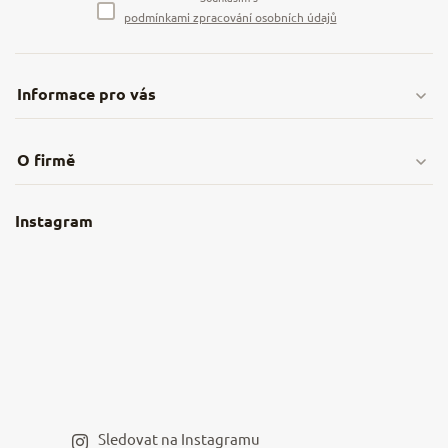
podmínkami zpracování osobních údajů
Informace pro vás
Doprava & platby
O firmě
Obchodní podmínky
O nás
Instagram
Nejčastější dotazy
Kamenná prodejna
Reklamace a vrácení
Kariéra v NěmeckýEshop.cz
Moje objednávka
Velkoobchod
Spolupráce s influencery
Blog a recepty
Staňte se naším výdejním místem
Sledovat na Instagramu
Hodnocení obchodu