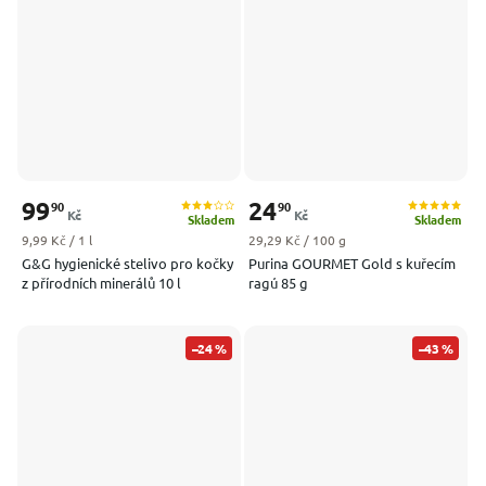
99
24
90
90
Kč
Kč
Skladem
Skladem
Měrná cena:
Měrná cena:
9,99 Kč / 1 l
29,29 Kč / 100 g
G&G hygienické stelivo pro kočky
Purina GOURMET Gold s kuřecím
z přírodních minerálů 10 l
ragú 85 g
–24 %
–43 %