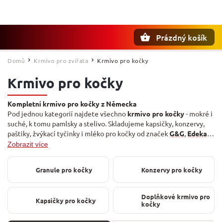
Prázdný košík
Hledat
Domů
Krmivo pro zvířata
Krmivo pro kočky
/
/
Krmivo pro kočky
Kompletní krmivo pro kočky z Německa
Pod jednou kategorií najdete všechno
krmivo pro kočky
- mokré i
suché, k tomu pamlsky a stelivo. Skladujeme kapsičky, konzervy,
paštiky, žvýkací tyčinky i mléko pro kočky od značek
G&G
,
Edeka
,
Purina
a
Felix
. Ať máte doma kotě nebo dospělou kočku, vyberete
Zobrazit více
chuť i strukturu, kterou bude mít rády.
Granule pro kočky
Konzervy pro kočky
Doplňkové krmivo pro
Kapsičky pro kočky
kočky