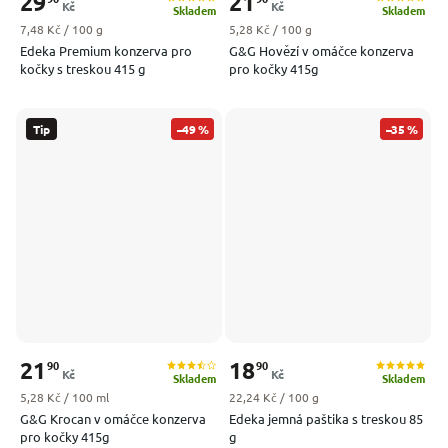
29
21
Kč
Kč
Skladem
Skladem
Měrná cena:
Měrná cena:
7,48 Kč / 100 g
5,28 Kč / 100 g
Edeka Premium konzerva pro
G&G Hovězí v omáčce konzerva
kočky s treskou 415 g
pro kočky 415g
Tip
–49 %
–35 %
21
18
90
90
Kč
Kč
Skladem
Skladem
Měrná cena:
Měrná cena:
5,28 Kč / 100 ml
22,24 Kč / 100 g
G&G Krocan v omáčce konzerva
Edeka jemná paštika s treskou 85
pro kočky 415g
g