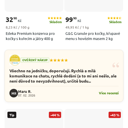
32
99
90
90
Kč
Kč
Skladem
Skladem
Měrná cena:
Měrná cena:
8,23 Kč / 100 g
49,95 Kč / 1 kg
Edeka Premium konzerva pro
G&G Granule pro kočky, křupavé
kočky s kuřecím a játry 400 g
menu s hovězím masem 2 kg
“
★★★★★
OVĚŘENÝ NÁKUP
Všechno na jedničku, doporučuji. Rychlá a milá
komunikace na chatu, rychlé dodání (a to mi ani nešlo, ale
není důvod to nevyzdvihnout), určitě budu...
Maru R.
Více recenzí
MR
07. 02. 2026
Tip
–44 %
–43 %