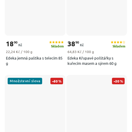
18
38
90
90
Kč
Kč
Skladem
Skladem
Měrná cena:
Měrná cena:
22,24 Kč / 100 g
64,83 Kč / 100 g
Edeka jemná paštika s telecím 85
Edeka Křupavé polštářky s
g
kuřecím masem a sýrem 60 g
Množstevní sleva
–50 %
–30 %