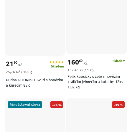
160
60
Skladem
21
90
Kč
Kč
Skladem
Měrná cena:
157,45 Kč / 1 kg
Měrná cena:
25,76 Kč / 100 g
Felix kapsičky s želé s hovězím
Purina GOURMET Gold s hovězím
králičím jehněčím a kuřecím 12ks
a kuřecím 85 g
1,02 kg
Množstevní sleva
–35 %
–19 %