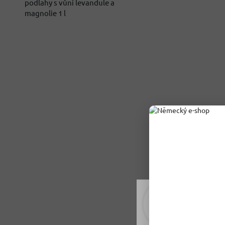
podlahy s vůní levandule a
magnolie 1 l
Rádi vám upravujeme
tomu soubory cookie