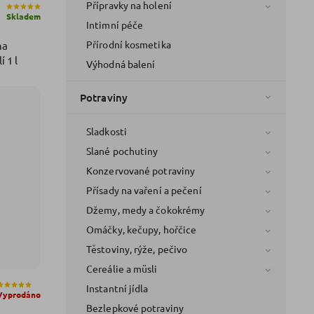
Přípravky na holení
Skladem
Intimní péče
Přírodní kosmetika
na
 1 l
Výhodná balení
Potraviny
Sladkosti
Slané pochutiny
Konzervované potraviny
Přísady na vaření a pečení
Džemy, medy a čokokrémy
Omáčky, kečupy, hořčice
Těstoviny, rýže, pečivo
Cereálie a müsli
Instantní jídla
Vyprodáno
Bezlepkové potraviny