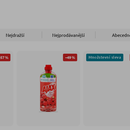
Nejdražší
Nejprodávanější
Abecedn
Množstevní sleva
–57 %
–49 %