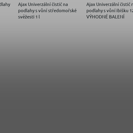
odlahy
Ajax Univerzální čistič na
Ajax Univerzální čistič 
podlahy s vůní středomořské
podlahy s vůní ibišku 12
svěžesti 1 l
VÝHODNÉ BALENÍ