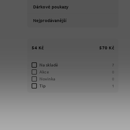
Dárkové poukazy
Nejprodávanější
54
Kč
570
Kč
Na skladě
7
Akce
0
Novinka
0
Tip
1