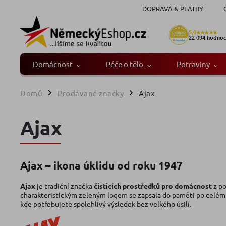
DOPRAVA & PLATBY
5,0
★★★★★
22 094
hodnoc
Domácnost
Péče o tělo
Potraviny
Domů
Prodávané značky
Ajax
/
/
Ajax
Ajax – ikona úklidu od roku 1947
Ajax
je tradiční značka
čisticích prostředků pro domácnost
z po
charakteristickým zeleným logem se zapsala do paměti po celém sv
kde potřebujete spolehlivý výsledek bez velkého úsilí.