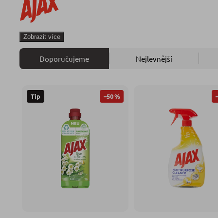
Zobrazit více
Doporučujeme
Nejlevnější
–50 %
Tip