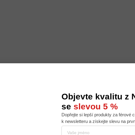
Objevte kvalitu z
se
slevou 5 %
Dopřejte si lepší produkty za férové c
 nabídku na míru, ale abychom to zvládli, používáme k
k newsletteru a získejte slevu na prv
. Používáním tohoto webu s tím souhlasíte.