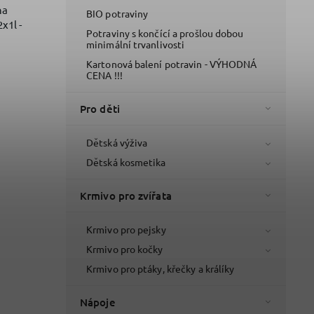
na
BIO potraviny
x1l -
Potraviny s končící a prošlou dobou
minimální trvanlivosti
Kartonová balení potravin - VÝHODNÁ
CENA !!!
Pro děti
Dětská výživa
Dětská kosmetika
Krmivo pro zvířata
Krmivo pro pejsky
Krmivo pro kočky
Krmivo pro ptáky, křečky a králíky
Nápoje