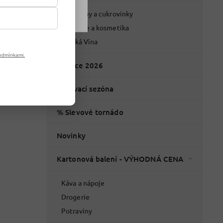
Potraviny a cukrovinky
Drogerie a kosmetika
Italská Vína
odmínkami.
Vánoce 2026
Grilovací sezóna
% Slevové tornádo
Novinky
Kartonová balení - VÝHODNÁ CENA
Káva a nápoje
Drogerie
Potraviny