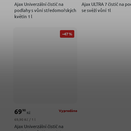
Ajax Univerzální čistič na
Ajax ULTRA 7 čistič na p
podlahy s vůní středomořských
se svěží vůní 1l
květin 1 l
–47 %
69
90
Vyprodáno
Kč
Měrná cena:
69,90 Kč / 1 l
Ajax Univerzální čistič na