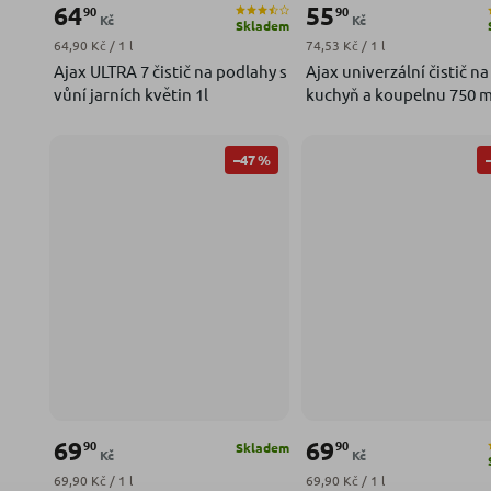
64
55
90
90
Kč
Kč
Skladem
Měrná cena:
Měrná cena:
64,90 Kč / 1 l
74,53 Kč / 1 l
Ajax ULTRA 7 čistič na podlahy s
Ajax univerzální čistič na
vůní jarních květin 1l
kuchyň a koupelnu 750 m
–47 %
69
69
90
90
Skladem
Kč
Kč
Měrná cena:
Měrná cena:
69,90 Kč / 1 l
69,90 Kč / 1 l