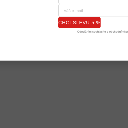
CHCI SLEVU 5 %
Odesláním souhlasíte s
obchodními p