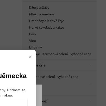
Džusy a šťávy
Mléko a smetana
Limonády a ledové čaje
Horké čokolády a kakao
Pivo
Víno
Lihoviny
Nápoje - Kartonová balení - výhodná cena
×
Káva a čaje
 Německa
Kartonové balení - výhodná cena
Káva
Čaje
eny. Přihlaste se
ní nákup.
Souhlasím
Italské zboží