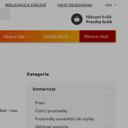
REKLAMACE A VRÁCENÍ
MOJE OBJEDNÁVKA
CZK
Nákupní košík
Prázdný košík
Káva a čaje
Italské zboží
Vánoce 2026
Gr
Kategorie
Domácnost
Praní
dlah – tam,
Čistící prostředky
Prostředky na nádobí / do myčky
Úklidové pomůcky