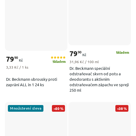
79
90
Skladem
Kč
79
90
Kč
Skladem
Měrná cena:
31,96 Kč / 100 ml
Měrná cena:
3,33 Kč / 1 ks
Dr. Beckmann speciální
odstraňovač skvrn od potu a
Dr. Beckmann ubrousky proti
deodorantu s aktivním
zaprání ALL in 1 24 ks
odstraňovačem zápachu ve spreji
250 ml
Množstevní sleva
–50 %
–38 %