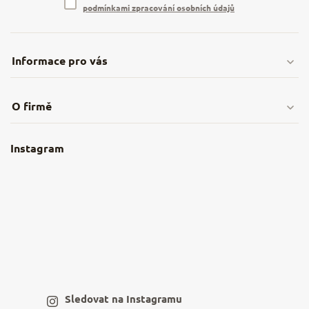
podmínkami zpracování osobních údajů
Informace pro vás
Doprava & platby
O firmě
Obchodní podmínky
O nás
Instagram
Nejčastější dotazy
Kamenná prodejna
Reklamace a vrácení
Kariéra v NěmeckýEshop.cz
Moje objednávka
Velkoobchod
Spolupráce s influencery
Blog a recepty
Staňte se naším výdejním místem
Sledovat na Instagramu
Hodnocení obchodu