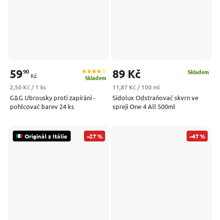
59
89 Kč
90
Skladem
Kč
Skladem
Měrná cena:
Měrná cena:
2,50 Kč / 1 ks
11,87 Kč / 100 ml
G&G Ubrousky proti zapírání -
Sidolux Odstraňovač skvrn ve
pohlcovač barev 24 ks
spreji One 4 All 500ml
Originál z Itálie
–27 %
–47 %