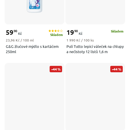
59
19
90
90
Skladem
Kč
Kč
Skladem
Měrná cena:
Měrná cena:
23,96 Kč / 100 ml
1 990 Kč / 100 ks
G&G žlučové mýdlo s kartáčem
Puli Tutto lepicí váleček na chlupy
250ml
a nečistoty 12 listů 1,6 m
–44 %
–44 %