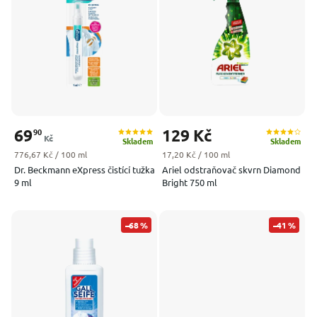
Nejprodávanější
Abecedně
69
129 Kč
90
Kč
Skladem
Skladem
Měrná cena:
Měrná cena:
776,67 Kč / 100 ml
17,20 Kč / 100 ml
Dr. Beckmann eXpress čistící tužka
Ariel odstraňovač skvrn Diamond
9 ml
Bright 750 ml
–68 %
–41 %