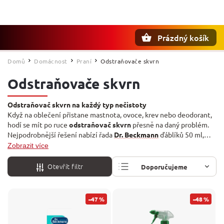
Prázdný košík
Hledat
Domů
Domácnost
Praní
Odstraňovače skvrn
/
/
/
Odstraňovače skvrn
Odstraňovač skvrn na každý typ nečistoty
Když na oblečení přistane mastnota, ovoce, krev nebo deodorant,
hodí se mít po ruce
odstraňovač skvrn
přesně na daný problém.
Nejpodrobnější řešení nabízí řada
Dr. Beckmann
ďáblíků 50 ml,
kde má každá nečistota vlastní přípravek: zvlášť na
ovoce a
Zobrazit více
nápoje
, na
maziva a oleje
, na
mastné tuky a omáčky
, na
krev a
bílkoviny
, na zeleň a kosmetiku, na inkoust a tužky i na rez a
Otevřít filtr
Doporučujeme
deodoranty. Vedle nich seženete univerzálnější pomocníky jako
G&G OXI Power
ve spreji 750 ml nebo
The Pink Stuff na textil,
Nejlevnější
koberce a čalounění 500 ml
.
–47 %
–48 %
Nejdražší