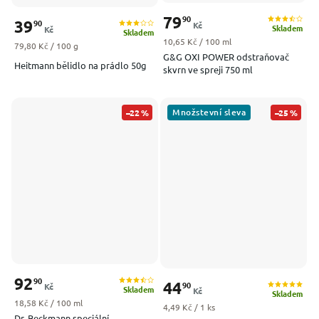
79
90
39
90
Kč
Skladem
Kč
Skladem
Měrná cena:
10,65 Kč / 100 ml
Měrná cena:
79,80 Kč / 100 g
G&G OXI POWER odstraňovač
Heitmann bělidlo na prádlo 50g
skvrn ve spreji 750 ml
Množstevní sleva
–22 %
–25 %
92
90
44
90
Kč
Skladem
Kč
Skladem
Měrná cena:
18,58 Kč / 100 ml
Měrná cena:
4,49 Kč / 1 ks
Dr. Beckmann speciální