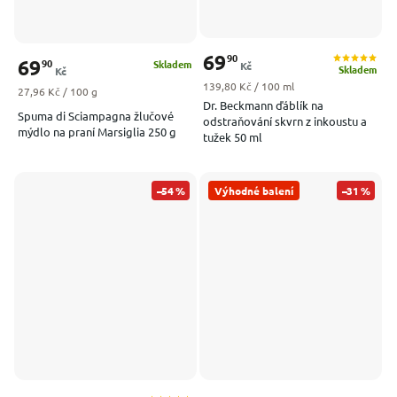
69
90
69
90
Skladem
Kč
Skladem
Kč
Měrná cena:
139,80 Kč / 100 ml
Měrná cena:
27,96 Kč / 100 g
Dr. Beckmann ďáblík na
Spuma di Sciampagna žlučové
odstraňování skvrn z inkoustu a
mýdlo na praní Marsiglia 250 g
tužek 50 ml
–54 %
Výhodné balení
–31 %