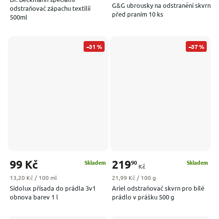
G&G ubrousky na odstranění skvrn
odstraňovač zápachu textilií
před praním 10 ks
500ml
–31 %
–37 %
99 Kč
219
90
Skladem
Skladem
Kč
Měrná cena:
Měrná cena:
13,20 Kč / 100 ml
21,99 Kč / 100 g
Sidolux přísada do prádla 3v1
Ariel odstraňovač skvrn pro bílé
obnova barev 1 l
prádlo v prášku 500 g