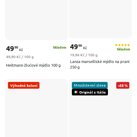
49
90
49
90
Skladem
Kč
Skladem
Kč
Měrná cena:
19,96 Kč / 100 g
Měrná cena:
49,90 Kč / 100 g
Lanza marseillské mýdlo na praní
Heitmann žlučové mýdlo 100 g
250 g
Množstevní sleva
Výhodné balení
–35 %
Originál z Itálie