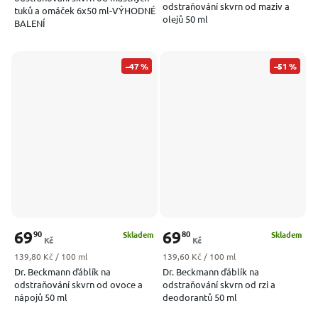
odstraňování skvrn od maziv a
tuků a omáček 6x50 ml-VÝHODNÉ
olejů 50 ml
BALENÍ
–47 %
–51 %
69
69
90
80
Skladem
Skladem
Kč
Kč
Měrná cena:
Měrná cena:
139,80 Kč / 100 ml
139,60 Kč / 100 ml
Dr. Beckmann ďáblík na
Dr. Beckmann ďáblík na
odstraňování skvrn od ovoce a
odstraňování skvrn od rzi a
nápojů 50 ml
deodorantů 50 ml