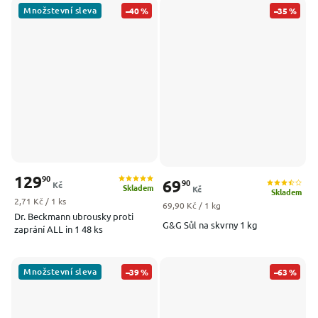
Množstevní sleva
–40 %
–35 %
129
90
69
90
Kč
Skladem
Kč
Skladem
Měrná cena:
2,71 Kč / 1 ks
Měrná cena:
69,90 Kč / 1 kg
Dr. Beckmann ubrousky proti
G&G Sůl na skvrny 1 kg
zaprání ALL in 1 48 ks
Množstevní sleva
–39 %
–63 %