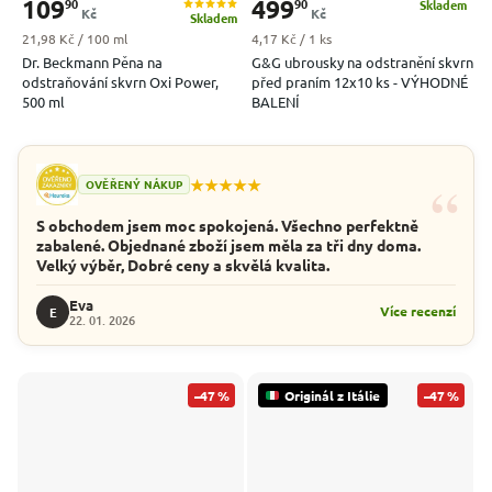
109
499
90
90
Skladem
Kč
Kč
Skladem
Měrná cena:
Měrná cena:
21,98 Kč / 100 ml
4,17 Kč / 1 ks
Dr. Beckmann Pěna na
G&G ubrousky na odstranění skvrn
odstraňování skvrn Oxi Power,
před praním 12x10 ks - VÝHODNÉ
500 ml
BALENÍ
“
★★★★★
OVĚŘENÝ NÁKUP
S obchodem jsem moc spokojená. Všechno perfektně
zabalené. Objednané zboží jsem měla za tři dny doma.
Velký výběr, Dobré ceny a skvělá kvalita.
Eva
Více recenzí
E
22. 01. 2026
–47 %
Originál z Itálie
–47 %