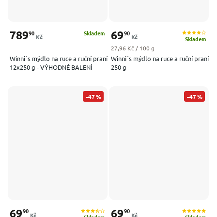
789
69
90
90
Skladem
Kč
Kč
Skladem
Měrná cena:
27,96 Kč / 100 g
Winni´s mýdlo na ruce a ruční praní
Winni´s mýdlo na ruce a ruční praní
12x250 g - VÝHODNÉ BALENÍ
250 g
–47 %
–47 %
69
69
90
90
Kč
Kč