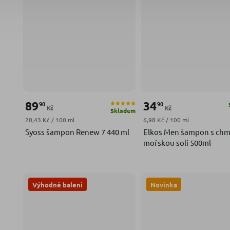
89
34
90
90
Kč
Kč
Skladem
Měrná cena:
Měrná cena:
20,43 Kč / 100 ml
6,98 Kč / 100 ml
Syoss šampon Renew 7 440 ml
Elkos Men šampon s chm
mořskou solí 500ml
Výhodné balení
Novinka