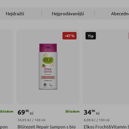
Nejdražší
Nejprodávanější
Abecedn
–47 %
Tip
69
34
90
90
Skladem
Skladem
Kč
Kč
Měrná cena:
Měrná cena:
34,95 Kč / 100 ml
6,98 Kč / 100 ml
mpon
Blütezeit Repair šampon s bio
Elkos Frucht&Vitamin