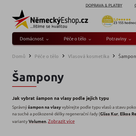
DOPRAVA & PLATBY
5,0
★★★★★
23 155
hodnoc
Domácnost
Péče o tělo
Potraviny
Domů
Péče o tělo
Vlasová kosmetika
Šampon
/
/
/
Šampony
Jak vybrat šampon na vlasy podle jejich typu
Správný
šampon na vlasy
vybírejte podle typu vlasů a stavu pok
na suché a poškozené délky regenerační řady (
Gliss Kur
,
Elkos R
Zobrazit více
varianty
Volumen
.