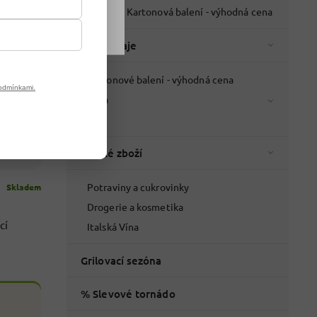
–31 %
Nápoje - Kartonová balení - výhodná cena
Káva a čaje
Kartonové balení - výhodná cena
odmínkami.
Káva
Čaje
Italské zboží
Potraviny a cukrovinky
Skladem
Drogerie a kosmetika
cí
Italská Vína
Grilovací sezóna
% Slevové tornádo