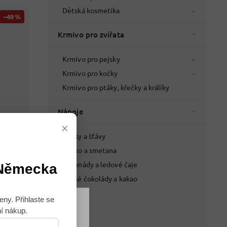
Dětská kosmetika
–49 %
Krmivo pro zvířata
Krmivo pro pejsky
Krmivo pro kočky
Krmivo pro ptáky, křečky a králíky
Nápoje
×
Džusy a šťávy
Mléko a smetana
Skladem
Limonády a ledové čaje
 Německa
 Hair
Horké čokolády a kakao
Pivo
eny. Přihlaste se
Víno
ní nákup.
Souhlasím
Lihoviny