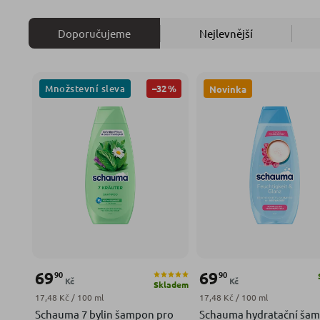
Doporučujeme
Nejlevnější
Množstevní sleva
–32 %
Novinka
69
69
90
90
Kč
Kč
Skladem
Měrná cena:
Měrná cena:
17,48 Kč / 100 ml
17,48 Kč / 100 ml
Schauma 7 bylin šampon pro
Schauma hydratační ša