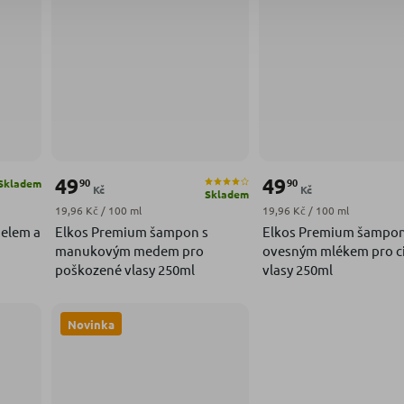
49
49
90
90
Skladem
Kč
Kč
Skladem
Měrná cena:
Měrná cena:
19,96 Kč / 100 ml
19,96 Kč / 100 ml
elem a
Elkos Premium šampon s
Elkos Premium šampon
manukovým medem pro
ovesným mlékem pro ci
poškozené vlasy 250ml
vlasy 250ml
Novinka