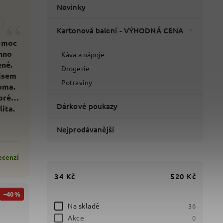
Novinky
“
Kartonová balení - VÝHODNÁ CENA
 moc
hno
Káva a nápoje
ené.
Drogerie
jsem
Potraviny
oma.
bré
Dárkové poukazy
lita.
Nejprodávanější
ecenzí
34
Kč
520
Kč
–40 %
Na skladě
36
Akce
0