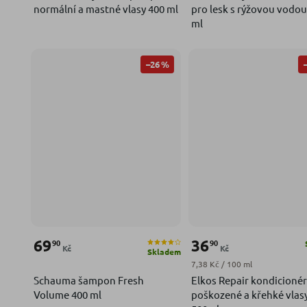
normální a mastné vlasy 400 ml
pro lesk s rýžovou vodou
ml
–26 %
69
36
90
90
Kč
Kč
Skladem
Měrná cena:
7,38 Kč / 100 ml
Schauma šampon Fresh
Elkos Repair kondicionér
Volume 400 ml
poškozené a křehké vlas