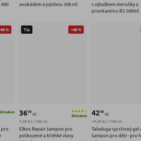
 400
avokádem a jojobou 200 ml
s výtažkem meruňky a
provitaminu B5 500ml
–48 %
–48 %
Tip
36
42
90
90
Skladem
Kč
Kč
Skladem
Měrná cena:
Měrná cena:
7,38 Kč / 100 ml
14,30 Kč / 100 ml
 pro
Elkos Repair šampon pro
Tabaluga sprchový gel 
y
poškozené a křehké vlasy
šampon pro děti - pro 