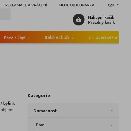
REKLAMACE A VRÁCENÍ
MOJE OBJEDNÁVKA
CZK
Nákupní košík
Prázdný košík
Káva a čaje
Italské zboží
Grilovací sezóna
Kategorie
7 bylin
),
z objemu
Domácnost
Praní