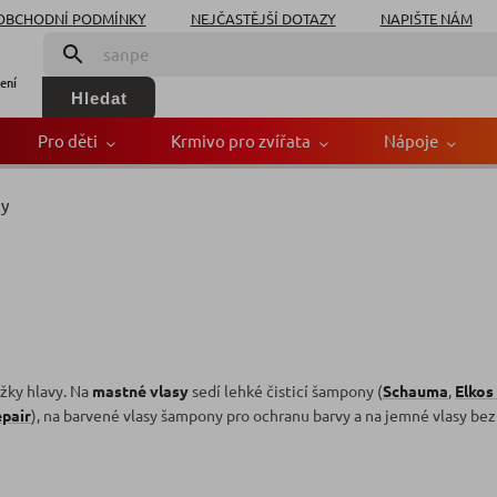
OBCHODNÍ PODMÍNKY
NEJČASTĚJŠÍ DOTAZY
NAPIŠTE NÁM
ení
Hledat
Pro děti
Krmivo pro zvířata
Nápoje
y
ožky hlavy. Na
mastné vlasy
sedí lehké čisticí šampony (
Schauma
,
Elkos 
epair
), na barvené vlasy šampony pro ochranu barvy a na jemné vlasy be