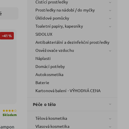
Čistící prostředky
Prostředky na nádobí / do myčky
ě
Úklidové pomůcky
Toaletní papíry, kapesníky
SIDOLUX
–41 %
Antibakteriální a dezinfekční prostředky
Osvěžovače vzduchu
Náplasti
Domácí potřeby
Autokosmetika
Baterie
Kartonová balení - VÝHODNÁ CENA
Péče o tělo
Skladem
Tělová kosmetika
Vlasová kosmetika
 šampon