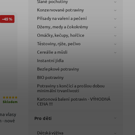
Slané pochutiny
Konzervované potraviny
Přísady na vaření a pečení
–45 %
Džemy, medy a čokokrémy
Omáčky, kečupy, hořčice
Těstoviny, rýže, pečivo
Cereálie a müsli
Instantní jídla
Bezlepkové potraviny
BIO potraviny
Potraviny s končící a prošlou dobou
minimální trvanlivosti
Kartonová balení potravin - VÝHODNÁ
Skladem
CENA !!!
a vlasy
Pro děti
 - nové
Dětská výživa