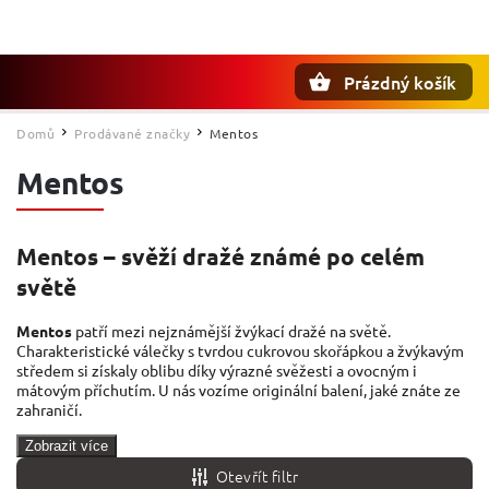
Prázdný košík
Hledat
Domů
Prodávané značky
Mentos
/
/
Mentos
Mentos – svěží dražé známé po celém
světě
Mentos
patří mezi nejznámější žvýkací dražé na světě.
Charakteristické válečky s tvrdou cukrovou skořápkou a žvýkavým
středem si získaly oblibu díky výrazné svěžesti a ovocným i
mátovým příchutím. U nás vozíme originální balení, jaké znáte ze
zahraničí.
Zobrazit více
Otevřít filtr