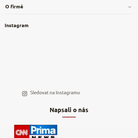
O firmě
Obchodní podmínky
O nás
Instagram
Nejčastější dotazy
Kamenná prodejna
Reklamace a vrácení
Kariéra v NěmeckýEshop.cz
Moje objednávka
Velkoobchod
Spolupráce s influencery
Blog a recepty
Staňte se naším výdejním místem
Sledovat na Instagramu
Hodnocení obchodu
Napsali o nás
Kontakty