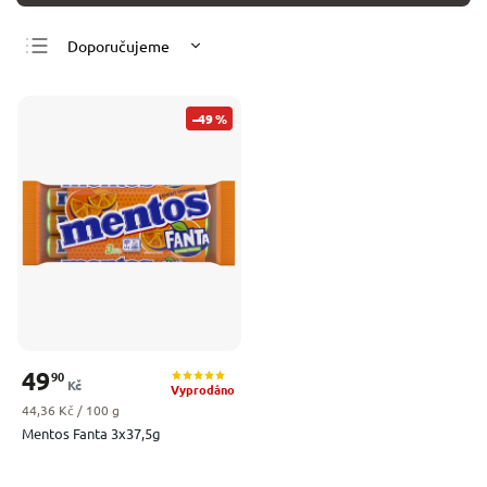
Doporučujeme
Nejlevnější
Nejdražší
–49 %
Nejprodávanější
Abecedně
49
90
Kč
Vyprodáno
Měrná cena:
44,36 Kč / 100 g
Mentos Fanta 3x37,5g