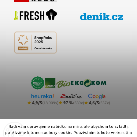
★
4,9/5
★
97 %
★
4,6/5
(18 909×)
(589×)
(537×)
Rádi vám upravujeme nabídku na míru, ale abychom to zvládli,
používáme k tomu soubory cookie. Používáním tohoto webu s tím