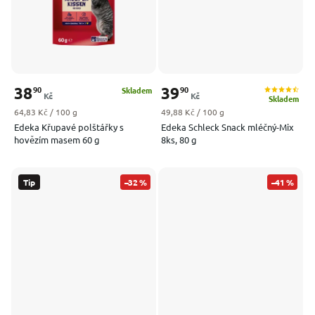
38
39
90
90
Skladem
Kč
Kč
Skladem
Měrná cena:
Měrná cena:
64,83 Kč / 100 g
49,88 Kč / 100 g
Edeka Křupavé polštářky s
Edeka Schleck Snack mléčný-Mix
hovězím masem 60 g
8ks, 80 g
Tip
–32 %
–41 %