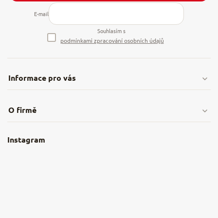
E-mail
Souhlasím s
podmínkami zpracování osobních údajů
Informace pro vás
Doprava & platby
O firmě
Obchodní podmínky
O nás
Instagram
Nejčastější dotazy
Kamenná prodejna
Reklamace a vrácení
Kariéra v NěmeckýEshop.cz
Moje objednávka
Velkoobchod
Spolupráce s influencery