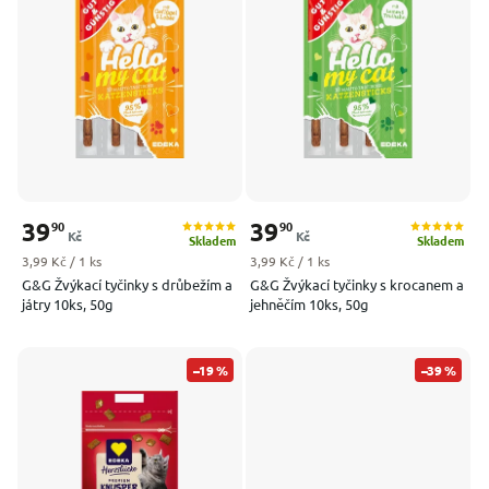
Nejprodávanější
Abecedně
39
39
90
90
Kč
Kč
Skladem
Skladem
Měrná cena:
Měrná cena:
3,99 Kč / 1 ks
3,99 Kč / 1 ks
G&G Žvýkací tyčinky s drůbežím a
G&G Žvýkací tyčinky s krocanem a
játry 10ks, 50g
jehněčím 10ks, 50g
–19 %
–39 %