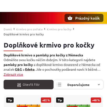
Prázdný košík
Hledat
Domů
Krmivo pro zvířata
Krmivo pro kočky
/
/
/
Doplňkové krmivo pro kočky
Doplňkové krmivo pro kočky
Doplňkové krmivo a pamlsky pro kočky z Německa
Odměňte svou kočku něčím dobrým. V této kategorii najdete
pamlsky pro kočky
a doplňkové krmivo dovezené z Německa od
značek
G&G
a
Edeka
. Jde o pochoutky podávané navíc k běžné
stravě – jako odměna při výcviku, mazlení nebo jen tak pro radost.
Zobrazit více
Hlavní každodenní krmivo vybírejte v sekci
Granule pro kočky
a
Kapsičky pro kočky
.
Otevřít filtr
Doporučujeme
Nejlevnější
Tip
–52 %
Tip
–48 %
Nejdražší