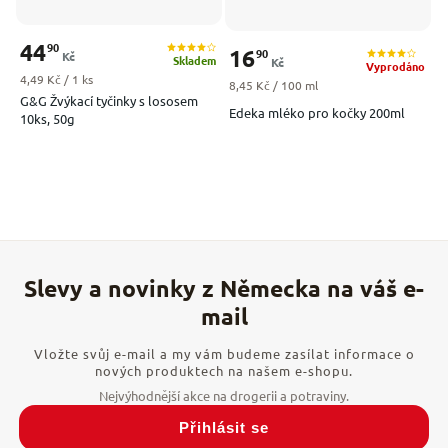
44
90
16
90
Kč
Skladem
Kč
Vyprodáno
Měrná cena:
4,49 Kč / 1 ks
Měrná cena:
8,45 Kč / 100 ml
G&G Žvýkací tyčinky s lososem
Edeka mléko pro kočky 200ml
10ks, 50g
Vložte svůj e-mail a my vám budeme zasílat informace o
nových produktech na našem e-shopu.
Přihlásit se