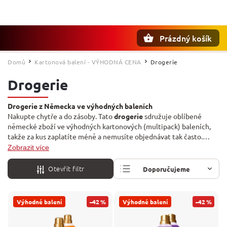
Prázdný košík
Hledat
Domů
Kartonová balení - VÝHODNÁ CENA
Drogerie
/
/
Drogerie
Drogerie z Německa ve výhodných baleních
Nakupte chytře a do zásoby. Tato
drogerie
sdružuje oblíbené
německé zboží ve výhodných kartonových (multipack) baleních,
takže za kus zaplatíte méně a nemusíte objednávat tak často.
Najdete tu prací gely, aviváže, vůně do prádla, prostředky do
Zobrazit více
myčky i WC bloky od značek
Lenor
,
Dalli
,
Dr. Beckmann
,
Nivea
,
Softlan
a dalších. Jednotlivé kusy a další sortiment řeší sekce
Otevřít filtr
Doporučujeme
Drogerie a kosmetika
a
Praní
.
Nejlevnější
Výhodné balení
–42 %
Výhodné balení
–42 %
Nejdražší