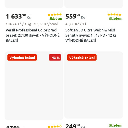
1 633
559
90
90
Kč
Kč
Skladem
Skladem
Měrná cena:
Měrná cena:
104,74 Kč / 1 kg
· ≈ 6,28 Kč/praní
46,66 Kč / 1 l
Persil Professional Color prací
Softlan 3D Ultra Weich & Mild
prášek 2x130 dávek - VÝHODNÉ
Sensitiv aviváž 1 l 45 PD - 12 ks
BALENÍ
VÝHODNÉ BALENÍ
Výhodné balení
–43 %
Výhodné balení
249
90
Skladem
80
Kč