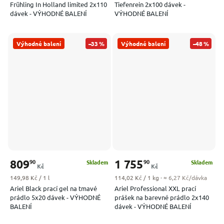
Frühling In Holland limited 2x110
Tiefenrein 2x100 dávek -
dávek - VÝHODNÉ BALENÍ
VÝHODNÉ BALENÍ
Výhodné balení
–33 %
Výhodné balení
–48 %
809
1 755
90
90
Skladem
Skladem
Kč
Kč
Měrná cena:
Měrná cena:
149,98 Kč / 1 l
114,02 Kč / 1 kg
· ≈ 6,27 Kč/dávka
Ariel Black prací gel na tmavé
Ariel Professional XXL prací
prádlo 5x20 dávek - VÝHODNÉ
prášek na barevné prádlo 2x140
BALENÍ
dávek - VÝHODNÉ BALENÍ