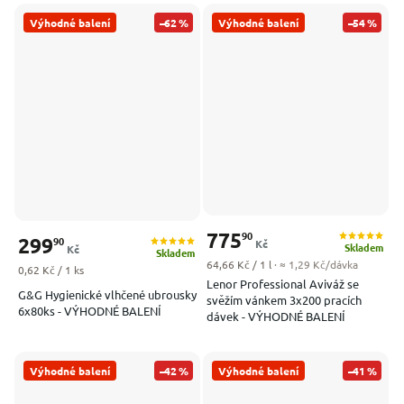
Výhodné balení
–62 %
Výhodné balení
–54 %
775
90
299
90
Kč
Skladem
Kč
Skladem
Měrná cena:
64,66 Kč / 1 l
· ≈ 1,29 Kč/dávka
Měrná cena:
0,62 Kč / 1 ks
Lenor Professional Aviváž se
G&G Hygienické vlhčené ubrousky
svěžím vánkem 3x200 pracích
6x80ks - VÝHODNÉ BALENÍ
dávek - VÝHODNÉ BALENÍ
Výhodné balení
–42 %
Výhodné balení
–41 %