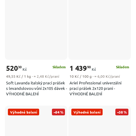
520
1 439
30
90
Skladem
Skladem
Kč
Kč
Měrná cena:
Měrná cena:
49,55 Kč / 1 kg
· ≈ 2,48 Kč/praní
10 Kč / 100 g
· ≈ 6,00 Kč/praní
Soft Lavanda italský prací prášek
Ariel Professional univerzální
s levandulovou vůní 2x105 dávek -
prací prášek 2x120 praní -
VÝHODNÉ BALENÍ
VÝHODNÉ BALENÍ
Výhodné balení
–54 %
Výhodné balení
–38 %