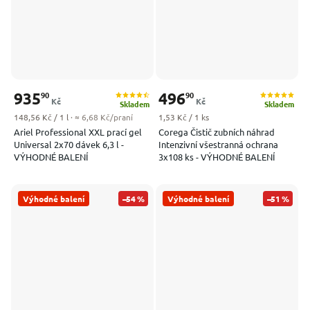
935
496
90
90
Kč
Kč
Skladem
Skladem
Měrná cena:
Měrná cena:
148,56 Kč / 1 l
· ≈ 6,68 Kč/praní
1,53 Kč / 1 ks
Ariel Professional XXL prací gel
Corega Čistič zubních náhrad
Universal 2x70 dávek 6,3 l -
Intenzivní všestranná ochrana
VÝHODNÉ BALENÍ
3x108 ks - VÝHODNÉ BALENÍ
Výhodné balení
–54 %
Výhodné balení
–51 %