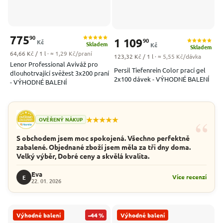
775
90
1 109
90
Kč
Skladem
Kč
Skladem
Měrná cena:
64,66 Kč / 1 l
· ≈ 1,29 Kč/praní
Měrná cena:
123,32 Kč / 1 l
· ≈ 5,55 Kč/dávka
Lenor Professional Aviváž pro
Persil Tiefenrein Color prací gel
dlouhotrvající svěžest 3x200 praní
2x100 dávek - VÝHODNÉ BALENÍ
- VÝHODNÉ BALENÍ
“
★★★★★
OVĚŘENÝ NÁKUP
S obchodem jsem moc spokojená. Všechno perfektně
zabalené. Objednané zboží jsem měla za tři dny doma.
Velký výběr, Dobré ceny a skvělá kvalita.
Eva
Více recenzí
E
22. 01. 2026
Výhodné balení
–44 %
Výhodné balení