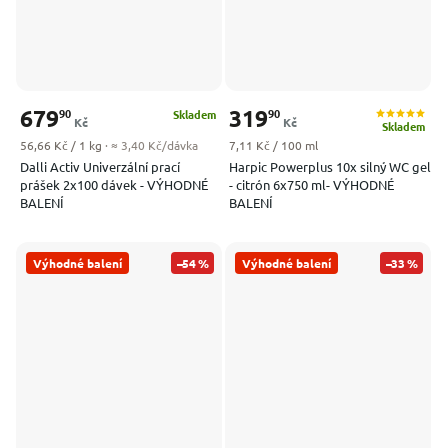
679
319
90
90
Skladem
Kč
Kč
Skladem
Měrná cena:
Měrná cena:
56,66 Kč / 1 kg
· ≈ 3,40 Kč/dávka
7,11 Kč / 100 ml
Dalli Activ Univerzální prací
Harpic Powerplus 10x silný WC gel
prášek 2x100 dávek - VÝHODNÉ
- citrón 6x750 ml- VÝHODNÉ
BALENÍ
BALENÍ
Výhodné balení
–54 %
Výhodné balení
–33 %