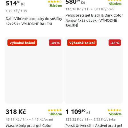
580
514
80
Kč
Skladem
Kč
Skladem
Měrná cena:
116,16 Kč / 1 l
· ≈ 5,81 Kč/praní
Měrná cena:
1,72 Kč / 1 ks
Persil prací gel Black & Dark Color
Dalli Vlhčené ubrousky do sušičky
Renew 4x25 dávek - VÝHODNÉ
12x25 ks-VÝHODNÉ BALENÍ
BALENÍ
Výhodné balení
–34 %
Výhodné balení
–51 %
318 Kč
1 109
90
Kč
Skladem
Skladem
Měrná cena:
Měrná cena:
48,11 Kč / 1 l
· ≈ 1,45 Kč/praní
123,32 Kč / 1 l
· ≈ 5,55 Kč/dávka
Waschkönig prací gel Color
Persil Univerzální Aktivní prací gel