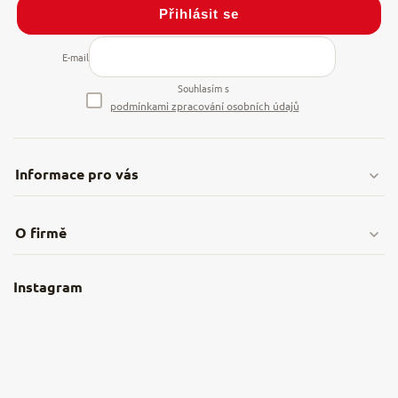
Přihlásit se
E-mail
Souhlasím s
podmínkami zpracování osobních údajů
Informace pro vás
Doprava & platby
O firmě
Obchodní podmínky
O nás
Instagram
Nejčastější dotazy
Kamenná prodejna
Reklamace a vrácení
Kariéra v NěmeckýEshop.cz
Moje objednávka