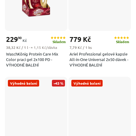
229
779 Kč
90
Kč
Skladem
Skladem
Měrná cena:
Měrná cena:
38,32 Kč / 1 l
· ≈ 1,15 Kč/dávka
7,79 Kč / 1 ks
WaschKönig Protein Care Mix
Ariel Professional gelové kapsle
Color prací gel 2x100 PD -
All-in-One Universal 2x50 dávek -
VÝHODNÉ BALENÍ
VÝHODNÉ BALENÍ
Výhodné balení
–43 %
Výhodné balení