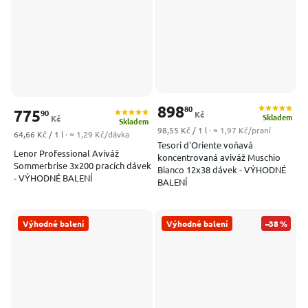
898
80
775
90
Kč
Skladem
Kč
Skladem
Měrná cena:
98,55 Kč / 1 l
· ≈ 1,97 Kč/praní
Měrná cena:
64,66 Kč / 1 l
· ≈ 1,29 Kč/dávka
Tesori d'Oriente voňavá
Lenor Professional Aviváž
koncentrovaná aviváž Muschio
Sommerbrise 3x200 pracích dávek
Bianco 12x38 dávek - VÝHODNÉ
- VÝHODNÉ BALENÍ
BALENÍ
Výhodné balení
Výhodné balení
–38 %