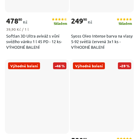
478
249
80
90
Kč
Kč
Skladem
Skladem
Měrná cena:
39,90 Kč / 1 l
Softlan 3D Ultra aviváž s vůní
Syoss Oleo Intense barva na vlasy
svěžího vánku 1 l 45 PD - 12 ks-
5-92 světlá červená 3x1 ks -
VÝHODNÉ BALENÍ
VÝHODNÉ BALENÍ
Výhodné balení
–46 %
Výhodné balení
–39 %
80