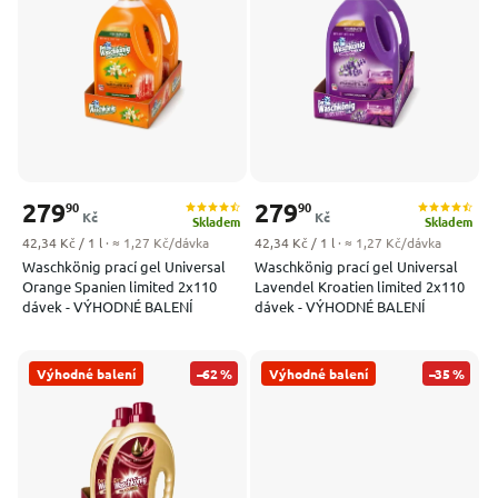
Nejprodávanější
Abecedně
279
279
90
90
Kč
Kč
Skladem
Skladem
Měrná cena:
Měrná cena:
42,34 Kč / 1 l
· ≈ 1,27 Kč/dávka
42,34 Kč / 1 l
· ≈ 1,27 Kč/dávka
Waschkönig prací gel Universal
Waschkönig prací gel Universal
Orange Spanien limited 2x110
Lavendel Kroatien limited 2x110
dávek - VÝHODNÉ BALENÍ
dávek - VÝHODNÉ BALENÍ
Výhodné balení
–62 %
Výhodné balení
–35 %