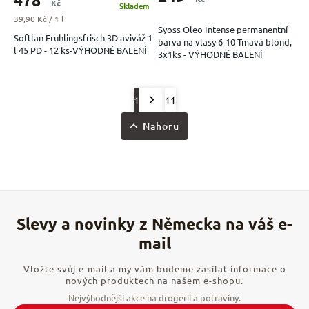
478
Kč
Skladem
Měrná cena:
39,90 Kč / 1 l
Syoss Oleo Intense permanentní
Softlan Fruhlingsfrisch 3D aviváž 1
barva na vlasy 6-10 Tmavá blond,
l 45 PD - 12 ks-VÝHODNÉ BALENÍ
3x1ks - VÝHODNÉ BALENÍ
1
11
Nahoru
Vložte svůj e-mail a my vám budeme zasílat informace o
nových produktech na našem e-shopu.