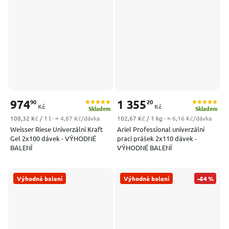
974
1 355
90
20
Kč
Kč
Skladem
Skladem
Měrná cena:
Měrná cena:
108,32 Kč / 1 l
· ≈ 4,87 Kč/dávka
102,67 Kč / 1 kg
· ≈ 6,16 Kč/dávka
Weisser Riese Univerzální Kraft
Ariel Professional univerzální
Gel 2x100 dávek - VÝHODNÉ
prací prášek 2x110 dávek -
BALENÍ
VÝHODNÉ BALENÍ
Výhodné balení
Výhodné balení
–54 %