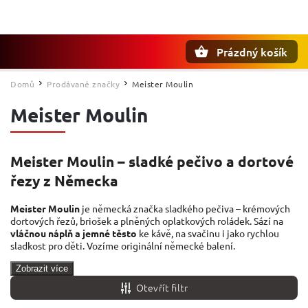
Prázdný košík
Hledat
Domů
Prodávané značky
Meister Moulin
/
/
Meister Moulin
Meister Moulin – sladké pečivo a dortové
řezy z Německa
Meister Moulin
je německá značka sladkého pečiva – krémových
dortových řezů, briošek a plněných oplatkových roládek. Sází na
vláčnou náplň a jemné těsto
ke kávě, na svačinu i jako rychlou
sladkost pro děti. Vozíme originální německé balení.
Zobrazit více
Otevřít filtr