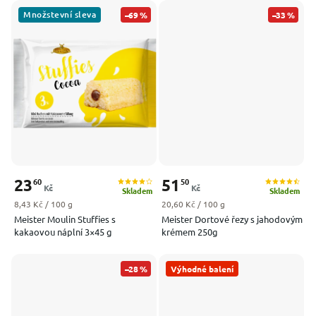
Množstevní sleva
–69 %
–33 %
23
51
60
50
Kč
Kč
Skladem
Skladem
Měrná cena:
Měrná cena:
8,43 Kč / 100 g
20,60 Kč / 100 g
Meister Moulin Stuffies s
Meister Dortové řezy s jahodovým
kakaovou náplní 3×45 g
krémem 250g
–28 %
Výhodné balení