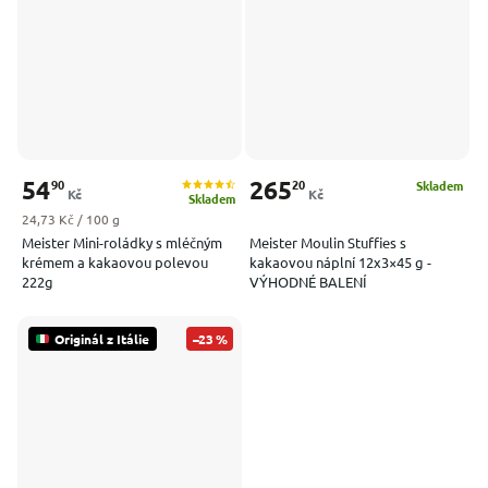
54
265
90
20
Skladem
Kč
Kč
Skladem
Měrná cena:
24,73 Kč / 100 g
Meister Mini-roládky s mléčným
Meister Moulin Stuffies s
krémem a kakaovou polevou
kakaovou náplní 12x3×45 g -
222g
VÝHODNÉ BALENÍ
Originál z Itálie
–23 %