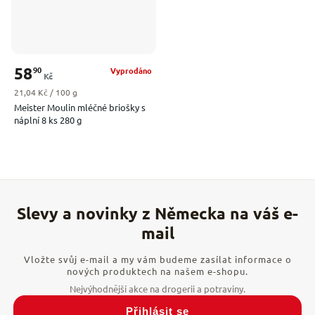
58
90
Vyprodáno
Kč
Měrná cena:
21,04 Kč / 100 g
Meister Moulin mléčné briošky s
náplní 8 ks 280 g
Vložte svůj e-mail a my vám budeme zasílat informace o
nových produktech na našem e-shopu.
Přihlásit se