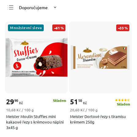
Doporučujeme
Nejlevnější
Nejdražší
Množstevní sleva
–61 %
–33 %
Nejprodávanější
Abecedně
29
51
90
50
Skladem
Kč
Kč
Skladem
Měrná cena:
Měrná cena:
10,68 Kč / 100 g
20,60 Kč / 100 g
Meister Moulin Stuffies mini
Meister Dortové řezy s tiramisu
kakaové řezy s krémovou náplní
krémem 250g
3x45 g