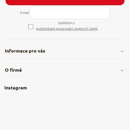
E-mail
Souhlasím s
podmínkami zpracování osobních údajů
Informace pro vás
Doprava & platby
O firmě
Obchodní podmínky
O nás
Instagram
Nejčastější dotazy
Kamenná prodejna
Reklamace a vrácení
Kariéra v NěmeckýEshop.cz
Moje objednávka
Velkoobchod