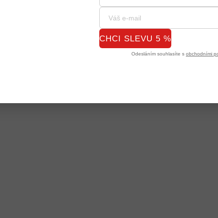
CHCI SLEVU 5 %
Odesláním souhlasíte s
obchodními p