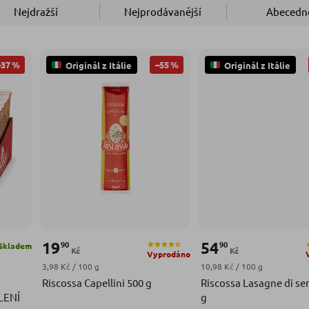
Nejdražší
Nejprodávanější
Abecedn
–37 %
–55 %
Originál z Itálie
Originál z Itálie
19
54
90
90
Skladem
Kč
Kč
Vyprodáno
Měrná cena:
Měrná cena:
3,98 Kč / 100 g
10,98 Kč / 100 g
Riscossa Capellini 500 g
Riscossa Lasagne di se
LENÍ
g