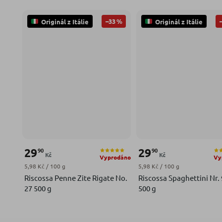
–33 %
Originál z Itálie
Originál z Itálie
29
29
90
90
Kč
Kč
Vyprodáno
Vy
Měrná cena:
Měrná cena:
5,98 Kč / 100 g
5,98 Kč / 100 g
Riscossa Penne Zite Rigate No.
Riscossa Spaghettini Nr.
27 500 g
500 g