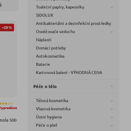
ě
Toaletní papíry, kapesníky
SIDOLUX
Antibakteriální a dezinfekční prostředky
–29 %
Osvěžovače vzduchu
Náplasti
Domácí potřeby
Autokosmetika
Baterie
Kartonová balení - VÝHODNÁ CENA
Péče o tělo
Tělová kosmetika
Vyprodáno
Vlasová kosmetika
Ústní hygiena
mola 500
Péče o pleť