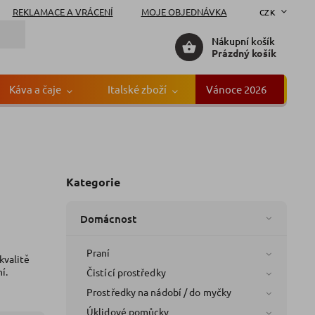
REKLAMACE A VRÁCENÍ
MOJE OBJEDNÁVKA
CZK
Nákupní košík
Prázdný košík
Káva a čaje
Italské zboží
Vánoce 2026
Gr
Kategorie
Domácnost
Praní
kvalitě
í.
Čistící prostředky
Prostředky na nádobí / do myčky
Úklidové pomůcky