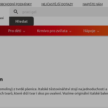
OBCHODNÍ PODMÍNKY
NEJČASTĚJŠÍ DOTAZY
NAPIŠTE NÁM
ení
Hledat
Pro děti
Krmivo pro zvířata
Nápoje
em
emoliny) z tvrdé pšenice. Italské těstovinářství stojí na jednoduchosti a 
h tvarů, které drží tvar i skus po uvaření. Vozíme originální italské balen