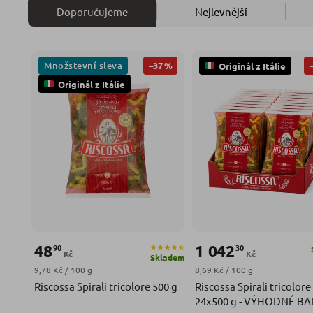
Doporučujeme
Nejlevnější
Množstevní sleva
–37 %
Originál z Itálie
Originál z Itálie
48
1 042
90
30
Kč
Kč
Skladem
Měrná cena:
Měrná cena:
9,78 Kč / 100 g
8,69 Kč / 100 g
Riscossa Spirali tricolore 500 g
Riscossa Spirali tricolore
24x500 g - VÝHODNÉ BA