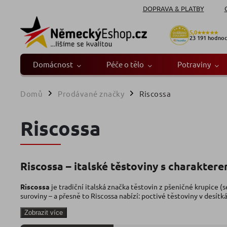
DOPRAVA & PLATBY
5,0
★★★★★
23 191
hodnoc
Domácnost
Péče o tělo
Potraviny
Domů
Prodávané značky
Riscossa
/
/
Riscossa
Riscossa – italské těstoviny s charakter
Riscossa
je tradiční italská značka těstovin z pšeničné krupice (s
suroviny – a přesně to Riscossa nabízí: poctivé těstoviny v desítkác
Zobrazit více