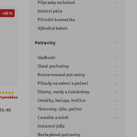
Přípravky na holení
Intimní péče
–33 %
Přírodní kosmetika
Výhodná balení
Potraviny
Sladkosti
Slané pochutiny
Konzervované potraviny
Přísady na vaření a pečení
Džemy, medy a čokokrémy
Vyprodáno
Omáčky, kečupy, hořčice
Těstoviny, rýže, pečivo
 Nr.48
Cereálie a müsli
Instantní jídla
Bezlepkové potraviny