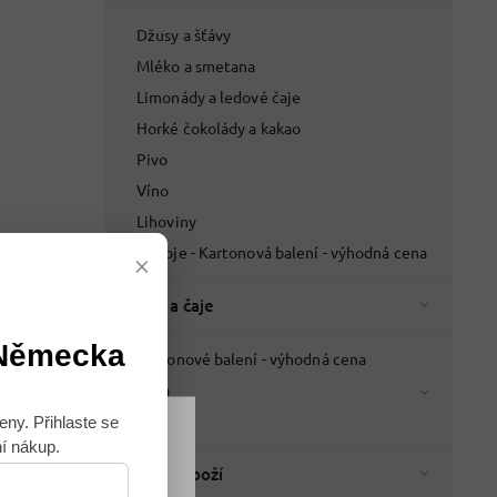
Džusy a šťávy
Mléko a smetana
Limonády a ledové čaje
Horké čokolády a kakao
Pivo
Víno
Lihoviny
Nápoje - Kartonová balení - výhodná cena
×
Káva a čaje
 Německa
Kartonové balení - výhodná cena
Káva
Čaje
eny. Přihlaste se
ní nákup.
Souhlasím
Italské zboží