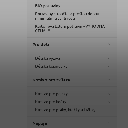
BIO potraviny
Potraviny s končící a prošlou dobou
minimální trvanlivosti
Kartonová balení potravin - VÝHODNÁ
CENA !!!
Pro děti
Dětská výživa
Dětská kosmetika
Krmivo pro zvířata
Krmivo pro pejsky
Krmivo pro kočky
Krmivo pro ptáky, křečky a králíky
Nápoje