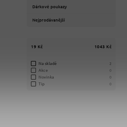
Dárkové poukazy
Nejprodávanější
19
Kč
1043
Kč
Na skladě
2
Akce
0
Novinka
0
Tip
0