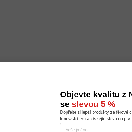
Objevte kvalitu z
se
slevou 5 %
Dopřejte si lepší produkty za férové c
 nabídku na míru, ale abychom to zvládli, používáme k
k newsletteru a získejte slevu na prv
. Používáním tohoto webu s tím souhlasíte.