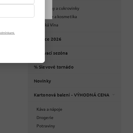
Potraviny a cukrovinky
Drogerie a kosmetika
Italská Vína
odmínkami.
Vánoce 2026
Grilovací sezóna
% Slevové tornádo
Novinky
Kartonová balení - VÝHODNÁ CENA
Káva a nápoje
Drogerie
Potraviny