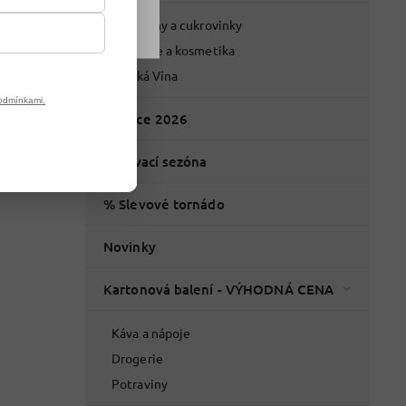
Potraviny a cukrovinky
Drogerie a kosmetika
Italská Vína
odmínkami.
Vánoce 2026
Grilovací sezóna
% Slevové tornádo
Novinky
Kartonová balení - VÝHODNÁ CENA
Káva a nápoje
Drogerie
Potraviny