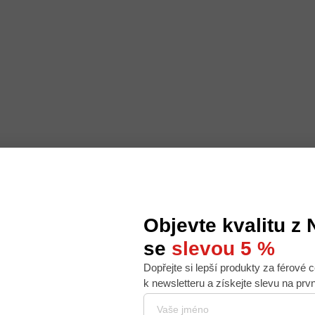
Objevte kvalitu z
se
slevou 5 %
Dopřejte si lepší produkty za férové c
 nabídku na míru, ale abychom to zvládli, používáme k
k newsletteru a získejte slevu na prv
. Používáním tohoto webu s tím souhlasíte.