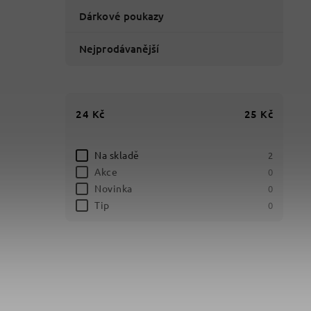
Dárkové poukazy
Nejprodávanější
24
Kč
25
Kč
Na skladě
2
Akce
0
Novinka
0
Tip
0