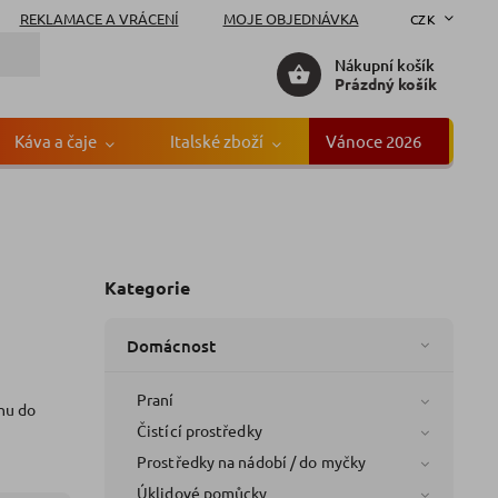
REKLAMACE A VRÁCENÍ
MOJE OBJEDNÁVKA
CZK
Nákupní košík
Prázdný košík
Káva a čaje
Italské zboží
Vánoce 2026
Gr
Kategorie
Domácnost
Praní
inu do
Čistící prostředky
Prostředky na nádobí / do myčky
Úklidové pomůcky