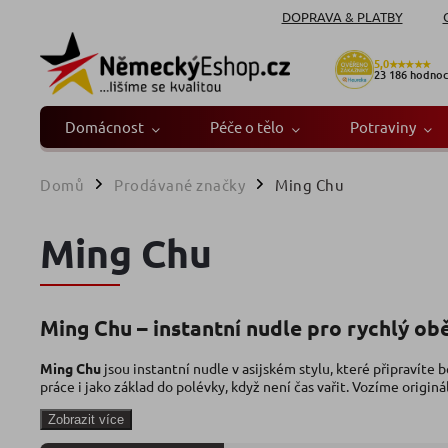
DOPRAVA & PLATBY
5,0
★★★★★
23 186
hodnoc
Domácnost
Péče o tělo
Potraviny
Domů
Prodávané značky
Ming Chu
/
/
Ming Chu
Ming Chu – instantní nudle pro rychlý ob
Ming Chu
jsou instantní nudle v asijském stylu, které připravíte 
práce i jako základ do polévky, když není čas vařit. Vozíme originá
Zobrazit více