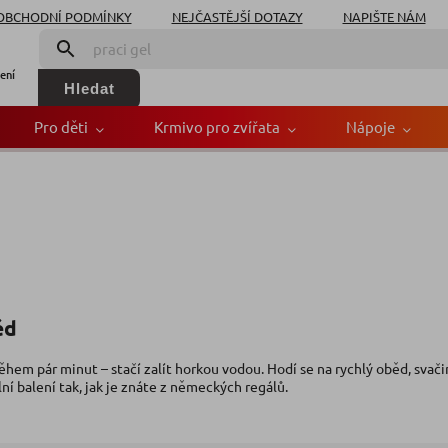
OBCHODNÍ PODMÍNKY
NEJČASTĚJŠÍ DOTAZY
NAPIŠTE NÁM
ení
Hledat
Pro děti
Krmivo pro zvířata
Nápoje
ěd
během pár minut – stačí zalít horkou vodou. Hodí se na rychlý oběd, svač
lní balení tak, jak je znáte z německých regálů.