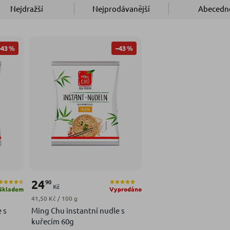
Nejdražší
Nejprodávanější
Abecedn
–43 %
–43 %
24
90
Kč
Skladem
Vyprodáno
Měrná cena:
41,50 Kč / 100 g
 s
Ming Chu instantní nudle s
kuřecím 60g