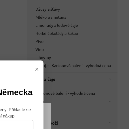
Džusy a šťávy
Mléko a smetana
Limonády a ledové čaje
Horké čokolády a kakao
Pivo
Víno
Lihoviny
Nápoje - Kartonová balení - výhodná cena
×
Káva a čaje
 Německa
Kartonové balení - výhodná cena
Káva
Čaje
eny. Přihlaste se
ní nákup.
Souhlasím
Italské zboží