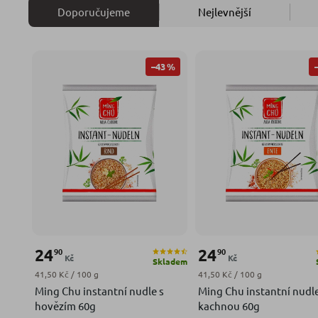
Doporučujeme
Nejlevnější
–43 %
24
24
90
90
Kč
Kč
Skladem
Měrná cena:
Měrná cena:
41,50 Kč / 100 g
41,50 Kč / 100 g
Ming Chu instantní nudle s
Ming Chu instantní nudle
hovězím 60g
kachnou 60g