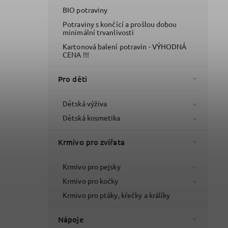
BIO potraviny
Potraviny s končící a prošlou dobou
minimální trvanlivosti
Kartonová balení potravin - VÝHODNÁ
CENA !!!
Pro děti
Dětská výživa
Dětská kosmetika
Krmivo pro zvířata
Krmivo pro pejsky
Krmivo pro kočky
Krmivo pro ptáky, křečky a králíky
Nápoje