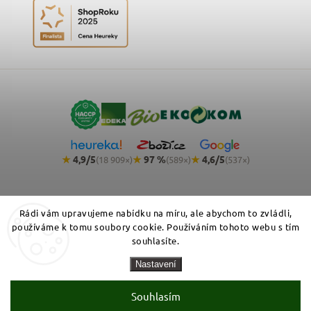
★
4,9/5
★
97 %
★
4,6/5
(18 909×)
(589×)
(537×)
Rádi vám upravujeme nabídku na míru, ale abychom to zvládli,
používáme k tomu soubory cookie. Používáním tohoto webu s tím
souhlasíte.
Copyright 2026
NemeckyEshop.cz - kvalitní německá drogerie,
Nastavení
kosmetika a potraviny
. Všechna práva vyhrazena.
Zásady zpracování osobních údajů
Obchodní podmínky
Cookies
Souhlasím
Vytvořil Shoptet Premium