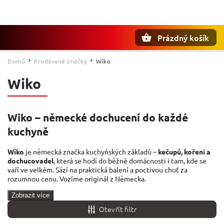
Prázdný košík
Hledat
Domů
Prodávané značky
Wiko
/
/
Wiko
Wiko – německé dochucení do každé
kuchyně
Wiko
je německá značka kuchyňských základů –
kečupů, koření a
dochucovadel
, která se hodí do běžné domácnosti i tam, kde se
vaří ve velkém. Sází na praktická balení a poctivou chuť za
rozumnou cenu. Vozíme originál z Německa.
Zobrazit více
Otevřít filtr