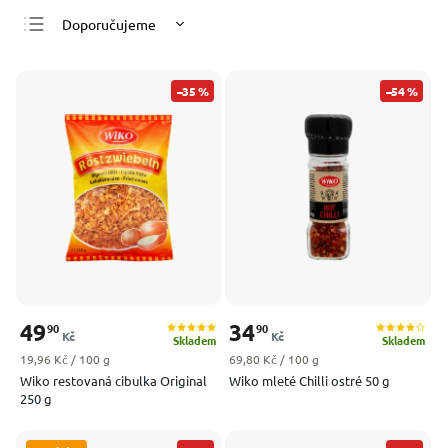
Doporučujeme
Nejlevnější
Nejdražší
–35 %
–54 %
Nejprodávanější
Abecedně
49
34
90
90
Kč
Kč
Skladem
Skladem
Měrná cena:
Měrná cena:
19,96 Kč / 100 g
69,80 Kč / 100 g
Wiko restovaná cibulka Original
Wiko mleté Chilli ostré 50 g
250 g