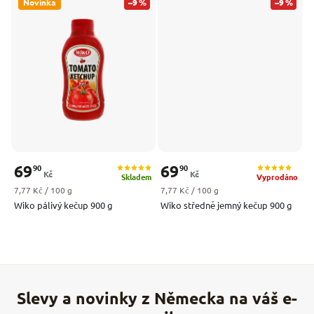
Novinka
–9 %
–9 %
69
69
90
90
Kč
Kč
Skladem
Vyprodáno
Měrná cena:
Měrná cena:
7,77 Kč / 100 g
7,77 Kč / 100 g
Wiko pálivý kečup 900 g
Wiko středně jemný kečup 900 g