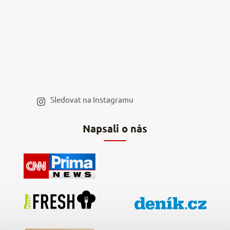
Kamenná prodejna
Reklamace a vrácení
Kariéra v NěmeckýEshop.cz
Moje objednávka
Velkoobchod
Spolupráce s influencery
Blog a recepty
Staňte se naším výdejním místem
Sledovat na Instagramu
Hodnocení obchodu
Napsali o nás
Kontakty