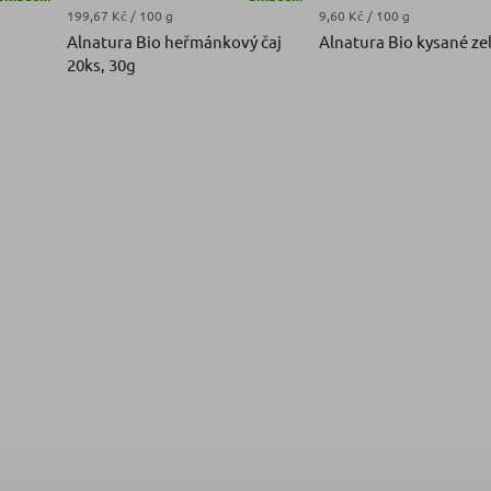
Měrná cena:
Měrná cena:
199,67 Kč / 100 g
9,60 Kč / 100 g
Alnatura Bio heřmánkový čaj
Alnatura Bio kysané zel
20ks, 30g