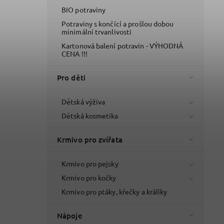
BIO potraviny
Potraviny s končící a prošlou dobou
minimální trvanlivosti
Kartonová balení potravin - VÝHODNÁ
CENA !!!
Pro děti
Dětská výživa
Dětská kosmetika
Krmivo pro zvířata
Krmivo pro pejsky
Krmivo pro kočky
Krmivo pro ptáky, křečky a králíky
Nápoje