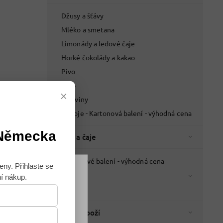
Džusy a šťávy
Mléko a smetana
Limonády a ledové čaje
Horké čokolády a kakao
Pivo
Víno
×
Lihoviny
Nápoje - Kartonová balení - výhodná cena
 Německa
Káva a čaje
Kartonové balení - výhodná cena
eny. Přihlaste se
Káva
ní nákup.
Souhlasím
Čaje
Italské zboží