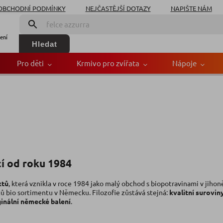
OBCHODNÍ PODMÍNKY
NEJČASTĚJŠÍ DOTAZY
NAPIŠTE NÁM
ení
Hledat
Pro děti
Krmivo pro zvířata
Nápoje
cí od roku 1984
ktů
, která vznikla v roce 1984 jako malý obchod s biopotravinami v ji
ů bio sortimentu v Německu. Filozofie zůstává stejná:
kvalitní surovin
ginální německé balení
.