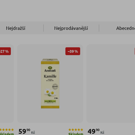
Nejdražší
Nejprodávanější
Abecedn
–27 %
–39 %
59
49
90
90
Kč
Kč
Skladem
Skladem