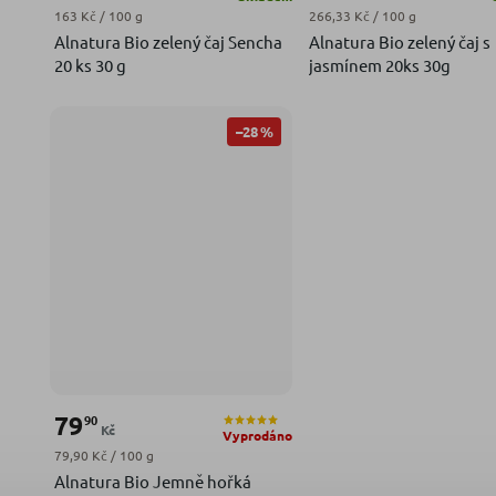
Měrná cena:
Měrná cena:
163 Kč / 100 g
266,33 Kč / 100 g
Alnatura Bio zelený čaj Sencha
Alnatura Bio zelený čaj s
20 ks 30 g
jasmínem 20ks 30g
–28 %
79
90
Kč
Vyprodáno
Měrná cena:
79,90 Kč / 100 g
Alnatura Bio Jemně hořká