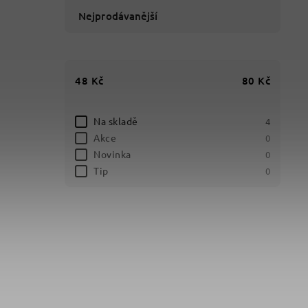
Nejprodávanější
48
Kč
80
Kč
Na skladě
4
Akce
0
Novinka
0
Tip
0