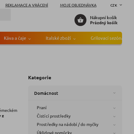
REKLAMACE A VRÁCENÍ
MOJE OBJEDNÁVKA
CZK
Nákupní košík
Prázdný košík
Káva a čaje
Italské zboží
Grilovací sezóna
Kategorie
Domácnost
Praní
honěmeckém
y z
Čistící prostředky
Prostředky na nádobí / do myčky
Úklidové pomůcky