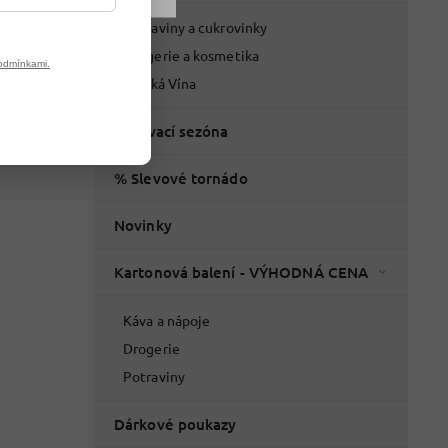
Potraviny a cukrovinky
Drogerie a kosmetika
odmínkami.
Italská Vína
Grilovací sezóna
% Slevové tornádo
Novinky
Kartonová balení - VÝHODNÁ CENA
Káva a nápoje
Drogerie
Potraviny
Dárkové poukazy