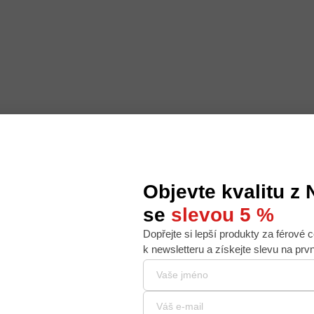
Objevte kvalitu z
se
slevou 5 %
Dopřejte si lepší produkty za férové c
 nabídku na míru, ale abychom to zvládli, používáme k
k newsletteru a získejte slevu na prv
. Používáním tohoto webu s tím souhlasíte.