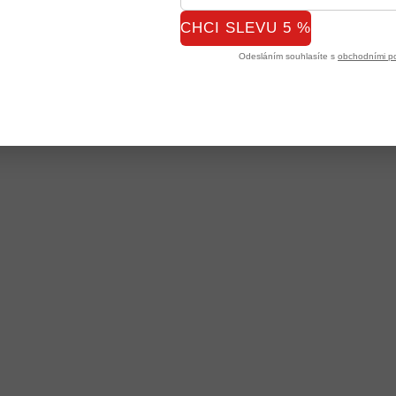
CHCI SLEVU 5 %
Odesláním souhlasíte s
obchodními p