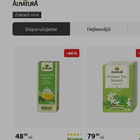
Zobrazit více
Doporučujeme
Nejlevnější
–44 %
48
79
90
90
Kč
Kč
Skladem