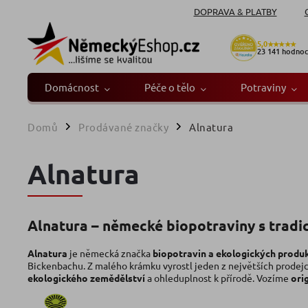
DOPRAVA & PLATBY
5,0
★★★★★
23 141
hodnoc
Domácnost
Péče o tělo
Potraviny
Domů
Prodávané značky
Alnatura
/
/
Alnatura
Alnatura – německé biopotraviny s tradi
Alnatura
je německá značka
biopotravin a ekologických produ
Bickenbachu. Z malého krámku vyrostl jeden z největších prodejc
ekologického zemědělství
a ohleduplnost k přírodě. Vozíme
ori