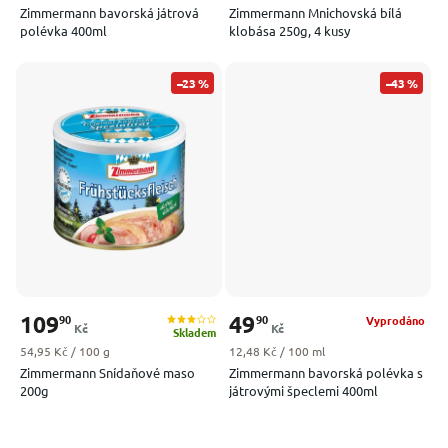
Zimmermann bavorská játrová
Zimmermann Mnichovská bílá
polévka 400ml
klobása 250g, 4 kusy
–23 %
–43 %
109
49
90
90
Vyprodáno
Kč
Kč
Skladem
Měrná cena:
Měrná cena:
54,95 Kč / 100 g
12,48 Kč / 100 ml
Zimmermann Snídaňové maso
Zimmermann bavorská polévka s
200g
játrovými špeclemi 400ml