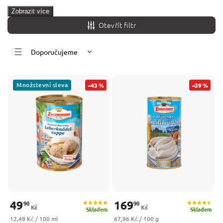
Zobrazit více
Otevřít filtr
Doporučujeme
Nejlevnější
Nejdražší
Množstevní sleva
–43 %
–39 %
Nejprodávanější
Abecedně
49
169
90
90
Kč
Kč
Skladem
Skladem
Měrná cena:
Měrná cena:
12,48 Kč / 100 ml
67,96 Kč / 100 g