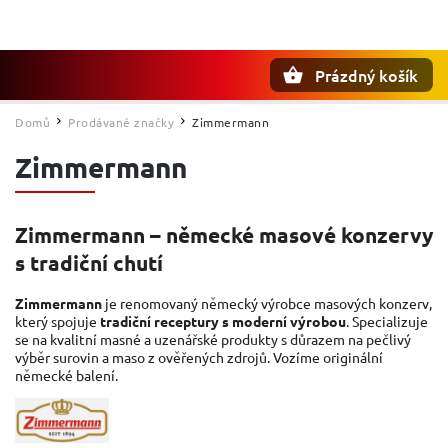
Prázdný košík
Hledat
Domů
Prodávané značky
Zimmermann
/
/
Zimmermann
Zimmermann – německé masové konzervy
s tradiční chutí
Zimmermann
je renomovaný německý výrobce masových konzerv,
který spojuje
tradiční receptury s moderní výrobou
. Specializuje
se na kvalitní masné a uzenářské produkty s důrazem na pečlivý
výběr surovin a maso z ověřených zdrojů. Vozíme originální
německé balení.