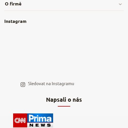
O firmě
Obchodní podmínky
O nás
Instagram
Nejčastější dotazy
Kamenná prodejna
Reklamace a vrácení
Kariéra v NěmeckýEshop.cz
Moje objednávka
Velkoobchod
Spolupráce s influencery
Blog a recepty
Staňte se naším výdejním místem
Sledovat na Instagramu
Hodnocení obchodu
Napsali o nás
Kontakty