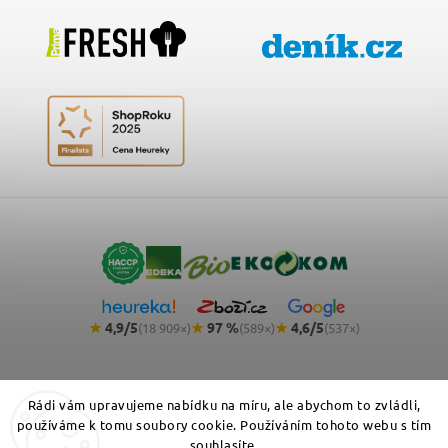
★
4,9/5
★
97 %
★
4,6/5
(18 909×)
(589×)
(537×)
Rádi vám upravujeme nabídku na míru, ale abychom to zvládli,
používáme k tomu soubory cookie. Používáním tohoto webu s tím
souhlasíte.