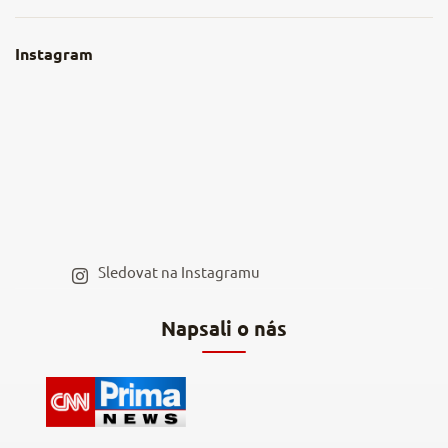
Obchodní podmínky
O nás
Instagram
Nejčastější dotazy
Kamenná prodejna
Reklamace a vrácení
Kariéra v NěmeckýEshop.cz
Moje objednávka
Velkoobchod
Spolupráce s influencery
Blog a recepty
Staňte se naším výdejním místem
Sledovat na Instagramu
Hodnocení obchodu
Napsali o nás
Kontakty