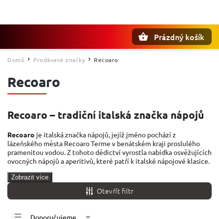
Prázdný košík
Hledat
Domů
Prodávané značky
Recoaro
/
/
Recoaro
Recoaro – tradiční italská značka nápojů
Recoaro
je italská značka nápojů, jejíž jméno pochází z
lázeňského města Recoaro Terme v benátském kraji proslulého
pramenitou vodou. Z tohoto dědictví vyrostla nabídka osvěžujících
ovocných nápojů a aperitivů, které patří k italské nápojové klasice.
Zobrazit více
Otevřít filtr
Doporučujeme