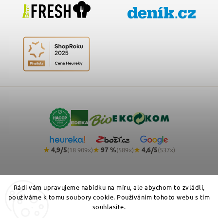
★
4,9/5
★
97 %
★
4,6/5
(18 909×)
(589×)
(537×)
Rádi vám upravujeme nabídku na míru, ale abychom to zvládli,
používáme k tomu soubory cookie. Používáním tohoto webu s tím
souhlasíte.