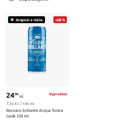
Nejlevnější
Nejdražší
Originál z Itálie
–58 %
Nejprodávanější
Abecedně
24
90
Vyprodáno
Kč
Měrná cena:
7,55 Kč / 100 ml
Recoaro brillante Acqua Tonica
tonik 330 ml