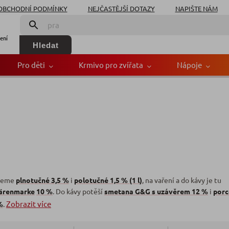
OBCHODNÍ PODMÍNKY
NEJČASTĚJŠÍ DOTAZY
NAPIŠTE NÁM
ení
Hledat
Pro děti
Krmivo pro zvířata
Nápoje
deme
plnotučné 3,5 %
i
polotučné 1,5 % (1 l)
, na vaření a do kávy je tu
ärenmarke
10 %
. Do kávy potěší
smetana G&G s uzávěrem 12 %
i
por
Zobrazit více
%
.