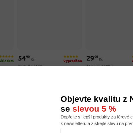
54
29
90
90
Kč
Kč
Skladem
Vyprodáno
Měrná cena:
Měrná cena:
16,15 Kč / 100 g
14,95 Kč / 100 g
 brčka
Bärenmarke Kondenzované
G&G Kondenzované ml
mléko do kávy 10% tuku 340 g
tuku 200g
–43 %
–30 %
Objevte kvalitu z
se
slevou 5 %
Dopřejte si lepší produkty za férové c
 nabídku na míru, ale abychom to zvládli, používáme k
k newsletteru a získejte slevu na prv
. Používáním tohoto webu s tím souhlasíte.