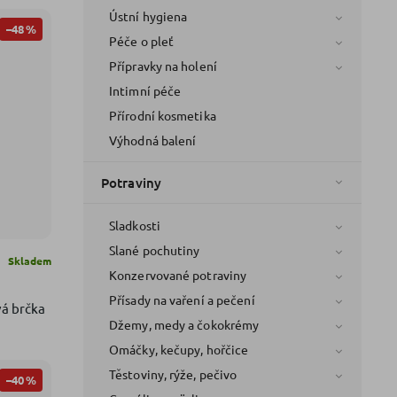
Ústní hygiena
–48 %
Péče o pleť
Přípravky na holení
Intimní péče
Přírodní kosmetika
Výhodná balení
Potraviny
Sladkosti
Slané pochutiny
Skladem
Konzervované potraviny
Přísady na vaření a pečení
á brčka
Džemy, medy a čokokrémy
Omáčky, kečupy, hořčice
Těstoviny, rýže, pečivo
–40 %