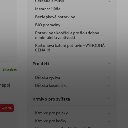
Cereálie a müsli
Instantní jídla
Bezlepkové potraviny
BIO potraviny
Potraviny s končící a prošlou dobou
minimální trvanlivosti
Kartonová balení potravin - VÝHODNÁ
CENA !!!
Pro děti
Skladem
Dětská výživa
nápoj
Dětská kosmetika
Krmivo pro zvířata
–31 %
Krmivo pro pejsky
Krmivo pro kočky