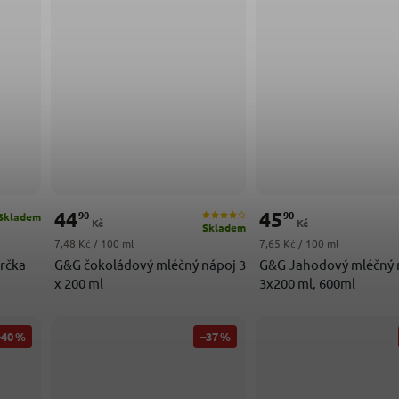
44
45
90
90
Skladem
Kč
Kč
Skladem
Měrná cena:
Měrná cena:
7,48 Kč / 100 ml
7,65 Kč / 100 ml
rčka
G&G čokoládový mléčný nápoj 3
G&G Jahodový mléčný 
x 200 ml
3x200 ml, 600ml
–40 %
–37 %