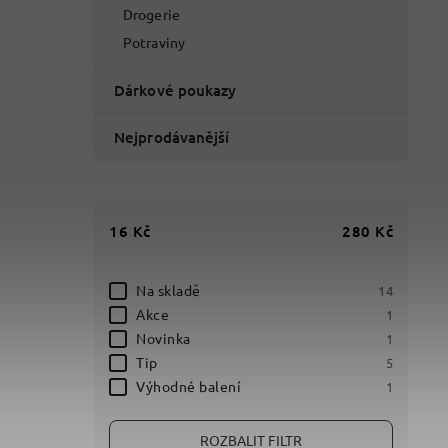
Drogerie
Potraviny
Dárkové poukazy
Nejprodávanější
16
Kč
280
Kč
Na skladě
14
Akce
1
Novinka
1
Tip
5
Výhodné balení
1
ROZBALIT FILTR