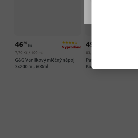
Nastavení
46
49
20
90
Kč
Kč
Vyprodáno
Vy
Měrná cena:
Měrná cena:
7,70 Kč / 100 ml
83,17 Kč / 100 g
G&G Vanilkový mléčný nápoj
Paw Patrol - Tlapková pa
3x200 ml, 600ml
Kakaová brčka 10 x 6g