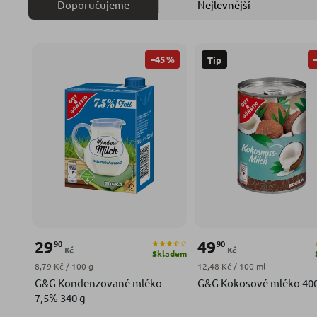
Doporučujeme
Nejlevnější
–45 %
Tip
29
49
90
90
Kč
Kč
Skladem
Měrná cena:
Měrná cena:
8,79 Kč / 100 g
12,48 Kč / 100 ml
G&G Kondenzované mléko
G&G Kokosové mléko 40
7,5% 340 g