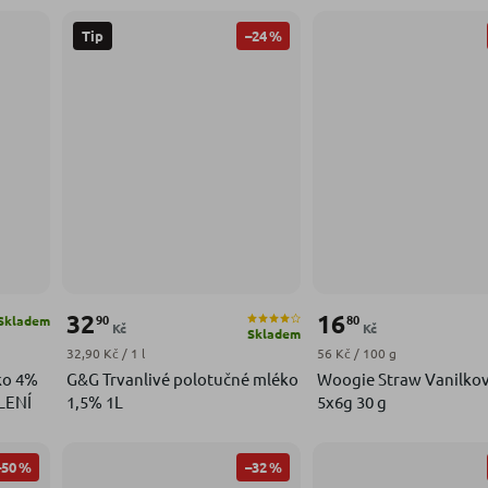
–24 %
Tip
32
16
90
80
Skladem
Kč
Kč
Skladem
Měrná cena:
Měrná cena:
32,90 Kč / 1 l
56 Kč / 100 g
ko 4%
G&G Trvanlivé polotučné mléko
Woogie Straw Vanilkov
LENÍ
1,5% 1L
5x6g 30 g
–50 %
–32 %