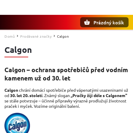
Prázdný košík
Hledat
Domů
Prodávané značky
Calgon
/
/
Calgon
Calgon – ochrana spotřebičů před vodním
kamenem už od 30. let
Calgon
chrání domácí spotřebiče před vápenatými usazeninami už
od
30. let 20. století
. Známý slogan
„Pračky žijí déle s Calgonem"
se stále potvrzuje – účinné přípravky výrazně prodlužují životnost
praček i myček. Vozíme originální balení.