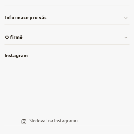
Informace pro vás
Doprava & platby
O firmě
Obchodní podmínky
O nás
Instagram
Nejčastější dotazy
Kamenná prodejna
Reklamace a vrácení
Kariéra v NěmeckýEshop.cz
Moje objednávka
Velkoobchod
Spolupráce s influencery
Blog a recepty
Staňte se naším výdejním místem
Sledovat na Instagramu
Hodnocení obchodu