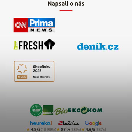
Napsali o nás
Kontakty
★
4,9/5
★
97 %
★
4,6/5
(18 909×)
(589×)
(537×)