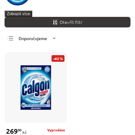
Zobrazit více
Otevřít filtr
Doporučujeme
Nejlevnější
Nejdražší
–62 %
Nejprodávanější
Abecedně
269
90
Vyprodáno
Kč