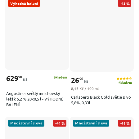
Výhodné balení
–43 %
629
90
Skladem
26
90
Kč
Kč
Skladem
Měrná cena:
8,15 Kč / 100 ml
Augustiner světlý mnichovský
Carlsberg Black Gold světlé pivo
ležák 5,2 % 20x0,5 l - VÝHODNÉ
5,8%, 0,33l
BALENÍ
Množstevní sleva
Množstevní sleva
–41 %
–41 %