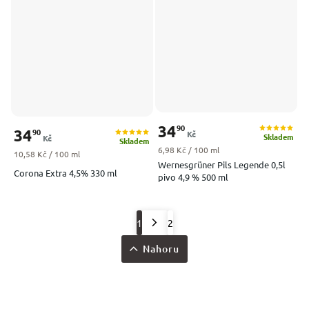
34
90
34
90
Kč
Skladem
Kč
Skladem
Měrná cena:
6,98 Kč / 100 ml
Měrná cena:
10,58 Kč / 100 ml
Wernesgrüner Pils Legende 0,5l
Corona Extra 4,5% 330 ml
pivo 4,9 % 500 ml
1
2
Nahoru