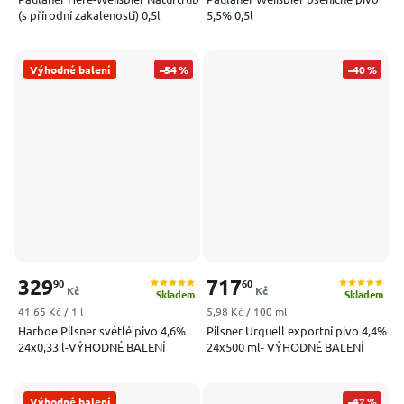
(s přírodní zakaleností) 0,5l
5,5% 0,5l
Výhodné balení
–54 %
–40 %
329
717
90
60
Kč
Kč
Skladem
Skladem
Měrná cena:
Měrná cena:
41,65 Kč / 1 l
5,98 Kč / 100 ml
Harboe Pilsner světlé pivo 4,6%
Pilsner Urquell exportní pivo 4,4%
24x0,33 l-VÝHODNÉ BALENÍ
24x500 ml- VÝHODNÉ BALENÍ
Výhodné balení
–42 %