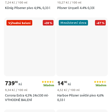
Měrná cena:
Měrná cena:
7,24 Kč / 100 ml
10,27 Kč / 100 ml
König Pilsener pivo 4,9%, 0,33 l
Pilsner Urquell 4.4% 0,33l
Množstevní sleva
Výhodné balení
–28 %
–57 %
739
14
90
90
Kč
Kč
Skladem
Skladem
Měrná cena:
Měrná cena:
9,34 Kč / 100 ml
4,52 Kč / 100 ml
Corona Extra 4,5% 24x330 ml-
Harboe Pilsner světlé pivo 4,6%
VÝHODNÉ BALENÍ
0,33 l