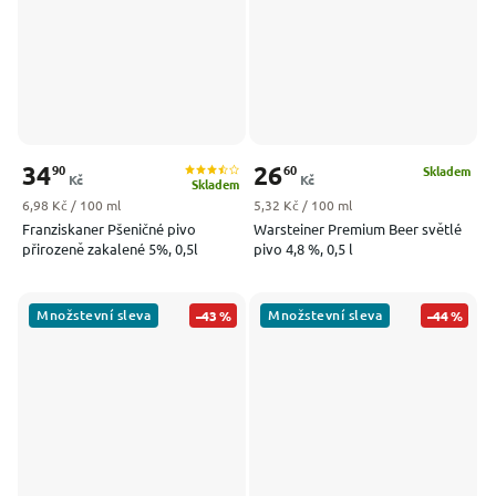
34
26
90
60
Skladem
Kč
Kč
Skladem
Měrná cena:
Měrná cena:
6,98 Kč / 100 ml
5,32 Kč / 100 ml
Franziskaner Pšeničné pivo
Warsteiner Premium Beer světlé
přirozeně zakalené 5%, 0,5l
pivo 4,8 %, 0,5 l
Množstevní sleva
Množstevní sleva
–43 %
–44 %