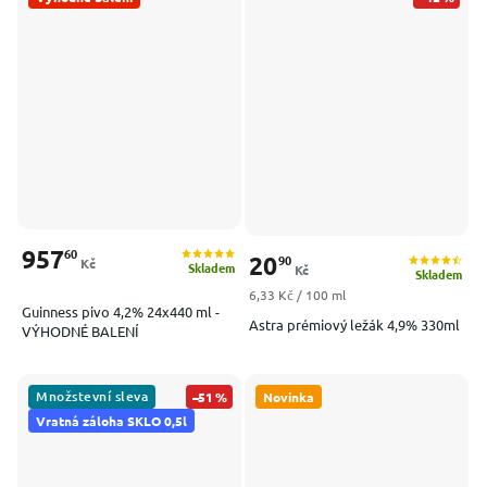
957
60
20
90
Kč
Skladem
Kč
Skladem
Měrná cena:
6,33 Kč / 100 ml
Guinness pivo 4,2% 24x440 ml -
Astra prémiový ležák 4,9% 330ml
VÝHODNÉ BALENÍ
Množstevní sleva
–51 %
Novinka
Vratná záloha SKLO 0,5l