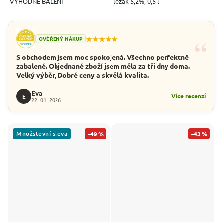
VÝHODNÉ BALENÍ
ležák 5,2%, 0,5 l
“
★★★★★
OVĚŘENÝ NÁKUP
S obchodem jsem moc spokojená. Všechno perfektně
zabalené. Objednané zboží jsem měla za tři dny doma.
Velký výběr, Dobré ceny a skvělá kvalita.
Eva
Více recenzí
E
22. 01. 2026
Množstevní sleva
–49 %
–43 %