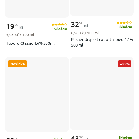
32
90
19
90
Kč
Skladem
Kč
Skladem
Měrná cena:
6,58 Kč / 100 ml
Měrná cena:
6,03 Kč / 100 ml
Pilsner Urquell exportní pivo 4,4%
Tuborg Classic 4,6% 330ml
500 ml
Novinka
–38 %
43
90
Skladem
90
Skladem