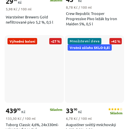
29
Kč
Kč
Měrná cena:
8,78 Kč / 100 ml
Měrná cena:
5,98 Kč / 100 ml
Crew Republic Trooper
Warsteiner Brewers Gold
Progressive Pivo ležák by Iron
nefiltrované pivo 5,2 %, 0,5 l
Maiden 5%, 0,5 l
Množstevní sleva
Výhodné balení
–27 %
–42 %
Vratná záloha SKLO 0,5l
439
33
90
90
Skladem
Kč
Kč
Skladem
Měrná cena:
Měrná cena:
133,30 Kč / 100 ml
6,78 Kč / 100 ml
Tuborg Classic 4,6%, 24x330ml-
Augustiner světlý mnichovský