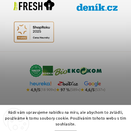
★
4,9/5
★
97 %
★
4,6/5
(18 909×)
(589×)
(537×)
Rádi vám upravujeme nabídku na míru, ale abychom to zvládli,
používáme k tomu soubory cookie. Používáním tohoto webu s tím
souhlasíte.