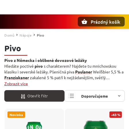
Prázdný košík
Hledat
Domů
Nápoje
Pivo
/
/
Pivo
Pivo z Německa i oblíbené dovozové ležáky
Hledáte poctivé
pivo
s charakterem? Najdete tu mnichovskou
klasiku i severské ležáky. Pšeničná piva
Paulaner
Weißbier 5,5 % a
Franziskaner
zakalené 5 % patří k nejžádanějším, světlý
mnichovský ležák nabízí
Augustiner
5,2 %. Z dovozu si vyberete
Zobrazit více
Tuborg
,
Carlsberg
, dánský
Slots
i hamburskou
Astru
. Nechybí ani
Pilsner Urquell
v exportní 500ml verzi.
Otevřít filtr
Doporučujeme
Nejlevnější
Novinka
–43 %
Nejdražší