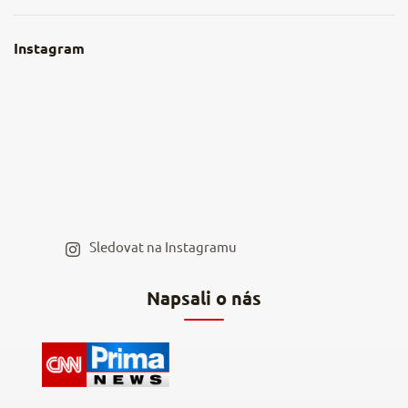
Obchodní podmínky
O nás
Instagram
Nejčastější dotazy
Kamenná prodejna
Reklamace a vrácení
Kariéra v NěmeckýEshop.cz
Moje objednávka
Velkoobchod
Spolupráce s influencery
Blog a recepty
Staňte se naším výdejním místem
Sledovat na Instagramu
Hodnocení obchodu
Napsali o nás
Kontakty