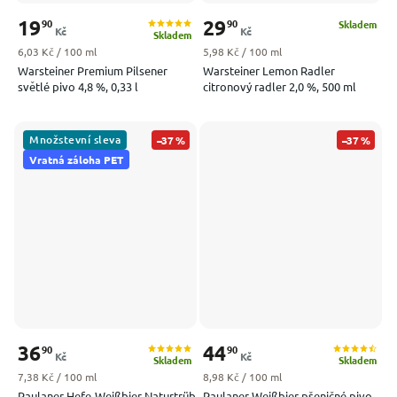
19
29
90
90
Skladem
Kč
Kč
Skladem
Měrná cena:
Měrná cena:
6,03 Kč / 100 ml
5,98 Kč / 100 ml
Warsteiner Premium Pilsener
Warsteiner Lemon Radler
světlé pivo 4,8 %, 0,33 l
citronový radler 2,0 %, 500 ml
Množstevní sleva
–37 %
–37 %
Vratná záloha PET
36
44
90
90
Kč
Kč
Skladem
Skladem
Měrná cena:
Měrná cena:
7,38 Kč / 100 ml
8,98 Kč / 100 ml
Paulaner Hefe-Weißbier Naturtrüb
Paulaner Weißbier pšeničné pivo