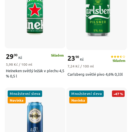
Nejprodávanější
Abecedně
29
90
Skladem
23
90
Kč
Kč
Skladem
Měrná cena:
5,98 Kč / 100 ml
Měrná cena:
7,24 Kč / 100 ml
Heineken světlý ležák v plechu 4,5
Carlsberg světlé pivo 4,6% 0,33l
% 0,5 l
Množstevní sleva
Množstevní sleva
–47 %
Novinka
Novinka