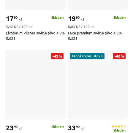
17
19
90
90
Skladem
Skladem
Kč
Kč
Měrná cena:
Měrná cena:
5,42 Kč / 100 ml
6,03 Kč / 100 ml
Eichbaum Pilsner světlé pivo 4,8%
Faxe premium světlé pivo 4,6%
0,33 l
0,33 l
Množstevní sleva
–43 %
–60 %
23
33
90
90
Skladem
Kč
Kč
Skladem