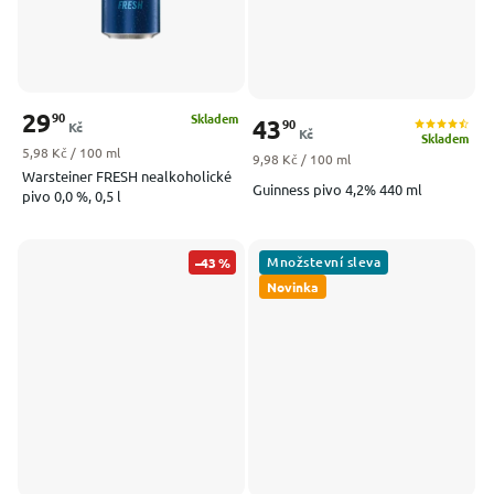
29
90
Skladem
43
90
Kč
Kč
Skladem
Měrná cena:
5,98 Kč / 100 ml
Měrná cena:
9,98 Kč / 100 ml
Warsteiner FRESH nealkoholické
Guinness pivo 4,2% 440 ml
pivo 0,0 %, 0,5 l
Množstevní sleva
–43 %
Novinka