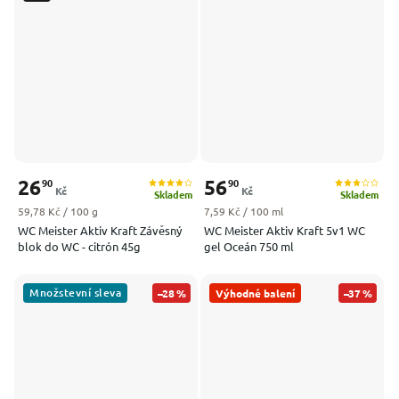
26
56
90
90
Kč
Kč
Skladem
Skladem
Měrná cena:
Měrná cena:
59,78 Kč / 100 g
7,59 Kč / 100 ml
WC Meister Aktiv Kraft Závěsný
WC Meister Aktiv Kraft 5v1 WC
blok do WC - citrón 45g
gel Oceán 750 ml
Množstevní sleva
–28 %
Výhodné balení
–37 %