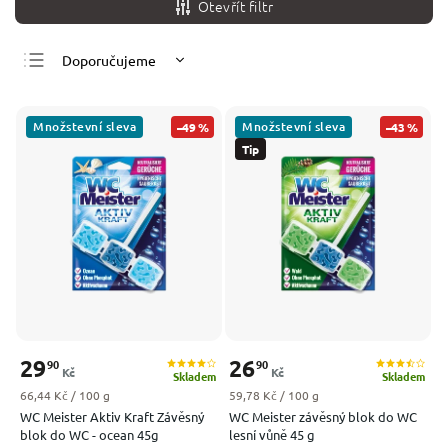
Otevřít filtr
Doporučujeme
Nejlevnější
Nejdražší
Množstevní sleva
Množstevní sleva
–49 %
–43 %
Tip
Nejprodávanější
Abecedně
29
26
90
90
Kč
Kč
Skladem
Skladem
Měrná cena:
Měrná cena:
66,44 Kč / 100 g
59,78 Kč / 100 g
WC Meister Aktiv Kraft Závěsný
WC Meister závěsný blok do WC
blok do WC - ocean 45g
lesní vůně 45 g