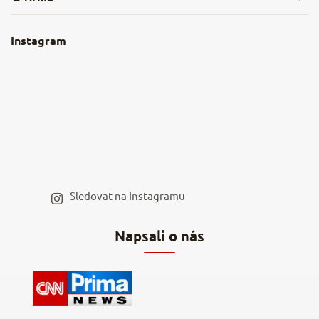
Obchodní podmínky
O nás
Instagram
Nejčastější dotazy
Kamenná prodejna
Reklamace a vrácení
Kariéra v NěmeckýEshop.cz
Moje objednávka
Velkoobchod
Spolupráce s influencery
Blog a recepty
Staňte se naším výdejním místem
Sledovat na Instagramu
Hodnocení obchodu
Napsali o nás
Kontakty