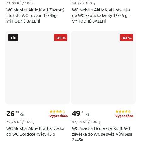
Měrná cena:
Měrná cena:
61,09 Kč / 100 g
54 Kč / 100 g
WC Meister Aktiv Kraft Závěsný
WC Meister Aktiv Kraft závěska
blok do WC - ocean 12x45g-
do WC Exotické květy 12x45 g -
VÝHODNÉ BALENÍ
VÝHODNÉ BALENÍ
Tip
–54 %
–53 %
26
49
90
90
Kč
Kč
Vyprodáno
Vyprodáno
Měrná cena:
Měrná cena:
59,78 Kč / 100 g
55,44 Kč / 100 g
WC Meister Aktiv Kraft závěska
WC Meister Duo Aktiv Kraft 5v1
do WC Exotické květy 45 g
závěska do WC se svěží vůní lesa
2x45g