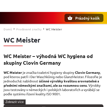
Prázdný košík
Hledat
Domů
Prodávané značky
WC Meister
/
/
WC Meister
WC Meister – výhodná WC hygiena od
skupiny Clovin Germany
WC Meister
je značka toaletní hygieny skupiny
Clovin Germany
,
pod kterou patří i Der Waschkönig nebo GlanzMeister. Filozofie je
jednoduchá: nabídnout
účinné výrobky kvalitou srovnatelné s
předními německými značkami, ale za rozumnou cenu
. Výrobky
jsou testovány v německých i polských laboratořích a vyrábějí se
podle systému řízení kvality ISO 9001.
Zobrazit více