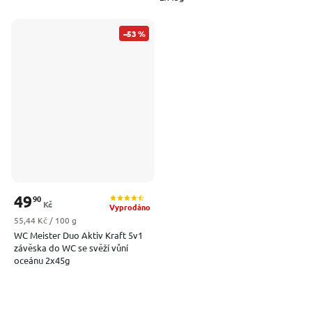
–53 %
49
90
Kč
Vyprodáno
Měrná cena:
55,44 Kč / 100 g
WC Meister Duo Aktiv Kraft 5v1
závěska do WC se svěží vůní
oceánu 2x45g