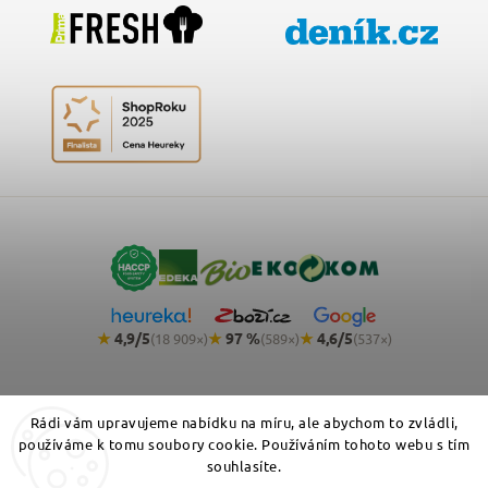
★
4,9/5
★
97 %
★
4,6/5
(18 909×)
(589×)
(537×)
Rádi vám upravujeme nabídku na míru, ale abychom to zvládli,
používáme k tomu soubory cookie. Používáním tohoto webu s tím
souhlasíte.