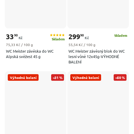
33
299
90
90
Skladem
Kč
Kč
Skladem
Měrná cena:
Měrná cena:
75,33 Kč / 100 g
55,54 Kč / 100 g
WC Meister závěska do WC
WC Meister závěsný blok do WC
Alpská svěžest 45 g
lesní vůně 12x45g-VÝHODNÉ
BALENÍ
Výhodné balení
–31 %
Výhodné balení
–50 %