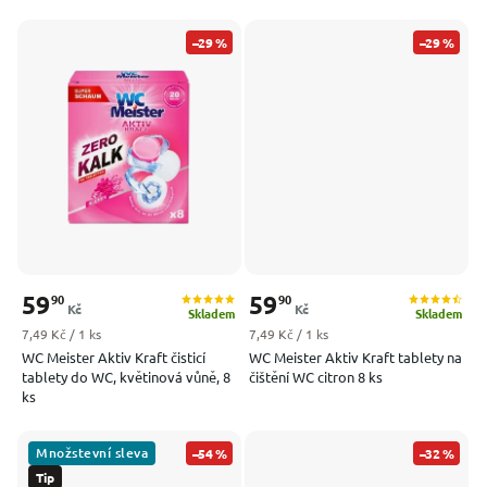
–29 %
–29 %
59
59
90
90
Kč
Kč
Skladem
Skladem
Měrná cena:
Měrná cena:
7,49 Kč / 1 ks
7,49 Kč / 1 ks
WC Meister Aktiv Kraft čisticí
WC Meister Aktiv Kraft tablety na
tablety do WC, květinová vůně, 8
čištění WC citron 8 ks
ks
Množstevní sleva
–54 %
–32 %
Tip