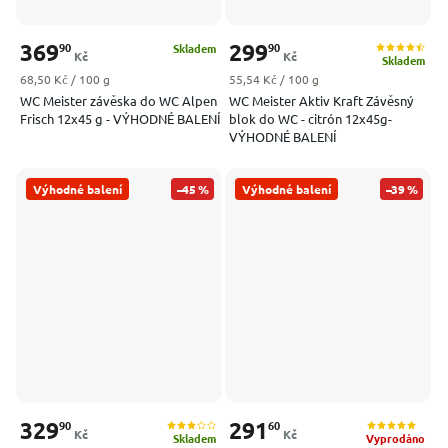
369
299
90
90
Skladem
Kč
Kč
Skladem
Měrná cena:
Měrná cena:
68,50 Kč / 100 g
55,54 Kč / 100 g
WC Meister závěska do WC Alpen
WC Meister Aktiv Kraft Závěsný
Frisch 12x45 g - VÝHODNÉ BALENÍ
blok do WC - citrón 12x45g-
VÝHODNÉ BALENÍ
Výhodné balení
–45 %
Výhodné balení
–39 %
329
291
90
60
Kč
Kč
Skladem
Vyprodáno