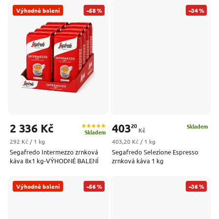
Výhodné balení
–58 %
–34 %
2 336 Kč
403
20
Skladem
Kč
Skladem
Měrná cena:
Měrná cena:
292 Kč / 1 kg
403,20 Kč / 1 kg
Segafredo Intermezzo zrnková
Segafredo Selezione Espresso
káva 8x1 kg-VÝHODNÉ BALENÍ
zrnková káva 1 kg
Výhodné balení
–56 %
–36 %