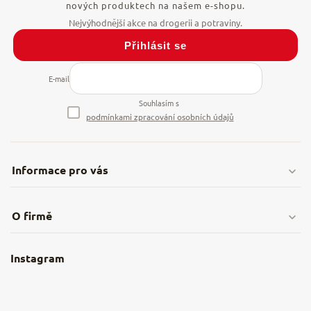
nových produktech na našem e-shopu.
Přihlásit se
E-mail
Souhlasím s
podmínkami zpracování osobních údajů
Informace pro vás
Doprava & platby
O firmě
Obchodní podmínky
O nás
Instagram
Nejčastější dotazy
Kamenná prodejna
Reklamace a vrácení