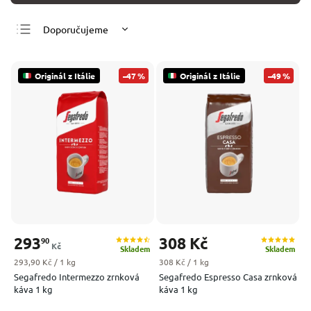
Doporučujeme
Nejlevnější
Nejdražší
Originál z Itálie
–47 %
Originál z Itálie
–49 %
Nejprodávanější
Abecedně
293
308 Kč
90
Kč
Skladem
Skladem
Měrná cena:
Měrná cena:
293,90 Kč / 1 kg
308 Kč / 1 kg
Segafredo Intermezzo zrnková
Segafredo Espresso Casa zrnková
káva 1 kg
káva 1 kg