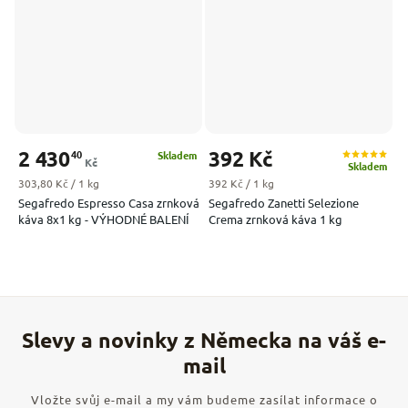
2 430
392 Kč
40
Skladem
Kč
Skladem
Měrná cena:
Měrná cena:
303,80 Kč / 1 kg
392 Kč / 1 kg
Segafredo Espresso Casa zrnková
Segafredo Zanetti Selezione
káva 8x1 kg - VÝHODNÉ BALENÍ
Crema zrnková káva 1 kg
Vložte svůj e-mail a my vám budeme zasílat informace o