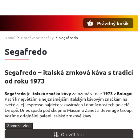
Prázdný košík
Hledat
Domů
Prodávané značky
Segafredo
/
/
Segafredo
Segafredo – italská zrnková káva s tradicí
od roku 1973
Segafredo
je
italská značka kávy
založená v roce
1973
v
Bologni
.
Patří k největším a nejznámějším italským kávovým značkám na
světě a její espresso najdete v kavárnách i domácnostech po celé
Evropě. Dnes spadá pod skupinu Massimo Zanetti Beverage Group.
Vozíme originální balení italské zrnkové kávy.
Zobrazit více
Otevřít filtr