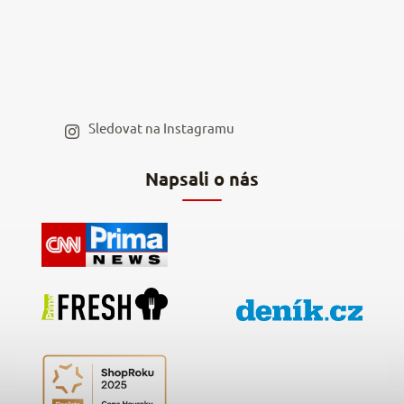
Kariéra v NěmeckýEshop.cz
Moje objednávka
Velkoobchod
Spolupráce s influencery
Blog a recepty
Staňte se naším výdejním místem
Sledovat na Instagramu
Hodnocení obchodu
Napsali o nás
Kontakty