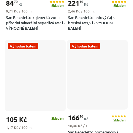
84
221
70
70
Kč
Kč
Skladem
Skladem
Měrná cena:
Měrná cena:
0,71 Kč / 100 ml
2,46 Kč / 100 ml
San Benedetto kojenecká voda
San Benedetto ledový čaj s
přírodní minerální neperlivá 6x2 l -
broskví 6x1,5 l - VÝHODNÉ
VÝHODNÉ BALENÍ
BALENÍ
Výhodné balení
Výhodné balení
166
10
105 Kč
Skladem
Kč
Skladem
Měrná cena:
18,46 Kč / 1 l
Měrná cena:
1,17 Kč / 100 ml
San Benedetto pomerančová