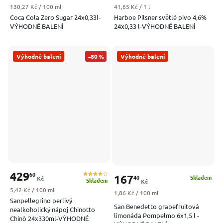
Měrná cena:
Měrná cena:
130,27 Kč / 100 ml
41,65 Kč / 1 l
Coca Cola Zero Sugar 24x0,33l-
Harboe Pilsner světlé pivo 4,6%
VÝHODNÉ BALENÍ
24x0,33 l-VÝHODNÉ BALENÍ
Výhodné balení
–80 %
Výhodné balení
429
60
167
40
Skladem
Kč
Skladem
Kč
Měrná cena:
5,42 Kč / 100 ml
Měrná cena:
1,86 Kč / 100 ml
Sanpellegrino perlivý
San Benedetto grapefruitová
nealkoholický nápoj Chinotto
limonáda Pompelmo 6x1,5 l -
Chinò 24x330ml-VÝHODNÉ