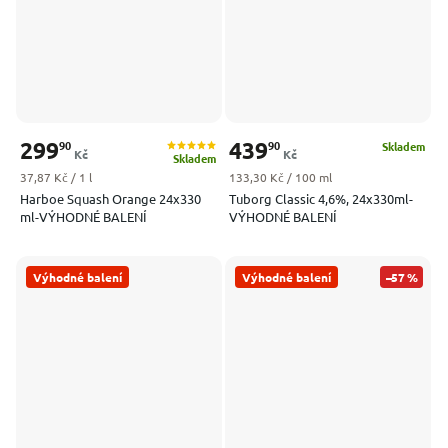
299
439
90
90
Skladem
Kč
Kč
Skladem
Měrná cena:
Měrná cena:
37,87 Kč / 1 l
133,30 Kč / 100 ml
Harboe Squash Orange 24x330
Tuborg Classic 4,6%, 24x330ml-
ml-VÝHODNÉ BALENÍ
VÝHODNÉ BALENÍ
Výhodné balení
Výhodné balení
–57 %