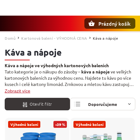
Prázdný košík
Hledat
Domů
Kartonová balení - VÝHODNÁ CENA
Káva a nápoje
/
/
Káva a nápoje
Káva a nápoje ve výhodných kartonových baleních
Tato kategorie je o nákupu do zásoby –
káva a nápoje
ve velkých
kartonových baleních za výhodnou cenu. Najdete tu kávu po více
kusech i celé kartony limonád. Zrnkovou a mletou kávu zastupuje
Dallmayr
Prodomo a Crema d'Oro (8–12 ks),
Tchibo
Caffe Crema,
Zobrazit více
Jacobs
Krönung,
Mövenpick
Espresso i Caffe Crema,
Melitta
Auslese a
Eilles
Caffe Crema a Espresso.
Otevřít filtr
Doporučujeme
Nejlevnější
Výhodné balení
–39 %
Výhodné balení
Nejdražší