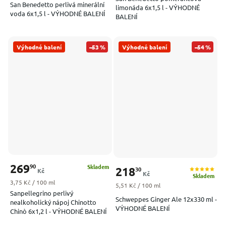
San Benedetto perlivá minerální
limonáda 6x1,5 l - VÝHODNÉ
voda 6x1,5 l - VÝHODNÉ BALENÍ
BALENÍ
Výhodné balení
–53 %
Výhodné balení
–54 %
269
90
Skladem
218
30
Kč
Kč
Skladem
Měrná cena:
3,75 Kč / 100 ml
Měrná cena:
5,51 Kč / 100 ml
Sanpellegrino perlivý
Schweppes Ginger Ale 12x330 ml -
nealkoholický nápoj Chinotto
VÝHODNÉ BALENÍ
Chinò 6x1,2 l - VÝHODNÉ BALENÍ