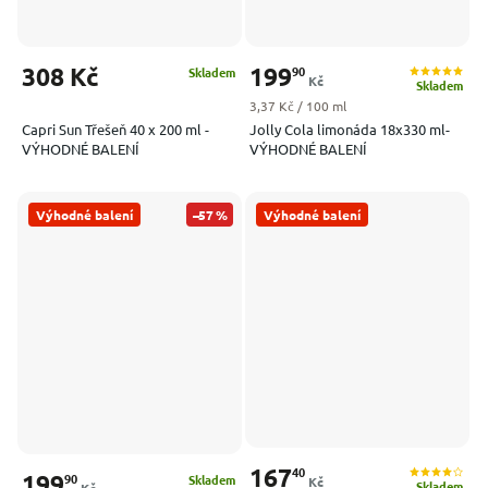
308 Kč
199
90
Skladem
Kč
Skladem
Měrná cena:
3,37 Kč / 100 ml
Capri Sun Třešeň 40 x 200 ml -
Jolly Cola limonáda 18x330 ml-
VÝHODNÉ BALENÍ
VÝHODNÉ BALENÍ
Výhodné balení
–57 %
Výhodné balení
167
40
199
90
Skladem
Kč
Skladem
Kč