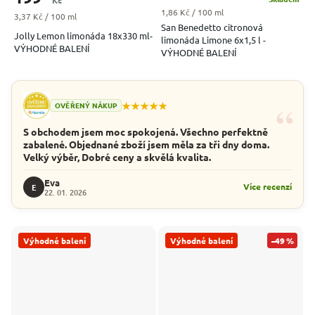
Měrná cena:
1,86 Kč / 100 ml
Měrná cena:
3,37 Kč / 100 ml
San Benedetto citronová
Jolly Lemon limonáda 18x330 ml-
limonáda Limone 6x1,5 l -
VÝHODNÉ BALENÍ
VÝHODNÉ BALENÍ
“
★★★★★
OVĚŘENÝ NÁKUP
S obchodem jsem moc spokojená. Všechno perfektně
zabalené. Objednané zboží jsem měla za tři dny doma.
Velký výběr, Dobré ceny a skvělá kvalita.
Eva
Více recenzí
E
22. 01. 2026
Výhodné balení
Výhodné balení
–49 %