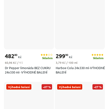
482
299
80
90
Kč
Kč
Skladem
Skladem
Měrná cena:
Měrná cena:
60,96 Kč / 1 l
3,79 Kč / 100 ml
Dr Pepper limonáda BEZ CUKRU
Harboe Cola 24x330 ml-VÝHODNÉ
24x330 ml- VÝHODNÉ BALENÍ
BALENÍ
Výhodné balení
–37 %
Výhodné balení
–27 %