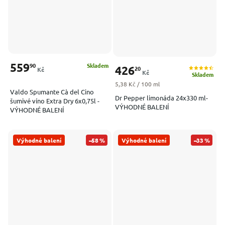
559
90
Skladem
426
20
Kč
Kč
Skladem
Měrná cena:
5,38 Kč / 100 ml
Valdo Spumante Cà del Cino
Dr Pepper limonáda 24x330 ml-
šumivé víno Extra Dry 6x0,75l -
VÝHODNÉ BALENÍ
VÝHODNÉ BALENÍ
Výhodné balení
–58 %
Výhodné balení
–33 %