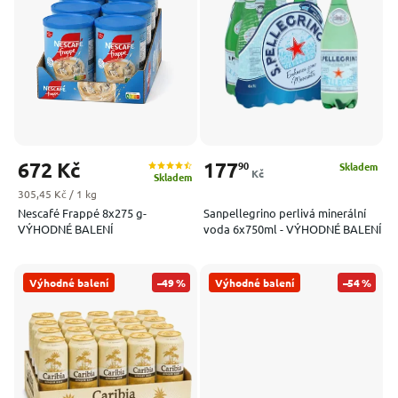
Nejprodávanější
Abecedně
672 Kč
177
90
Skladem
Kč
Skladem
Měrná cena:
305,45 Kč / 1 kg
Nescafé Frappé 8x275 g-
Sanpellegrino perlivá minerální
VÝHODNÉ BALENÍ
voda 6x750ml - VÝHODNÉ BALENÍ
Výhodné balení
–49 %
Výhodné balení
–54 %