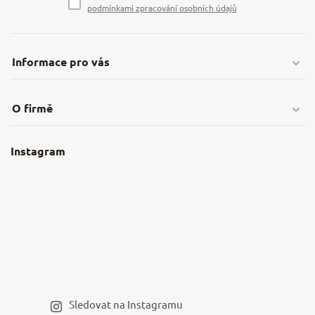
podmínkami zpracování osobních údajů
Informace pro vás
Doprava & platby
O firmě
Obchodní podmínky
O nás
Instagram
Nejčastější dotazy
Kamenná prodejna
Reklamace a vrácení
Kariéra v NěmeckýEshop.cz
Moje objednávka
Velkoobchod
Spolupráce s influencery
Blog a recepty
Staňte se naším výdejním místem
Sledovat na Instagramu
Hodnocení obchodu