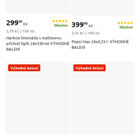
299
90
399
90
Kč
Skladem
Kč
Skladem
Měrná cena:
3,79 Kč / 100 ml
Měrná cena:
5,05 Kč / 100 ml
Harboe limonáda s malinovou
Pepsi Max 24x0,33 l- VÝHODNÉ
příchutí light 24x330 ml-VÝHODNÉ
BALENÍ
BALENÍ
Výhodné balení
Výhodné balení