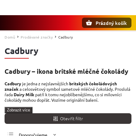
Prázdný košík
Hledat
Domů
Prodávané značky
Cadbury
/
/
Cadbury
Cadbury – ikona britské mléčné čokolády
Cadbury
je jedna z nejslavnějších
britských čokoládových
značek
a celosvětový symbol sametové mléčné čokolády. Proslulá
řada
Dairy Milk
patří k tomu nejoblíbenějšímu, co si milovníci
čokolády mohou dopřát. Vozíme originální balení.
Zobrazit více
Otevřít filtr
Doporučujeme