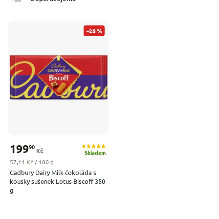
Nejlevnější
Nejdražší
–28 %
Nejprodávanější
Abecedně
199
90
Kč
Skladem
Měrná cena:
57,11 Kč / 100 g
Cadbury Dairy Milk čokoláda s
kousky sušenek Lotus Biscoff 350
g