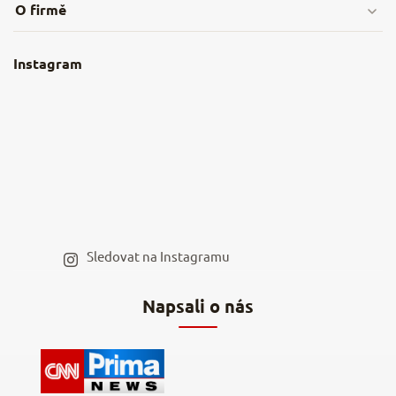
O firmě
Obchodní podmínky
O nás
Instagram
Nejčastější dotazy
Kamenná prodejna
Reklamace a vrácení
Kariéra v NěmeckýEshop.cz
Moje objednávka
Velkoobchod
Spolupráce s influencery
Blog a recepty
Staňte se naším výdejním místem
Sledovat na Instagramu
Hodnocení obchodu
Napsali o nás
Kontakty