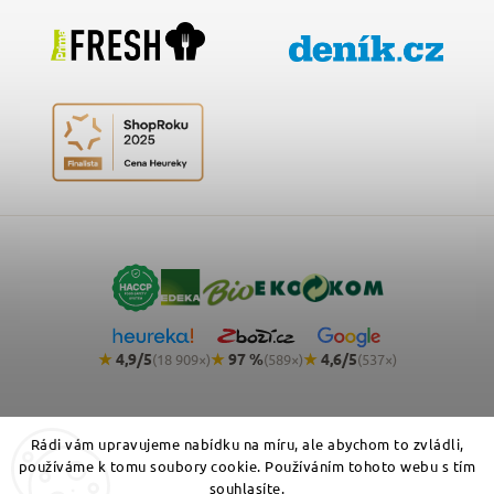
★
4,9/5
★
97 %
★
4,6/5
(18 909×)
(589×)
(537×)
Rádi vám upravujeme nabídku na míru, ale abychom to zvládli,
používáme k tomu soubory cookie. Používáním tohoto webu s tím
souhlasíte.