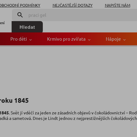
OBCHODNÍ PODMÍNKY
NEJČASTĚJŠÍ DOTAZY
NAPIŠTE NÁM
ení
Hledat
Pro děti
Krmivo pro zvířata
Nápoje
roku 1845
1845
. Svět jí vděčí za jeden ze zásadních objevů v čokoládovnictví – Ro
ladká a sametová. Dnes je Lindt jednou z nejprestižnějších čokoládovýc