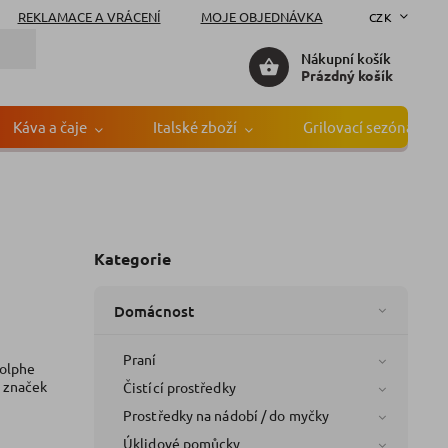
REKLAMACE A VRÁCENÍ
MOJE OBJEDNÁVKA
CZK
Nákupní košík
Prázdný košík
Káva a čaje
Italské zboží
Grilovací sezóna
Kategorie
Domácnost
Praní
dolphe
h značek
Čistící prostředky
Prostředky na nádobí / do myčky
Úklidové pomůcky