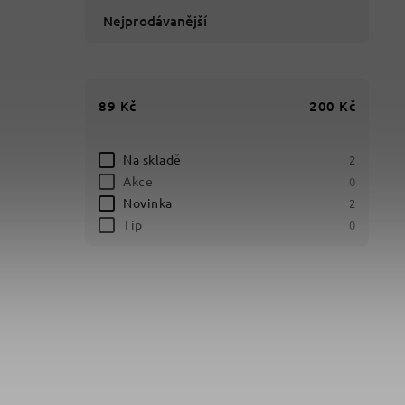
Nejprodávanější
89
Kč
200
Kč
Na skladě
2
Akce
0
Novinka
2
Tip
0