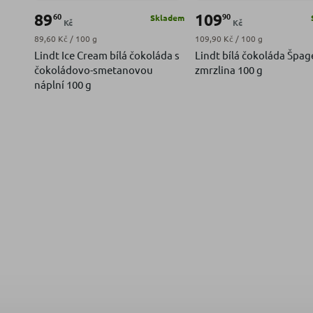
89
109
60
90
Skladem
Kč
Kč
Měrná cena:
Měrná cena:
89,60 Kč / 100 g
109,90 Kč / 100 g
Lindt Ice Cream bílá čokoláda s
Lindt bílá čokoláda Špa
čokoládovo-smetanovou
zmrzlina 100 g
náplní 100 g