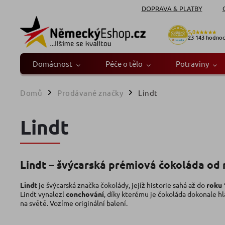
DOPRAVA & PLATBY
5,0
★★★★★
23 143
hodnoc
Domácnost
Péče o tělo
Potraviny
Domů
Prodávané značky
Lindt
/
/
Lindt
Lindt – švýcarská prémiová čokoláda od 
Lindt
je švýcarská značka čokolády, jejíž historie sahá až do
roku 
Lindt vynalezl
conchování
, díky kterému je čokoláda dokonale h
na světě. Vozíme originální balení.