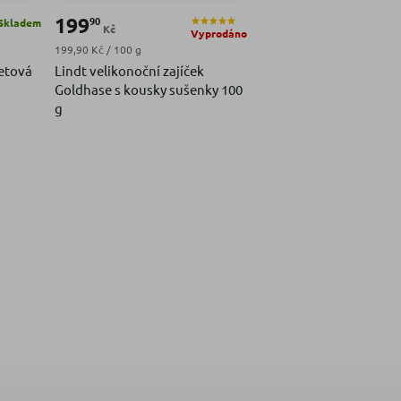
199
90
Skladem
Kč
Vyprodáno
Měrná cena:
199,90 Kč / 100 g
getová
Lindt velikonoční zajíček
Goldhase s kousky sušenky 100
g