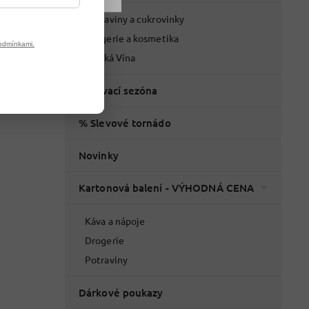
Potraviny a cukrovinky
Drogerie a kosmetika
odmínkami.
Italská Vína
Grilovací sezóna
% Slevové tornádo
Novinky
Kartonová balení - VÝHODNÁ CENA
Káva a nápoje
Drogerie
Potraviny
Dárkové poukazy