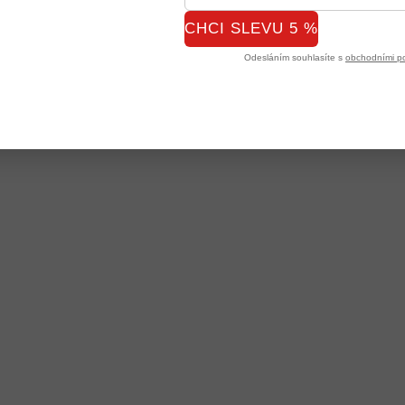
CHCI SLEVU 5 %
Odesláním souhlasíte s
obchodními p