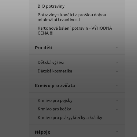
BIO potraviny
Potraviny s končící a prošlou dobou
minimální trvanlivosti
Kartonová balení potravin - VÝHODNÁ
CENA !!!
Pro děti
Dětská výživa
Dětská kosmetika
Krmivo pro zvířata
Krmivo pro pejsky
Krmivo pro kočky
Krmivo pro ptáky, křečky a králíky
Nápoje