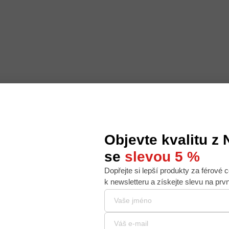
Objevte kvalitu z
se
slevou 5 %
Dopřejte si lepší produkty za férové c
 nabídku na míru, ale abychom to zvládli, používáme k
k newsletteru a získejte slevu na prv
. Používáním tohoto webu s tím souhlasíte.