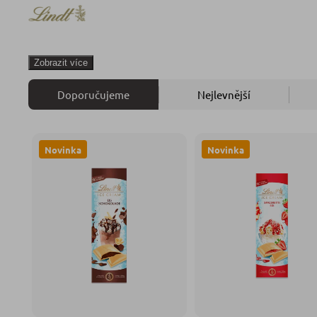
Zobrazit více
Doporučujeme
Nejlevnější
Novinka
Novinka