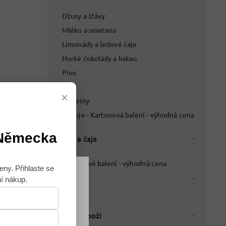
Džusy a šťávy
Mléko a smetana
Limonády a ledové čaje
Horké čokolády a kakao
Pivo
Víno
×
Lihoviny
Nápoje - Kartonová balení - výhodná cena
 Německa
Káva a čaje
Kartonové balení - výhodná cena
eny. Přihlaste se
Káva
ní nákup.
Souhlasím
Čaje
Italské zboží