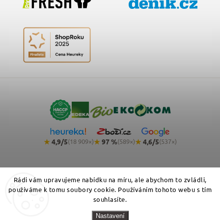
★
4,9/5
★
97 %
★
4,6/5
(18 909×)
(589×)
(537×)
Rádi vám upravujeme nabídku na míru, ale abychom to zvládli,
používáme k tomu soubory cookie. Používáním tohoto webu s tím
souhlasíte.
Copyright 2026
NemeckyEshop.cz - kvalitní německá drogerie,
Nastavení