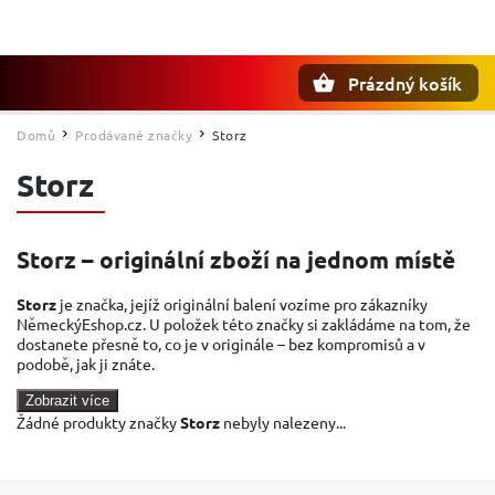
Prázdný košík
Hledat
Domů
Prodávané značky
Storz
/
/
Storz
Storz – originální zboží na jednom místě
Storz
je značka, jejíž originální balení vozíme pro zákazníky
NěmeckýEshop.cz. U položek této značky si zakládáme na tom, že
dostanete přesně to, co je v originále – bez kompromisů a v
podobě, jak ji znáte.
Zobrazit více
Žádné produkty značky
Storz
nebyly nalezeny...