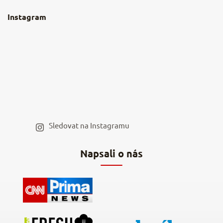
O nás
Instagram
Nejčastější dotazy
Kamenná prodejna
Reklamace a vrácení
Kariéra v NěmeckýEshop.cz
Moje objednávka
Velkoobchod
Spolupráce s influencery
Blog a recepty
Staňte se naším výdejním místem
Sledovat na Instagramu
Hodnocení obchodu
Napsali o nás
Kontakty