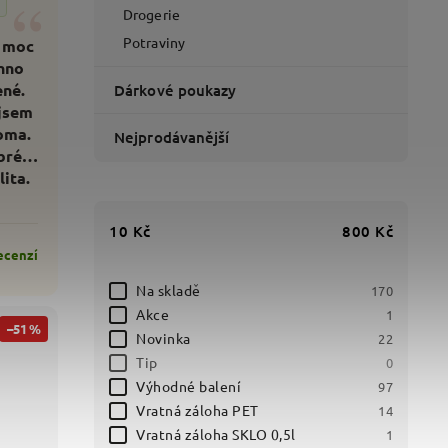
“
Drogerie
Potraviny
 moc
hno
ené.
Dárkové poukazy
jsem
oma.
Nejprodávanější
bré
lita.
10
Kč
800
Kč
ecenzí
Na skladě
170
Akce
1
–51 %
Novinka
22
Tip
0
Výhodné balení
97
Vratná záloha PET
14
Vratná záloha SKLO 0,5l
1