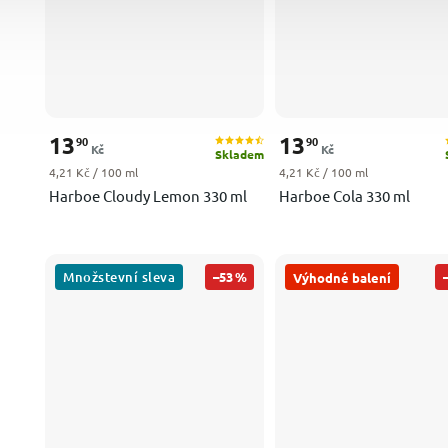
13
13
90
90
Kč
Kč
Skladem
Měrná cena:
Měrná cena:
4,21 Kč / 100 ml
4,21 Kč / 100 ml
Harboe Cloudy Lemon 330 ml
Harboe Cola 330 ml
Množstevní sleva
–53 %
Výhodné balení