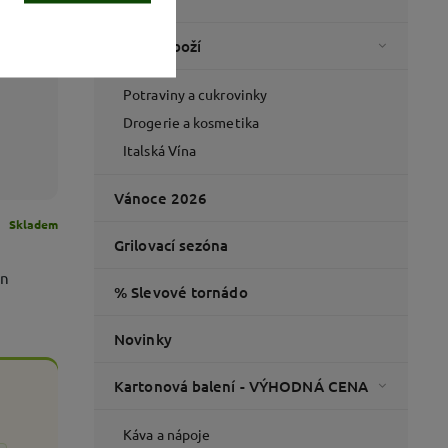
Italské zboží
Potraviny a cukrovinky
Drogerie a kosmetika
Italská Vína
Vánoce 2026
Skladem
Grilovací sezóna
on
% Slevové tornádo
Novinky
Kartonová balení - VÝHODNÁ CENA
Káva a nápoje