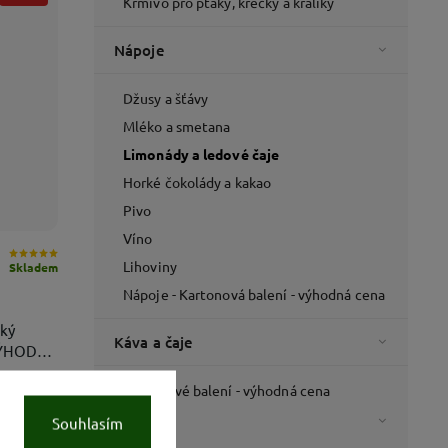
Krmivo pro ptáky, křečky a králíky
Nápoje
Džusy a šťávy
Mléko a smetana
Limonády a ledové čaje
Horké čokolády a kakao
Pivo
Víno
Lihoviny
Skladem
Nápoje - Kartonová balení - výhodná cena
řký
Káva a čaje
VÝHODNÉ
Kartonové balení - výhodná cena
–44 %
Káva
Souhlasím
Čaje