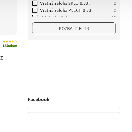
Vratná záloha SKLO 0,33l
2
Vratná záloha PLECH 0,33l
2
Originál z Itálie
55
XL
25
ROZBALIT FILTR
Nejziskovější
9
Skladem
EZ
Facebook