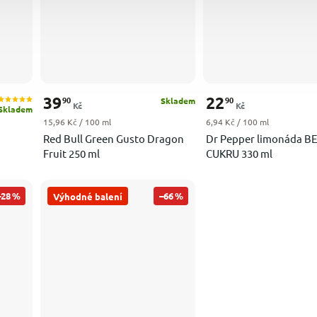
39
22
90
90
Skladem
Kč
Kč
Skladem
Měrná cena:
Měrná cena:
15,96 Kč / 100 ml
6,94 Kč / 100 ml
Red Bull Green Gusto Dragon
Dr Pepper limonáda B
Fruit 250 ml
CUKRU 330 ml
–28 %
–66 %
Výhodné balení