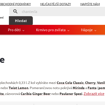
OBCHODNÍ PODMÍNKY
NEJČASTĚJŠÍ DOTAZY
NAPIŠTE NÁM
ení
Hledat
Pro děti
Krmivo pro zvířata
Nápoje
je
plechovkách 0,33 l. Z kol vybíráte mezi
Coca Cola
Classic
,
Cherry
,
Vanil
nebo
Twist Lemon
. Pomerančovou notu pokrývá
Mirinda
a
Fanta
(
pom
Zobrazit více
ite
, zázvorová
Caribia
Ginger Beer
nebo
Paulaner
Spezi
.