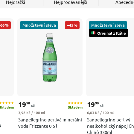
Nejdražší
Nejprodávanější
Abecedn
Množstevní sleva
Množstevní sleva
–66 %
–45 %
Originál z Itálie
19
19
90
90
Kč
Kč
Skladem
Skladem
Měrná cena:
Měrná cena:
3,98 Kč / 100 ml
6,03 Kč / 100 ml
Sanpellegrino perlivá minerální
Sanpellegrino perlivý
ý
voda Frizzante 0,5 l
nealkoholický nápoj C
Chinò 330ml