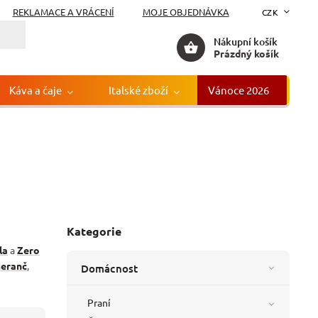
REKLAMACE A VRÁCENÍ
MOJE OBJEDNÁVKA
CZK
Nákupní košík
Prázdný košík
Káva a čaje
Italské zboží
Vánoce 2026
Gr
Kategorie
la
a
Zero
eranč
,
Domácnost
Praní