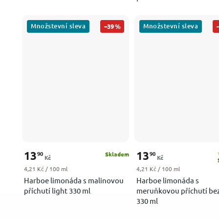
Množstevní sleva
Množstevní sleva
–39 %
13
13
90
90
Skladem
Kč
Kč
Měrná cena:
Měrná cena:
4,21 Kč / 100 ml
4,21 Kč / 100 ml
Harboe limonáda s malinovou
Harboe limonáda s
příchutí light 330 ml
meruňkovou příchutí be
330 ml