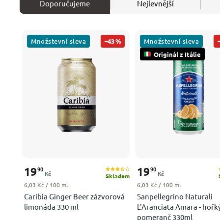
Doporučujeme
Nejlevnější
Množstevní sleva
Množstevní sleva
–43 %
Originál z Itálie
19
19
90
90
Kč
Kč
Skladem
Měrná cena:
Měrná cena:
6,03 Kč / 100 ml
6,03 Kč / 100 ml
Caribia Ginger Beer zázvorová
Sanpellegrino Naturali
limonáda 330 ml
L'Aranciata Amara - hořk
pomeranč 330ml