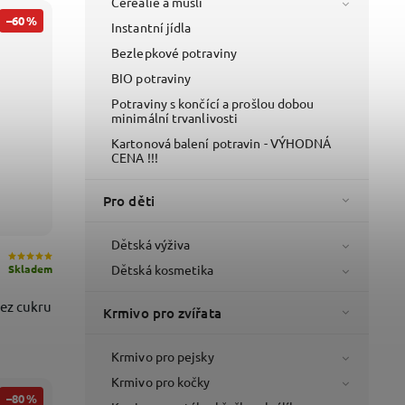
Cereálie a müsli
–60 %
Instantní jídla
Bezlepkové potraviny
BIO potraviny
Potraviny s končící a prošlou dobou
minimální trvanlivosti
Kartonová balení potravin - VÝHODNÁ
CENA !!!
Pro děti
Dětská výživa
Dětská kosmetika
Skladem
ez cukru
Krmivo pro zvířata
Krmivo pro pejsky
Krmivo pro kočky
–80 %