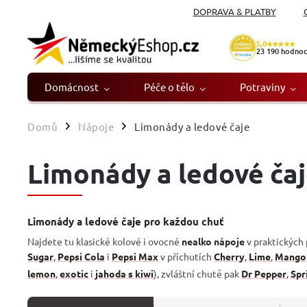
DOPRAVA & PLATBY
5,0
★★★★★
23 190
hodnoc
Domácnost
Péče o tělo
Potraviny
Domů
Nápoje
Limonády a ledové čaje
/
/
Limonády a ledové ča
Limonády a ledové čaje pro každou chuť
Najdete tu klasické kolové i ovocné
nealko nápoje
v praktických 
Sugar
,
Pepsi
Cola
i
Pepsi Max
v příchutích
Cherry
,
Lime
,
Mango
lemon
,
exotic
i
jahoda s kiwi
), zvláštní chutě pak
Dr Pepper
,
Spr