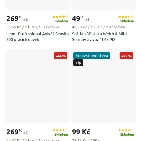
269
49
10
90
Kč
Kč
Skladem
Skladem
Měrná cena:
Měrná cena:
56,65 Kč / 1 l
· ≈ 1,35 Kč/dávka
49,90 Kč / 1 l
· ≈ 1,11 Kč/dávka
Lenor Professional Aviváž Sensitiv
Softlan 3D Ultra Weich & Mild
200 pracích dávek
Sensitiv aviváž 1l 45 PD
Množstevní sleva
–44 %
–55 %
Tip
269
99 Kč
10
Kč
Skladem
Skladem
Měrná cena:
Měrná cena:
53,82 Kč / 1 l
· ≈ 1,35 Kč/dávka
29,12 Kč / 100 g