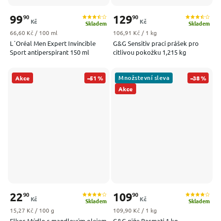
99
129
90
90
Kč
Kč
Skladem
Skladem
Měrná cena:
Měrná cena:
66,60 Kč / 100 ml
106,91 Kč / 1 kg
L´Oréal Men Expert Invincible
G&G Sensitiv prací prášek pro
Sport antiperspirant 150 ml
citlivou pokožku 1,215 kg
Množstevní sleva
Akce
–51 %
–38 %
Akce
22
109
90
90
Kč
Kč
Skladem
Skladem
Měrná cena:
Měrná cena:
15,27 Kč / 100 g
109,90 Kč / 1 kg
Elkos Mýdlo s mandlovým olejem
G&G rýže Basmati 1 kg