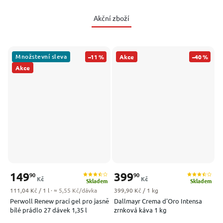
Akční zboží
Množstevní sleva
–11 %
Akce
–40 %
Akce
149
399
90
90
Kč
Kč
Skladem
Skladem
Měrná cena:
Měrná cena:
111,04 Kč / 1 l
· ≈ 5,55 Kč/dávka
399,90 Kč / 1 kg
Perwoll Renew prací gel pro jasně
Dallmayr Crema d'Oro Intensa
bílé prádlo 27 dávek 1,35 l
zrnková káva 1 kg