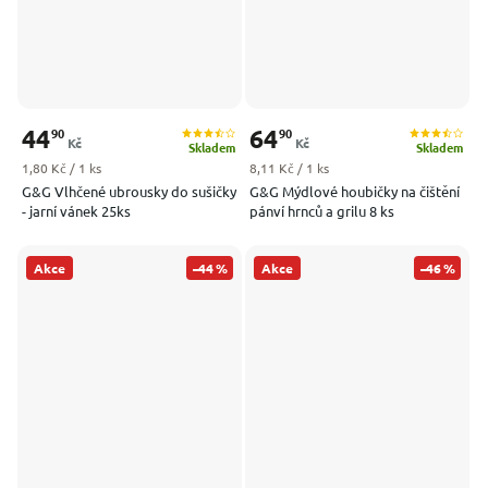
44
64
90
90
Kč
Kč
Skladem
Skladem
Měrná cena:
Měrná cena:
1,80 Kč / 1 ks
8,11 Kč / 1 ks
G&G Vlhčené ubrousky do sušičky
G&G Mýdlové houbičky na čištění
- jarní vánek 25ks
pánví hrnců a grilu 8 ks
Akce
–44 %
Akce
–46 %