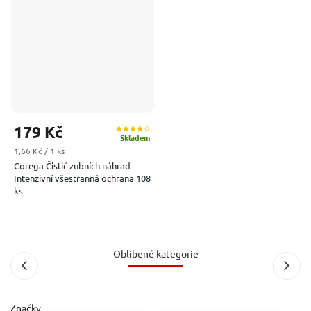
179 Kč
Skladem
Měrná cena:
1,66 Kč / 1 ks
Corega Čistič zubních náhrad
Intenzivní všestranná ochrana 108
ks
Oblíbené kategorie
Značky