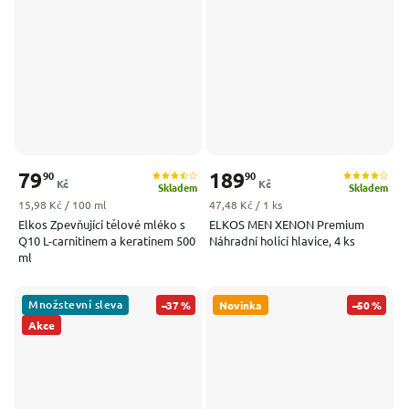
79
189
90
90
Kč
Kč
Skladem
Skladem
Měrná cena:
Měrná cena:
15,98 Kč / 100 ml
47,48 Kč / 1 ks
Elkos Zpevňující tělové mléko s
ELKOS MEN XENON Premium
Q10 L-carnitinem a keratinem 500
Náhradní holicí hlavice, 4 ks
ml
Množstevní sleva
–37 %
Novinka
–50 %
Akce