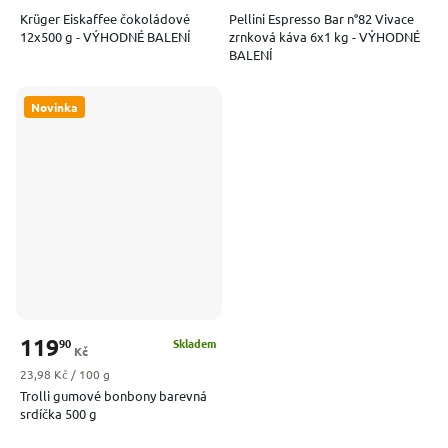
Krüger Eiskaffee čokoládové
Pellini Espresso Bar n°82 Vivace
12x500 g - VÝHODNÉ BALENÍ
zrnková káva 6x1 kg - VÝHODNÉ
BALENÍ
Novinka
119
90
Skladem
Kč
Měrná cena:
23,98 Kč / 100 g
Trolli gumové bonbony barevná
srdíčka 500 g