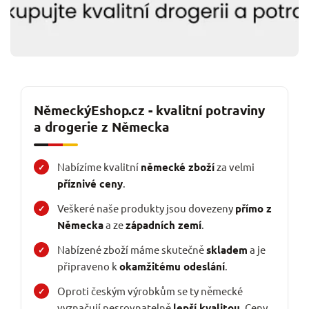
NěmeckýEshop.cz - kvalitní potraviny
a drogerie z Německa
Nabízíme kvalitní
německé zboží
za velmi
příznivé ceny
.
Veškeré naše produkty jsou dovezeny
přímo z
Německa
a ze
západních zemí
.
Nabízené zboží máme skutečně
skladem
a je
připraveno k
okamžitému odeslání
.
Oproti českým výrobkům se ty německé
vyznačují nesrovnatelně
lepší kvalitou
. Ceny