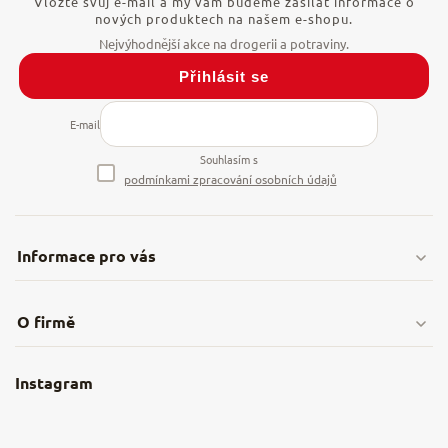
Vložte svůj e-mail a my vám budeme zasílat informace o
nových produktech na našem e-shopu.
Přihlásit se
E-mail
Souhlasím s
podmínkami zpracování osobních údajů
Informace pro vás
Doprava & platby
O firmě
Obchodní podmínky
O nás
Instagram
Nejčastější dotazy
Kamenná prodejna
Reklamace a vrácení