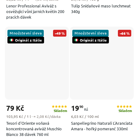
Lenor Professional Aviváž s
Tulip Snídaňové maso lunchmeat
osvěžující vůní jarních květin 200
340g
pracích dávek
Množstevní sleva
Množstevní sleva
–49 %
–66 %
Originál z Itálie
Originál z Itálie
79 Kč
19
90
Kč
Skladem
Skladem
Měrná cena:
Měrná cena:
103,95 Kč / 1 l
· ≈ 2,08 Kč/dávka
6,03 Kč / 100 ml
Tesori d'Oriente voňavá
Sanpellegrino Naturali L'Aranciata
koncentrovaná aviváž Muschio
Amara - hořký pomeranč 330ml
Bianco 38 dávek 760 ml