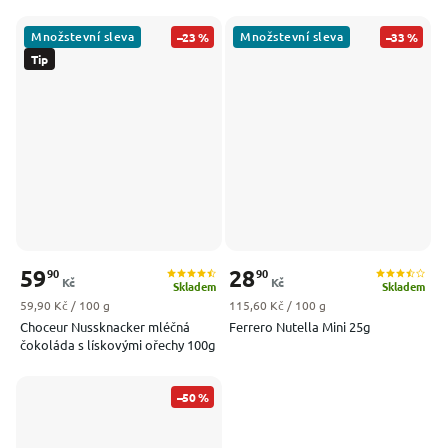
Množstevní sleva
Množstevní sleva
–23 %
–33 %
Tip
59
28
90
90
Kč
Kč
Skladem
Skladem
Měrná cena:
Měrná cena:
59,90 Kč / 100 g
115,60 Kč / 100 g
Choceur Nussknacker mléčná
Ferrero Nutella Mini 25g
čokoláda s lískovými ořechy 100g
–50 %