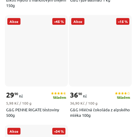
150g
Akce
–45 %
Akce
–15 %
29
36
90
90
Kč
Kč
Skladem
Skladem
Měrná cena:
Měrná cena:
5,98 Kč / 100 g
36,90 Kč / 100 g
G&G PENNE RIGATE těstoviny
G&G Mléčná čokoláda z alpského
500g
mléka 100g
Akce
–34 %