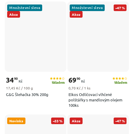
Množstevní sleva
Množstevní sleva
–47 %
Akce
Akce
34
69
90
90
Kč
Kč
Skladem
Skladem
Měrná cena:
Měrná cena:
17,45 Kč / 100 g
0,70 Kč / 1 ks
G&G Šlehačka 30% 200g
Elkos Odličovací vlhčené
polštářky s mandlovým olejem
100ks
Novinka
–33 %
Akce
–47 %