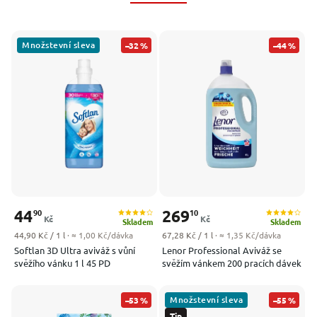
Množstevní sleva
–32 %
–44 %
44
269
90
10
Kč
Kč
Skladem
Skladem
Měrná cena:
Měrná cena:
44,90 Kč / 1 l
· ≈ 1,00 Kč/dávka
67,28 Kč / 1 l
· ≈ 1,35 Kč/dávka
Softlan 3D Ultra aviváž s vůní
Lenor Professional Aviváž se
svěžího vánku 1 l 45 PD
svěžím vánkem 200 pracích dávek
Množstevní sleva
–53 %
–55 %
Tip