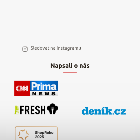
Kariéra v NěmeckýEshop.cz
Moje objednávka
Velkoobchod
Spolupráce s influencery
Blog a recepty
Staňte se naším výdejním místem
Sledovat na Instagramu
Hodnocení obchodu
Napsali o nás
Kontakty