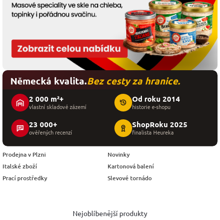
Německá kvalita.
Bez cesty za hranice.
2 000 m²+
Od roku 2014
vlastní skladové zázemí
historie e-shopu
23 000+
ShopRoku 2025
ověřených recenzí
finalista Heureka
Prodejna v Plzni
Novinky
Italské zboží
Kartonová balení
Prací prostředky
Slevové tornádo
Nejoblíbenější produkty