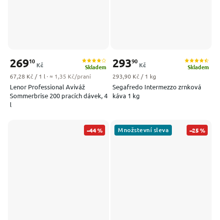
269
293
10
90
Kč
Kč
Skladem
Skladem
Měrná cena:
Měrná cena:
67,28 Kč / 1 l
· ≈ 1,35 Kč/praní
293,90 Kč / 1 kg
Lenor Professional Aviváž
Segafredo Intermezzo zrnková
Sommerbrise 200 pracích dávek, 4
káva 1 kg
l
Množstevní sleva
–44 %
–25 %