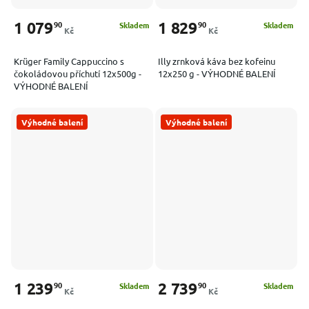
1 079
1 829
90
90
Skladem
Skladem
Kč
Kč
Krüger Family Cappuccino s
Illy zrnková káva bez kofeinu
čokoládovou příchutí 12x500g -
12x250 g - VÝHODNÉ BALENÍ
VÝHODNÉ BALENÍ
Výhodné balení
Výhodné balení
1 239
2 739
90
90
Skladem
Skladem
Kč
Kč