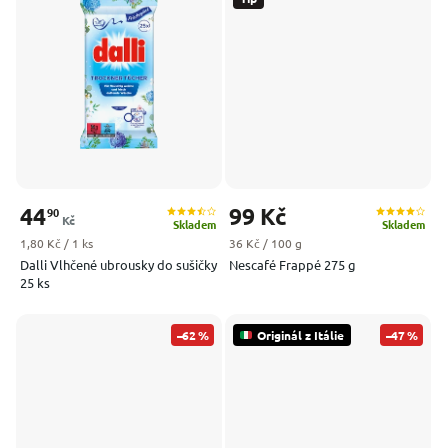
44
99 Kč
90
Kč
Skladem
Skladem
Měrná cena:
Měrná cena:
1,80 Kč / 1 ks
36 Kč / 100 g
Dalli Vlhčené ubrousky do sušičky
Nescafé Frappé 275 g
25 ks
–62 %
Originál z Itálie
–47 %