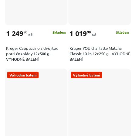
1 249
1 019
90
90
Skladem
Skladem
Kč
Kč
Krüger Cappuccino s dvojitou
Krüger YOU chai latte Matcha
porcí čokolády 12x500 g -
Classic 10 ks 12x250 g - VÝHODNÉ
VÝHODNÉ BALENÍ
BALENÍ
Výhodné balení
Výhodné balení