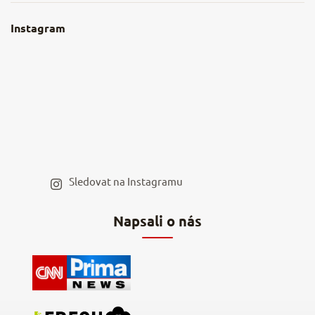
Obchodní podmínky
O nás
Instagram
Nejčastější dotazy
Kamenná prodejna
Reklamace a vrácení
Kariéra v NěmeckýEshop.cz
Moje objednávka
Velkoobchod
Spolupráce s influencery
Blog a recepty
Staňte se naším výdejním místem
Sledovat na Instagramu
Hodnocení obchodu
Napsali o nás
Kontakty