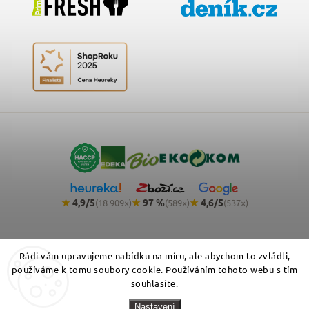
★
4,9/5
★
97 %
★
4,6/5
(18 909×)
(589×)
(537×)
Rádi vám upravujeme nabídku na míru, ale abychom to zvládli,
používáme k tomu soubory cookie. Používáním tohoto webu s tím
souhlasíte.
Copyright 2026
NemeckyEshop.cz - kvalitní německá drogerie,
Nastavení