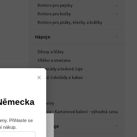
Krmivo pro pejsky
Krmivo pro kočky
Krmivo pro ptáky, křečky a králíky
Nápoje
Džusy a šťávy
Mléko a smetana
Limonády a ledové čaje
×
Horké čokolády a kakao
Pivo
Víno
 Německa
Lihoviny
Nápoje - Kartonová balení - výhodná cena
eny. Přihlaste se
Káva a čaje
ní nákup.
Souhlasím