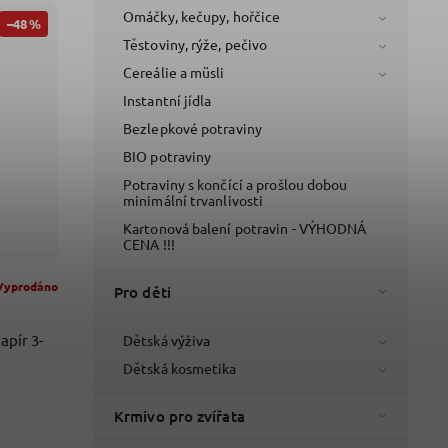
Omáčky, kečupy, hořčice
–48 %
Těstoviny, rýže, pečivo
Cereálie a müsli
Instantní jídla
Bezlepkové potraviny
BIO potraviny
Potraviny s končící a prošlou dobou
minimální trvanlivosti
Kartonová balení potravin - VÝHODNÁ
CENA !!!
Vyprodáno
Pro děti
Dětská výživa
Dětská kosmetika
Krmivo pro zvířata