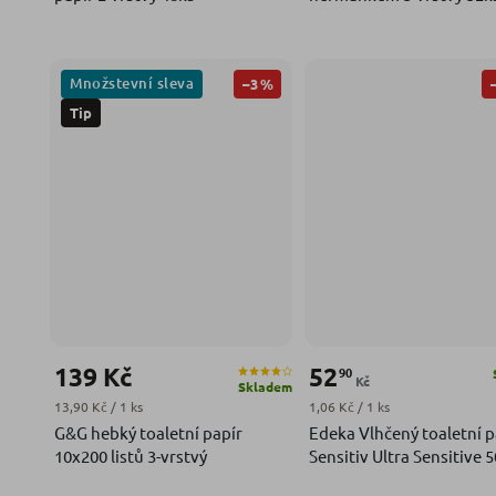
Množstevní sleva
–3 %
Tip
139 Kč
52
90
Kč
Skladem
Měrná cena:
Měrná cena:
13,90 Kč / 1 ks
1,06 Kč / 1 ks
G&G hebký toaletní papír
Edeka Vlhčený toaletní p
10x200 listů 3-vrstvý
Sensitiv Ultra Sensitive 5