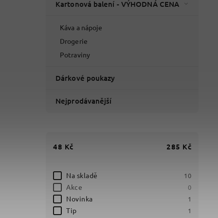
Kartonová balení - VÝHODNÁ CENA
Káva a nápoje
Drogerie
Potraviny
Dárkové poukazy
Nejprodávanější
48
Kč
285
Kč
Na skladě
10
Akce
0
Novinka
1
Tip
1