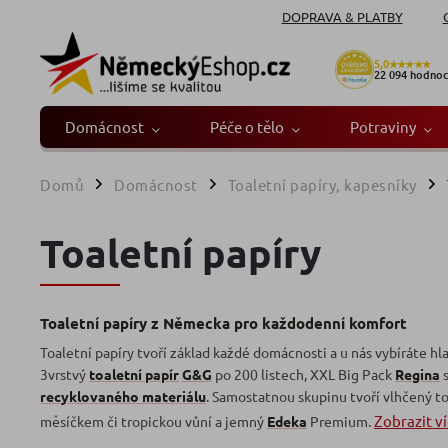
DOPRAVA & PLATBY
5,0
★★★★★
22 094
hodnoc
Domácnost
Péče o tělo
Potraviny
Domů
Domácnost
Toaletní papíry, kapesníky
/
/
/
Toaletní papíry
Toaletní papíry z Německa pro každodenní komfort
Toaletní papíry tvoří základ každé domácnosti a u nás vybíráte h
3vrstvý
toaletní papír
G&G
po 200 listech, XXL Big Pack
Regina
s
recyklovaného materiálu
. Samostatnou skupinu tvoří vlhčený to
Zobrazit v
měsíčkem či tropickou vůní a jemný
Edeka
Premium.