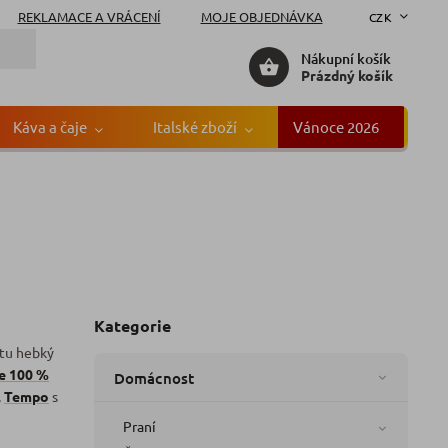
REKLAMACE A VRÁCENÍ
MOJE OBJEDNÁVKA
CZK
Nákupní košík
Prázdný košík
Káva a čaje
Italské zboží
Vánoce 2026
Gr
Kategorie
 tu hebký
e 100 %
Domácnost
,
Tempo
s
Praní