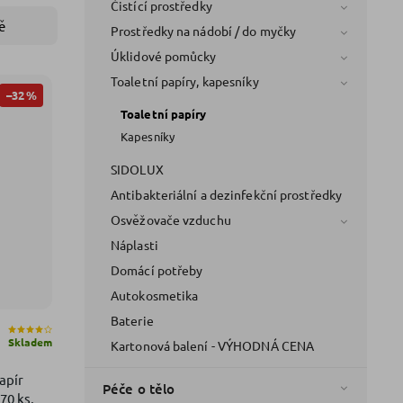
Čistící prostředky
ě
Prostředky na nádobí / do myčky
Úklidové pomůcky
Toaletní papíry, kapesníky
–32 %
Toaletní papíry
Kapesníky
SIDOLUX
Antibakteriální a dezinfekční prostředky
Osvěžovače vzduchu
Náplasti
Domácí potřeby
Autokosmetika
Baterie
Skladem
Kartonová balení - VÝHODNÁ CENA
apír
Péče o tělo
 70 ks,