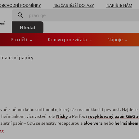
OBCHODNÍ PODMÍNKY
NEJČASTĚJŠÍ DOTAZY
NAPIŠTE NÁM
ení
Hledat
Pro děti
Krmivo pro zvířata
Nápoje
Toaletní papíry
lavně z německého sortimentu, který sází na měkkost i pevnost. Najdete
 heřmánkem, vícevrstvé role
Nicky
a Perfex i
recyklovaný papír G&G z
aletní papír – G&G se sensitiv recepturou a
aloe vera
nebo
heřmánkem
íce