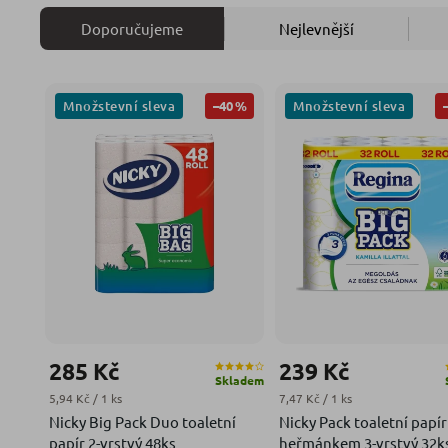
Doporučujeme
Nejlevnější
Množstevní sleva
Množstevní sleva
–40 %
285 Kč
239 Kč
Skladem
Měrná cena:
Měrná cena:
5,94 Kč / 1 ks
7,47 Kč / 1 ks
Nicky Big Pack Duo toaletní
Nicky Pack toaletní papír
papír 2-vrstvý 48ks
heřmánkem 3-vrstvý 32k