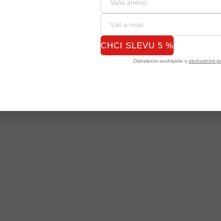
CHCI SLEVU 5 %
Odesláním souhlasíte s
obchodními p