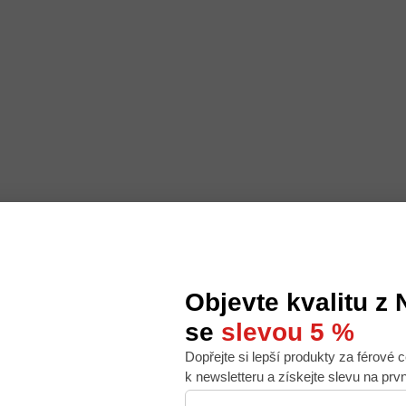
Objevte kvalitu z
se
slevou 5 %
Dopřejte si lepší produkty za férové c
 nabídku na míru, ale abychom to zvládli, používáme k
k newsletteru a získejte slevu na prv
. Používáním tohoto webu s tím souhlasíte.