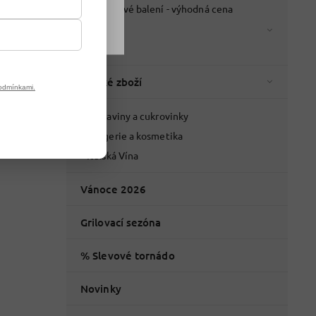
Kartonové balení - výhodná cena
Káva
Čaje
Italské zboží
odmínkami.
Potraviny a cukrovinky
Drogerie a kosmetika
Italská Vína
Vánoce 2026
Grilovací sezóna
% Slevové tornádo
Novinky