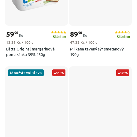
59
89
90
90
Kč
Kč
Skladem
Skladem
Měrná cena:
Měrná cena:
13,31 Kč / 100 g
47,32 Kč / 100 g
Lätta Original margarínová
Milkana tavený sýr smetanový
pomazánka 39% 450g
190g
Množstevní sleva
–51 %
–37 %