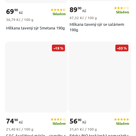
89
90
69
90
Kč
Skladem
Kč
Skladem
Měrná cena:
47,32 Kč / 100 g
Měrná cena:
36,79 Kč / 100 g
Milkana tavený sýr se salámem
Milkana tavený sýr Smetana 190g
190g
–15 %
–33 %
74
56
90
90
Kč
Kč
Skladem
Skladem
Měrná cena:
Měrná cena:
21,40 Kč / 100 g
31,61 Kč / 100 g
G&G Arašídové máslo – crunchy, s
Edeka BIO toskánská pomazánka