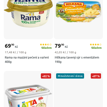
Nejprodávanější
Abecedně
69
79
90
90
Kč
Kč
Skladem
Skladem
Měrná cena:
Měrná cena:
17,48 Kč / 100 g
42,05 Kč / 100 g
Rama na mazání pečení a vaření
Milkana tavený sýr s ementálem
400g
190g
Množstevní sleva
–32 %
–37 %