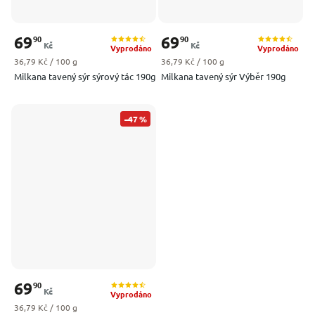
69
69
90
90
Kč
Kč
Vyprodáno
Vyprodáno
Měrná cena:
Měrná cena:
36,79 Kč / 100 g
36,79 Kč / 100 g
Milkana tavený sýr sýrový tác 190g
Milkana tavený sýr Výběr 190g
–47 %
69
90
Kč
Vyprodáno
Měrná cena:
36,79 Kč / 100 g