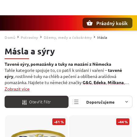
Prázdný košík
Hledat
Domů
Potraviny
Džemy, medy a čokokrémy
Másla
/
/
/
Másla a sýry
Tavené sýry, pomazánky a tuky na mazání z Německa
Tahle kategorie spojuje to, co patří k snídani i vaření –
tavené
sýry
, rostlinné tuky na chléb a pečení a oblíbená arašídová
pomazánka. Najdete tu německé značky
G&G
,
Edeka
,
Milkana
,
Rama
i
Lätta
. Ke snídani se hodí i další dobroty z kategorií
Džemy,
Zobrazit více
medy a čokokrémy
a čerstvé
Mléko a smetana
.
Otevřít filtr
Doporučujeme
Nejlevnější
–51 %
–44 %
Nejdražší