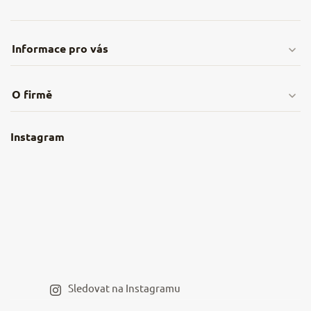
Informace pro vás
Doprava & platby
O firmě
Obchodní podmínky
O nás
Instagram
Nejčastější dotazy
Kamenná prodejna
Reklamace a vrácení
Kariéra v NěmeckýEshop.cz
Moje objednávka
Velkoobchod
Spolupráce s influencery
Blog a recepty
Staňte se naším výdejním místem
Sledovat na Instagramu
Hodnocení obchodu