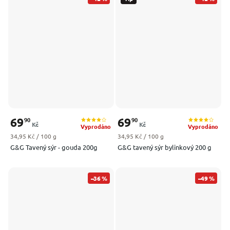
69
69
90
90
Kč
Kč
Vyprodáno
Vyprodáno
Měrná cena:
Měrná cena:
34,95 Kč / 100 g
34,95 Kč / 100 g
G&G Tavený sýr - gouda 200g
G&G tavený sýr bylinkový 200 g
–36 %
–49 %