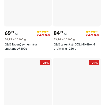
69
84
90
90
Kč
Kč
Vyprodáno
Vyprodáno
Měrná cena:
Měrná cena:
34,95 Kč / 100 g
33,96 Kč / 100 g
G&G Tavený sýr jemný a
G&G tavený sýr XXL Mix-Box 4
smetanový 200g
druhy 8 ks, 250 g
–58 %
–51 %