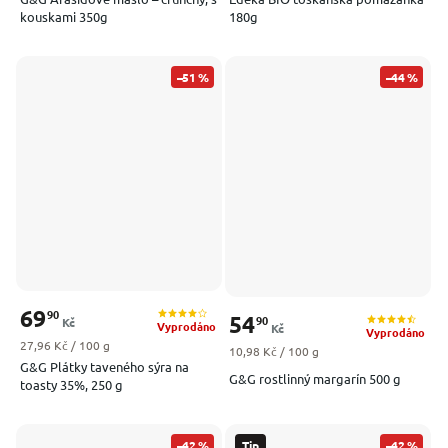
kouskami 350g
180g
–51 %
–44 %
69
90
54
90
Kč
Vyprodáno
Kč
Vyprodáno
Měrná cena:
27,96 Kč / 100 g
Měrná cena:
10,98 Kč / 100 g
G&G Plátky taveného sýra na
G&G rostlinný margarín 500 g
toasty 35%, 250 g
–42 %
Tip
–42 %