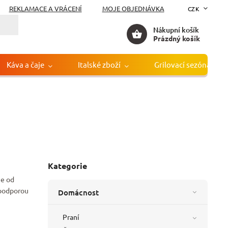
REKLAMACE A VRÁCENÍ
MOJE OBJEDNÁVKA
CZK
Nákupní košík
Prázdný košík
Káva a čaje
Italské zboží
Grilovací sezóna
Kategorie
je od
 podporou
Domácnost
Praní