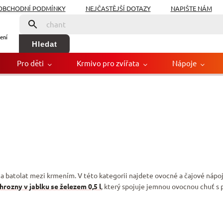
OBCHODNÍ PODMÍNKY
NEJČASTĚJŠÍ DOTAZY
NAPIŠTE NÁM
ení
Hledat
Pro děti
Krmivo pro zvířata
Nápoje
a batolat mezi krmením. V této kategorii najdete ovocné a čajové nápo
rozny v jablku se železem 0,5 l
, který spojuje jemnou ovocnou chuť s