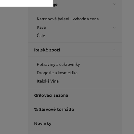
Káva a čaje
Kartonové balení - výhodná cena
Káva
Čaje
Italské zboží
Potraviny a cukrovinky
Drogerie a kosmetika
Italská Vína
Grilovací sezóna
% Slevové tornádo
Novinky