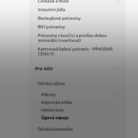
Cereálie a müsli
Instantní jídla
Bezlepkové potraviny
BIO potraviny
Potraviny s končící a prošlou dobou
minimální trvanlivosti
Kartonová balení potravin - VÝHODNÁ
CENA !!!
Pro děti
Dětská výživa
Příkrmy
Kojenecká mléka
Mléčné kaše
Čajové nápoje
Dětská kosmetika