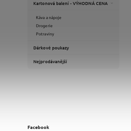
Kartonová balení - VÝHODNÁ CENA
Káva a nápoje
Drogerie
Potraviny
Dárkové poukazy
Nejprodávanější
Facebook