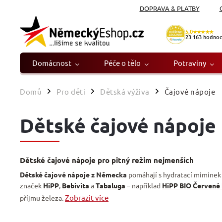
DOPRAVA & PLATBY
5,0
★★★★★
23 163
hodnoc
Domácnost
Péče o tělo
Potraviny
Domů
Pro děti
Dětská výživa
Čajové nápoje
/
/
/
Dětské čajové nápoje
Dětské čajové nápoje pro pitný režim nejmenších
Dětské čajové nápoje z Německa
pomáhají s hydratací miminek 
značek
HiPP
,
Bebivita
a
Tabaluga
– například
HiPP BIO Červené h
Zobrazit více
příjmu železa.