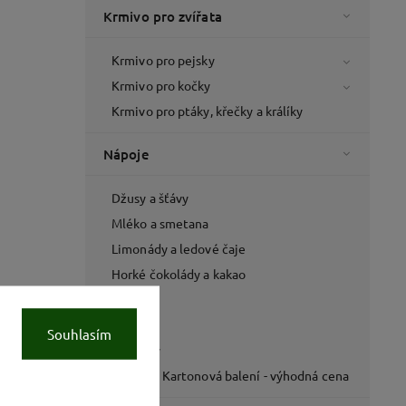
Krmivo pro zvířata
Krmivo pro pejsky
Krmivo pro kočky
Krmivo pro ptáky, křečky a králíky
Nápoje
Džusy a šťávy
Mléko a smetana
Limonády a ledové čaje
Horké čokolády a kakao
Pivo
Víno
Souhlasím
Lihoviny
Nápoje - Kartonová balení - výhodná cena