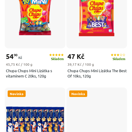
Nejprodávanější
Abecedně
54
47 Kč
90
Kč
Skladem
Skladem
Měrná cena:
Měrná cena:
45,75 Kč / 100 g
39,17 Kč / 100 g
Chupa Chups Mini Lízátka s
Chupa Chups Mini Lízátka The Best
vitamínem C 20ks, 120g
Of 10ks, 120g
Novinka
Novinka