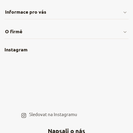
Informace pro vás
Doprava & platby
O firmě
Obchodní podmínky
O nás
Instagram
Nejčastější dotazy
Kamenná prodejna
Reklamace a vrácení
Kariéra v NěmeckýEshop.cz
Moje objednávka
Velkoobchod
Spolupráce s influencery
Blog a recepty
Staňte se naším výdejním místem
Sledovat na Instagramu
Hodnocení obchodu
Napsali o nás
Kontakty