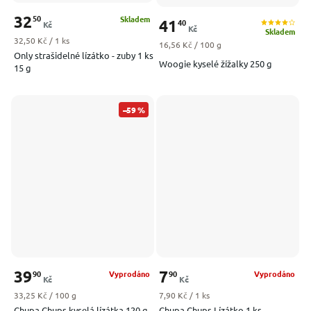
32
50
Skladem
41
40
Kč
Kč
Skladem
Měrná cena:
32,50 Kč / 1 ks
Měrná cena:
16,56 Kč / 100 g
Only strašidelné lízátko - zuby 1 ks
Woogie kyselé žížalky 250 g
15 g
–59 %
39
7
90
90
Vyprodáno
Vyprodáno
Kč
Kč
Měrná cena:
Měrná cena:
33,25 Kč / 100 g
7,90 Kč / 1 ks
Chupa Chups kyselá lízátka 120 g
Chupa Chups Lízátko 1 ks