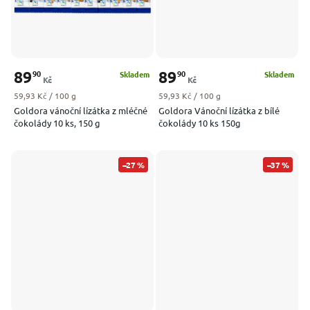
89
89
90
90
Skladem
Skladem
Kč
Kč
Měrná cena:
Měrná cena:
59,93 Kč / 100 g
59,93 Kč / 100 g
Goldora vánoční lízátka z mléčné
Goldora Vánoční lízátka z bílé
čokolády 10 ks, 150 g
čokolády 10 ks 150g
–27 %
–37 %