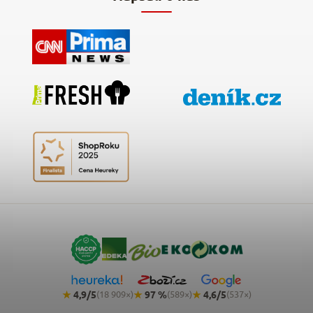
★
4,9/5
★
97 %
★
4,6/5
(18 909×)
(589×)
(537×)