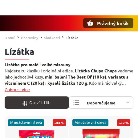
Prázdný košík
Hledat
Domů
Potraviny
Sladkosti
Lízátka
/
/
/
Lízátka
Lízátka pro malé i velké mlsouny
Najdete tu klasiku i originální edice.
Lízátka
Chupa Chups
vedeme
jako jednotlivé kusy,
mini balení The Best Of (10 ks)
,
variantu s
vitaminem C (20 ks)
i
kyselá lízátka 120 g
. Kdo má rád velký
formát, sáhne po
MEGA Chup (180 g)
nebo lízátku
Paw Patrol
Zobrazit více
(120 g). K lízátkům přidáváme i oblíbené želé
Woogie
–
kyselé
žížalky
a
ovocné medvídky (250 g)
.
Otevřít filtr
Doporučujeme
Nejlevnější
Množstevní sleva
Množstevní sleva
–44 %
–52 %
Nejdražší