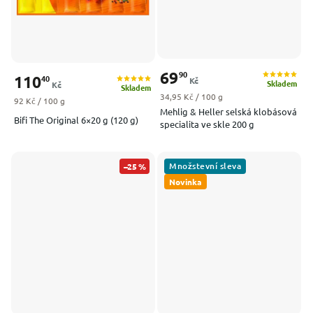
69
90
110
40
Kč
Skladem
Kč
Skladem
Měrná cena:
34,95 Kč / 100 g
Měrná cena:
92 Kč / 100 g
Mehlig & Heller selská klobásová
Bifi The Original 6×20 g (120 g)
specialita ve skle 200 g
Množstevní sleva
–25 %
Novinka