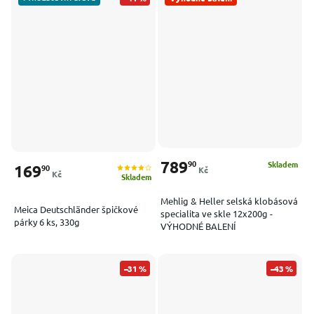
789
90
Skladem
169
90
Kč
Kč
Skladem
Mehlig & Heller selská klobásová
Meica Deutschländer špičkové
specialita ve skle 12x200g -
párky 6 ks, 330g
VÝHODNÉ BALENÍ
–31 %
–43 %