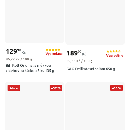
129
90
189
90
Kč
Vyprodáno
Kč
Vyprodáno
Měrná cena:
96,22 Kč / 100 g
Měrná cena:
29,22 Kč / 100 g
Bifi Roll Original s měkkou
G&G Delikatesní salám 650 g
chlebovou kůrkou 3 ks 135 g
Akce
–37 %
–38 %