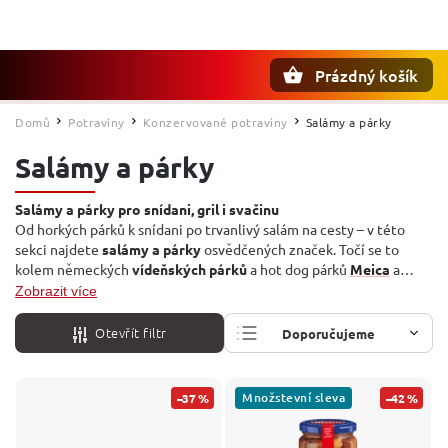
Prázdný košík
Hledat
Domů
Potraviny
Konzervované potraviny
Salámy a párky
/
/
/
Salámy a párky
Salámy a párky pro snídani, gril i svačinu
Od horkých párků k snídani po trvanlivý salám na cesty – v této
sekci najdete
salámy a párky
osvědčených značek. Točí se to
kolem německých
vídeňských párků
a hot dog párků
Meica
a
G&G
, maďarského uherského salámu
Pick
,
Kometa
a
Hungaria
,
Zobrazit více
klasiky
Bi-Fi
i mnichovské bílé klobásy
Zimmermann
. Mlsání mezi
jídly zařídí salámové tyčinky
Aoste
a G&G, jiskru přidá španělské
Otevřít filtr
Doporučujeme
chorizo a fuet
Tesoros del Sur
.
Nejlevnější
Množstevní sleva
–37 %
–42 %
Nejdražší