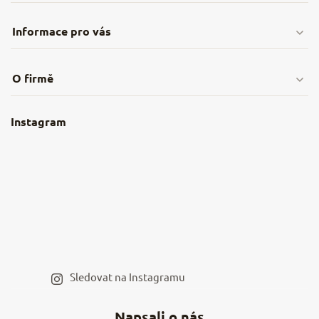
Informace pro vás
Doprava & platby
O firmě
Obchodní podmínky
O nás
Instagram
Nejčastější dotazy
Kamenná prodejna
Reklamace a vrácení
Kariéra v NěmeckýEshop.cz
Moje objednávka
Velkoobchod
Spolupráce s influencery
Blog a recepty
Staňte se naším výdejním místem
Sledovat na Instagramu
Hodnocení obchodu
Napsali o nás
Kontakty