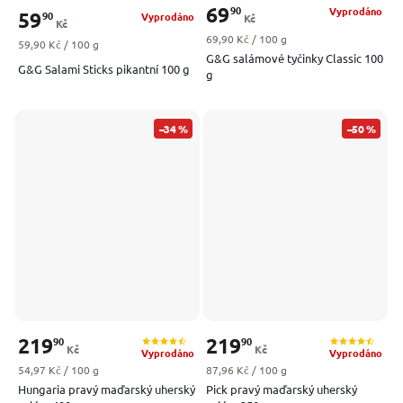
69
90
Vyprodáno
59
90
Vyprodáno
Kč
Kč
Měrná cena:
69,90 Kč / 100 g
Měrná cena:
59,90 Kč / 100 g
G&G salámové tyčinky Classic 100
G&G Salami Sticks pikantní 100 g
g
–34 %
–50 %
219
219
90
90
Kč
Kč
Vyprodáno
Vyprodáno
Měrná cena:
Měrná cena:
54,97 Kč / 100 g
87,96 Kč / 100 g
Hungaria pravý maďarský uherský
Pick pravý maďarský uherský