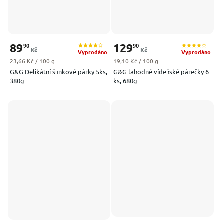
89
129
90
90
Kč
Kč
Vyprodáno
Vyprodáno
Měrná cena:
Měrná cena:
23,66 Kč / 100 g
19,10 Kč / 100 g
G&G Delikátní šunkové párky 5ks,
G&G lahodné vídeňské párečky 6
380g
ks, 680g