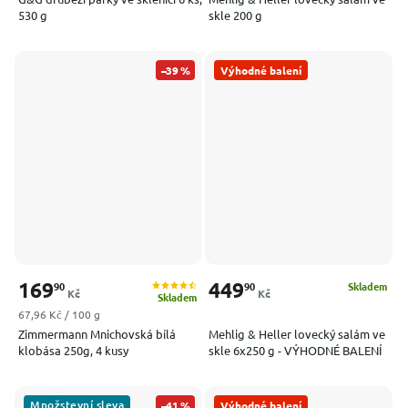
530 g
skle 200 g
–39 %
Výhodné balení
169
449
90
90
Skladem
Kč
Kč
Skladem
Měrná cena:
67,96 Kč / 100 g
Zimmermann Mnichovská bílá
Mehlig & Heller lovecký salám ve
klobása 250g, 4 kusy
skle 6x250 g - VÝHODNÉ BALENÍ
Množstevní sleva
–41 %
Výhodné balení