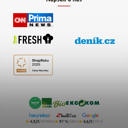
★
4,9/5
★
97 %
★
4,6/5
(18 909×)
(589×)
(537×)