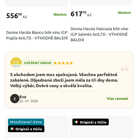
617
10
Skladem
556
60
Skladem
Kč
Kč
Donna Marzia Malvasia bílé víno
Donna Marzia Bianco bílé víno IGP
IGP Salento 6x0,75l - VÝHODNÉ
Puglia 6x0,75l - VÝHODNÉ BALENÍ
BALENÍ
“
★★★★★
OVĚŘENÝ NÁKUP
S obchodem jsem moc spokojená. Všechno perfektně
zabalené. Objednané zboží jsem měla za tři dny doma.
Velký výběr, Dobré ceny a skvělá kvalita.
Eva
Více recenzí
E
22. 01. 2026
Množstevní sleva
Originál z Itálie
Originál z Itálie