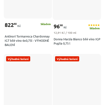
822
80
Skladem
96
80
Kč
Kč
Skladem
Měrná cena:
12,91 Kč / 100 ml
Antinori Tormaresca Chardonnay
Donna Marzia Bianco bílé víno IGP
IGT bílé víno 6x0,75l - VÝHODNÉ
Puglia 0,75 l
BALENÍ
Výhodné balení
Výhodné balení