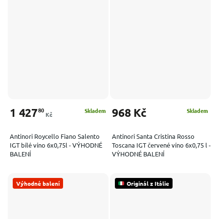
1 427
968 Kč
80
Skladem
Skladem
Kč
Antinori Roycello Fiano Salento
Antinori Santa Cristina Rosso
IGT bílé víno 6x0,75l - VÝHODNÉ
Toscana IGT červené víno 6x0,75 l -
BALENÍ
VÝHODNÉ BALENÍ
Výhodné balení
Originál z Itálie