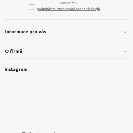
Souhlasím s
podmínkami zpracování osobních údajů
Informace pro vás
Doprava & platby
O firmě
Obchodní podmínky
O nás
Instagram
Nejčastější dotazy
Kamenná prodejna
Reklamace a vrácení
Kariéra v NěmeckýEshop.cz
Moje objednávka
Velkoobchod
Spolupráce s influencery
Blog a recepty
Staňte se naším výdejním místem