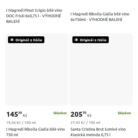
I Magredi Pinot Grigio bílé víno
I Magredi Ribolla Gialla bílé víno
DOC Friuli 6x0,75 l - VÝHODNÉ
6x750ml - VÝHODNÉ BALENÍ
BALENÍ
Originál z Itálie
Originál z Itálie
145
205
20
70
Skladem
Skladem
Kč
Kč
Měrná cena:
Měrná cena:
19,36 Kč / 100 ml
27,43 Kč / 100 ml
I Magredi Ribolla Gialla bílé víno
Santa Cristina Brut šumivé víno
750 ml
klasická metoda 0,75 l