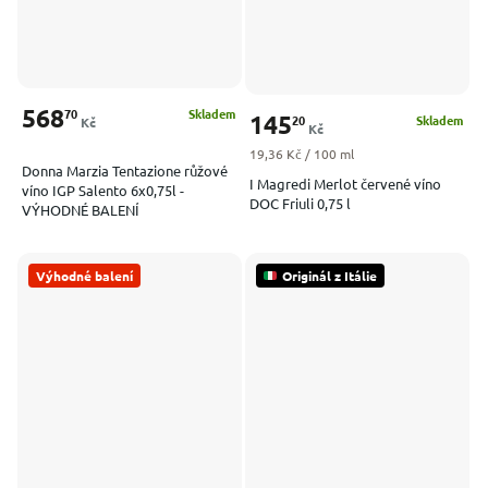
568
70
Skladem
145
20
Skladem
Kč
Kč
Měrná cena:
19,36 Kč / 100 ml
Donna Marzia Tentazione růžové
I Magredi Merlot červené víno
víno IGP Salento 6x0,75l -
DOC Friuli 0,75 l
VÝHODNÉ BALENÍ
Výhodné balení
Originál z Itálie