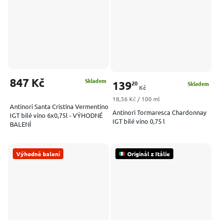
847 Kč
Skladem
139
20
Skladem
Kč
Měrná cena:
18,56 Kč / 100 ml
Antinori Santa Cristina Vermentino
Antinori Tormaresca Chardonnay
IGT bílé víno 6x0,75l - VÝHODNÉ
IGT bílé víno 0,75 l
BALENÍ
Výhodné balení
Originál z Itálie