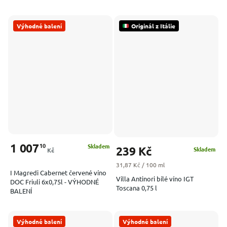
Výhodné balení
Originál z Itálie
1 007
10
Skladem
239 Kč
Skladem
Kč
Měrná cena:
31,87 Kč / 100 ml
I Magredi Cabernet červené víno
Villa Antinori bílé víno IGT
DOC Friuli 6x0,75l - VÝHODNÉ
Toscana 0,75 l
BALENÍ
Výhodné balení
Výhodné balení