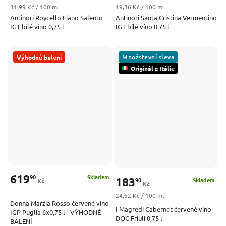
Měrná cena:
Měrná cena:
31,99 Kč / 100 ml
19,36 Kč / 100 ml
Antinori Roycello Fiano Salento
Antinori Santa Cristina Vermentino
IGT bílé víno 0,75 l
IGT bílé víno 0,75 l
Množstevní sleva
Výhodné balení
Originál z Itálie
619
90
Skladem
183
90
Skladem
Kč
Kč
Měrná cena:
24,52 Kč / 100 ml
Donna Marzia Rosso červené víno
I Magredi Cabernet červené víno
IGP Puglia 6x0,75 l - VÝHODNÉ
DOC Friuli 0,75 l
BALENÍ