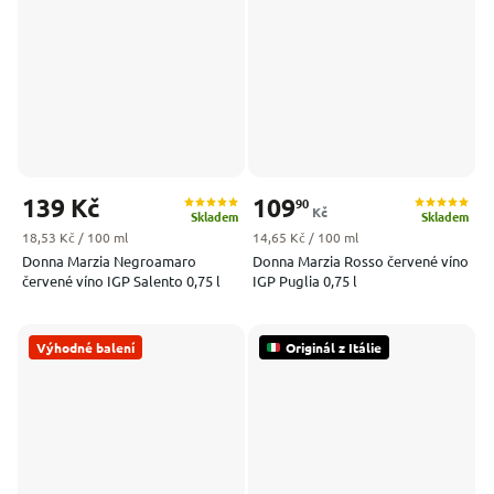
139 Kč
109
90
Kč
Skladem
Skladem
Měrná cena:
Měrná cena:
18,53 Kč / 100 ml
14,65 Kč / 100 ml
Donna Marzia Negroamaro
Donna Marzia Rosso červené víno
červené víno IGP Salento 0,75 l
IGP Puglia 0,75 l
Výhodné balení
Originál z Itálie