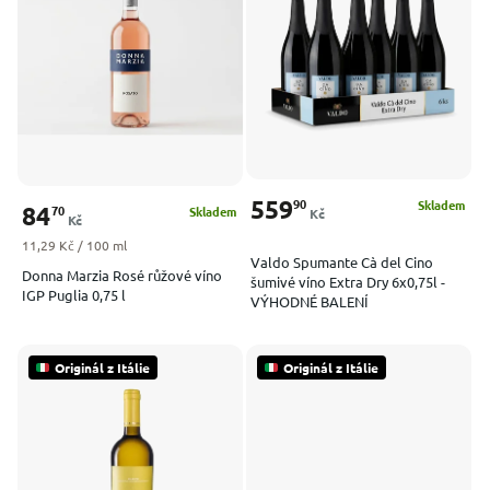
Nejprodávanější
Abecedně
559
90
Skladem
84
70
Skladem
Kč
Kč
Měrná cena:
11,29 Kč / 100 ml
Valdo Spumante Cà del Cino
Donna Marzia Rosé růžové víno
šumivé víno Extra Dry 6x0,75l -
IGP Puglia 0,75 l
VÝHODNÉ BALENÍ
Originál z Itálie
Originál z Itálie