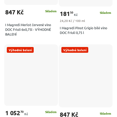
847 Kč
Skladem
181
50
Skladem
Kč
Měrná cena:
24,20 Kč / 100 ml
I Magredi Merlot červené víno
I Magredi Pinot Grigio bílé víno
DOC Friuli 6x0,75l - VÝHODNÉ
DOC Friuli 0,75 l
BALENÍ
Výhodné balení
Výhodné balení
1 052
70
Skladem
847 Kč
Skladem
Kč