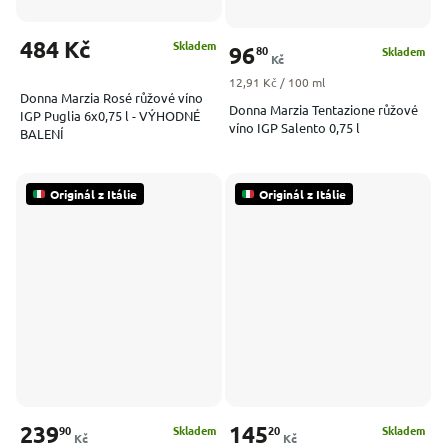
484 Kč
Skladem
96
80
Skladem
Kč
Měrná cena:
12,91 Kč / 100 ml
Donna Marzia Rosé růžové víno
Donna Marzia Tentazione růžové
IGP Puglia 6x0,75 l - VÝHODNÉ
víno IGP Salento 0,75 l
BALENÍ
Originál z Itálie
Originál z Itálie
239
145
90
20
Skladem
Skladem
Kč
Kč