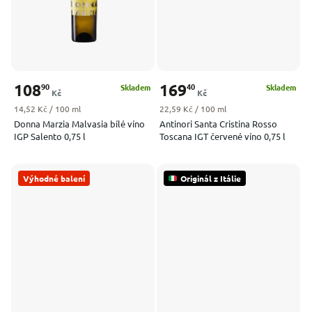
108
169
90
40
Skladem
Skladem
Kč
Kč
Měrná cena:
Měrná cena:
14,52 Kč / 100 ml
22,59 Kč / 100 ml
Donna Marzia Malvasia bílé víno
Antinori Santa Cristina Rosso
IGP Salento 0,75 l
Toscana IGT červené víno 0,75 l
Výhodné balení
Originál z Itálie