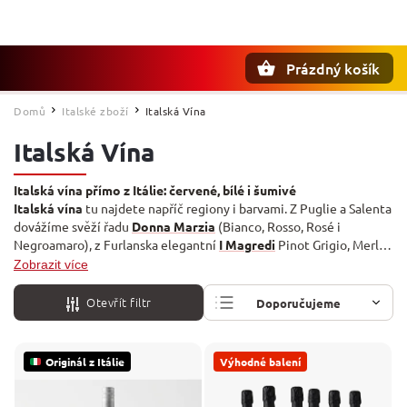
Prázdný košík
Hledat
Domů
Italské zboží
Italská Vína
/
/
Italská Vína
Italská vína přímo z Itálie: červené, bílé i šumivé
Italská vína
tu najdete napříč regiony i barvami. Z Puglie a Salenta
dovážíme svěží řadu
Donna Marzia
(Bianco, Rosso, Rosé i
Negroamaro), z Furlanska elegantní
I Magredi
Pinot Grigio, Merlot
a Cabernet. Toskánu zastupuje renomované
Antinori
a
Villa
Zobrazit více
Antinori
, šumivá vína pak
Valdo
Prosecco a sladké
Martini
Asti.
Vína pocházejí přímo z Itálie.
Otevřít filtr
Doporučujeme
Nejlevnější
Originál z Itálie
Výhodné balení
Nejdražší