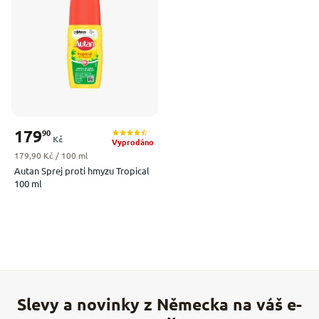
Nejprodávanější
Abecedně
179
90
Kč
Vyprodáno
Měrná cena:
179,90 Kč / 100 ml
Autan Sprej proti hmyzu Tropical
100 ml