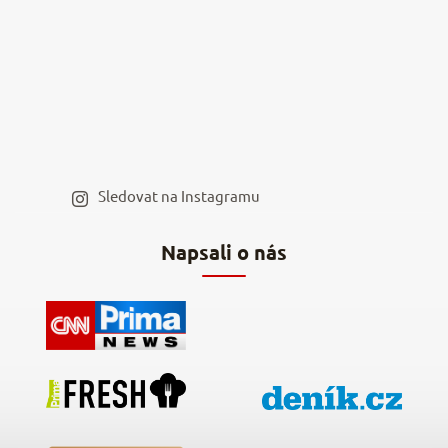
Kamenná prodejna
Reklamace a vrácení
Kariéra v NěmeckýEshop.cz
Moje objednávka
Velkoobchod
Spolupráce s influencery
Blog a recepty
Staňte se naším výdejním místem
Sledovat na Instagramu
Hodnocení obchodu
Napsali o nás
Kontakty