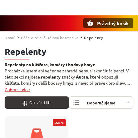
Prázdný košík
Hledat
Domů
Péče o tělo
Tělová kosmetika
Repelenty
/
/
/
Repelenty
Repelenty na klíšťata, komáry i bodavý hmyz
Procházka lesem ani večer na zahradě nemusí skončit štípanci. V
této sekci najdete
repelenty
značky
Autan
, které odpuzují
klíšťata, komáry i další bodavý hmyz, a navíc přípravek pro úlevu,
když už k bodnutí dojde. Nabídka je zaměřená a praktická: sprej
Zobrazit více
repelent proti klíšťatům
Autan (100 ml)
, Autan sprej proti hmyzu
Tropical (100 ml) a Autan okamžitá pomoc při bodnutí hmyzem s
Otevřít filtr
Doporučujeme
heřmánkem (25 ml).
Nejlevnější
–50 %
Nejdražší