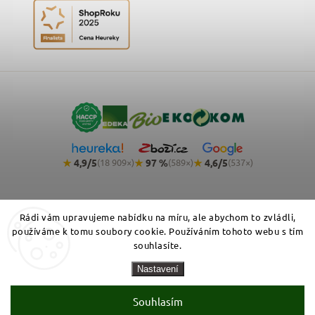
★
4,9/5
★
97 %
★
4,6/5
(18 909×)
(589×)
(537×)
Rádi vám upravujeme nabídku na míru, ale abychom to zvládli,
používáme k tomu soubory cookie. Používáním tohoto webu s tím
souhlasíte.
Copyright 2026
NemeckyEshop.cz - kvalitní německá drogerie,
Nastavení
kosmetika a potraviny
. Všechna práva vyhrazena.
Zásady zpracování osobních údajů
Obchodní podmínky
Cookies
Souhlasím
Vytvořil Shoptet Premium