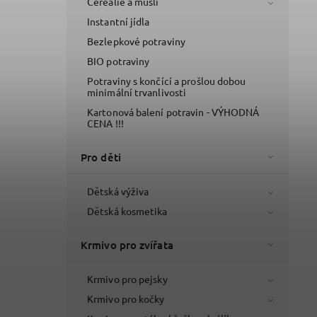
Cereálie a müsli
Instantní jídla
Bezlepkové potraviny
BIO potraviny
Potraviny s končící a prošlou dobou
minimální trvanlivosti
Kartonová balení potravin - VÝHODNÁ
CENA !!!
Pro děti
Dětská výživa
Dětská kosmetika
Krmivo pro zvířata
Krmivo pro pejsky
Krmivo pro kočky