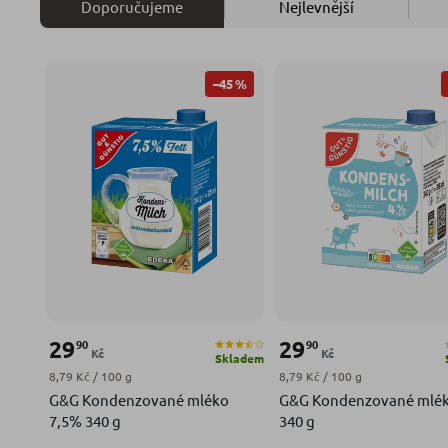
Doporučujeme
Nejlevnější
–45 %
29
29
90
90
Kč
Kč
Skladem
Měrná cena:
Měrná cena:
8,79 Kč / 100 g
8,79 Kč / 100 g
G&G Kondenzované mléko
G&G Kondenzované mlé
7,5% 340 g
340 g