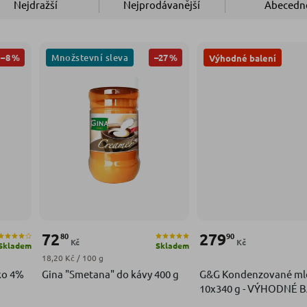
Nejdražší
Nejprodávanější
Abecedn
Množstevní sleva
–8 %
–27 %
Výhodné balení
72
279
80
90
Kč
Kč
Skladem
Skladem
Měrná cena:
18,20 Kč / 100 g
ko 4%
Gina "Smetana" do kávy 400 g
G&G Kondenzované ml
10x340 g - VÝHODNÉ 