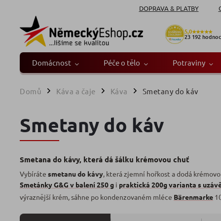
DOPRAVA & PLATBY
5,0
★★★★★
23 192
hodnoc
Domácnost
Péče o tělo
Potraviny
Domů
Káva a čaje
Káva
Smetany do káv
/
/
/
Smetany do káv
Smetana do kávy, která dá šálku krémovou chuť
Vybíráte
smetanu do kávy
, která zjemní hořkost a dodá krémovo
Smetánky G&G v balení 250 g
i
praktická 200g varianta s uzáv
výraznější krém, sáhne po kondenzovaném mléce
Bärenmarke
10