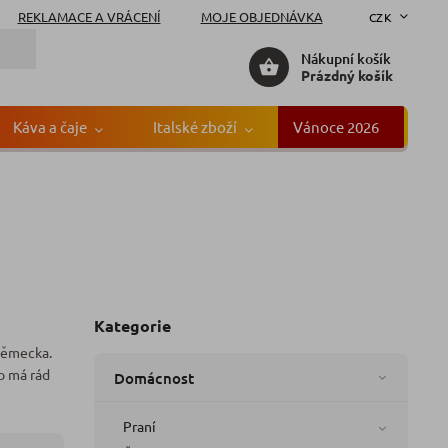
REKLAMACE A VRÁCENÍ
MOJE OBJEDNÁVKA
CZK
Nákupní košík
Prázdný košík
Káva a čaje
Italské zboží
Vánoce 2026
Gr
Kategorie
Německa.
o má rád
Domácnost
Praní