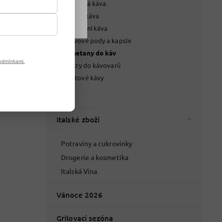
Zrnková káva
Mletá káva
Instantní káva
Kávové pody a kapsle
Smetany do káv
odmínkami.
Filtry do kávovarů
Hotové kávy
Čaje
Italské zboží
Potraviny a cukrovinky
Drogerie a kosmetika
Italská Vína
Vánoce 2026
Grilovací sezóna