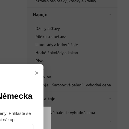
Krmivo pro ptáky, křečky a králíky
Nápoje
Džusy a šťávy
Mléko a smetana
Limonády a ledové čaje
Horké čokolády a kakao
Pivo
Víno
×
Lihoviny
Nápoje - Kartonová balení - výhodná cena
 Německa
Káva a čaje
Kartonové balení - výhodná cena
eny. Přihlaste se
ní nákup.
Káva
Souhlasím