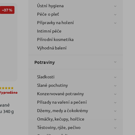
Ústní hygiena
–37 %
Péče o pleť
Přípravky na holení
Intimní péče
Přírodní kosmetika
Výhodná balení
Potraviny
Sladkosti
Slané pochutiny
Vyprodáno
Konzervované potraviny
Přísady na vaření a pečení
vané
Džemy, medy a čokokrémy
u 340 g
Omáčky, kečupy, hořčice
Těstoviny, rýže, pečivo