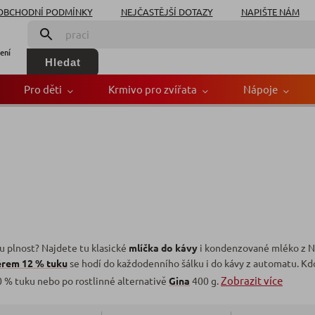
OBCHODNÍ PODMÍNKY
NEJČASTĚJŠÍ DOTAZY
NAPIŠTE NÁM
ení
Hledat
Pro děti
Krmivo pro zvířata
Nápoje
u plnost? Najdete tu klasické
mlíčka do kávy
i kondenzované mléko z 
ěrem 12 % tuku
se hodí do každodenního šálku i do kávy z automatu. Kd
Zobrazit více
 % tuku nebo po rostlinné alternativě
Gina
400 g.