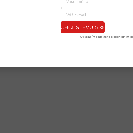
CHCI SLEVU 5 %
Odesláním souhlasíte s
obchodními p