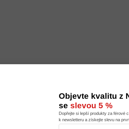
Objevte kvalitu z
se
slevou 5 %
Dopřejte si lepší produkty za férové c
 nabídku na míru, ale abychom to zvládli, používáme k
k newsletteru a získejte slevu na prv
. Používáním tohoto webu s tím souhlasíte.