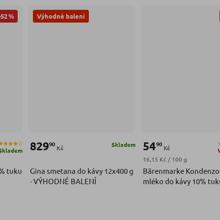
–52 %
Výhodné balení
829
54
90
90
Skladem
Kč
Kč
Skladem
Měrná cena:
16,15 Kč / 100 g
% tuku
Gina smetana do kávy 12x400 g
Bärenmarke Kondenzo
- VÝHODNÉ BALENÍ
mléko do kávy 10% tuk