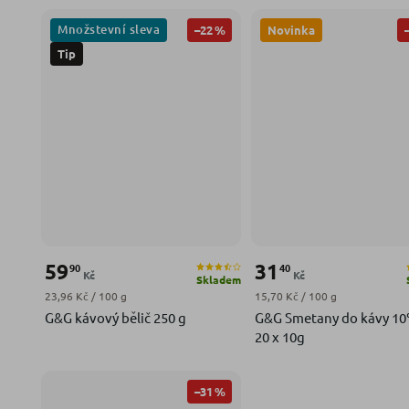
Množstevní sleva
–22 %
Novinka
Tip
59
31
90
40
Kč
Kč
Skladem
Měrná cena:
Měrná cena:
23,96 Kč / 100 g
15,70 Kč / 100 g
G&G kávový bělič 250 g
G&G Smetany do kávy 10
20 x 10g
–31 %