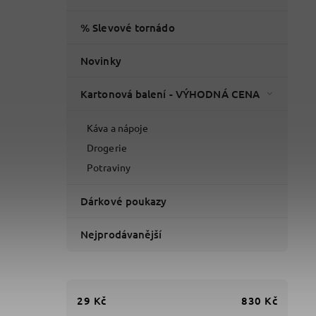
% Slevové tornádo
Novinky
Kartonová balení - VÝHODNÁ CENA
Káva a nápoje
Drogerie
Potraviny
Dárkové poukazy
Nejprodávanější
29
Kč
830
Kč