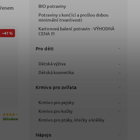
BIO potraviny
křenem
Potraviny s končící a prošlou dobou
minimální trvanlivosti
Kartonová balení potravin - VÝHODNÁ
–41 %
CENA !!!
Pro děti
Dětská výživa
Dětská kosmetika
Krmivo pro zvířata
Krmivo pro pejsky
Krmivo pro kočky
Skladem
Krmivo pro ptáky, křečky a králíky
Nápoje