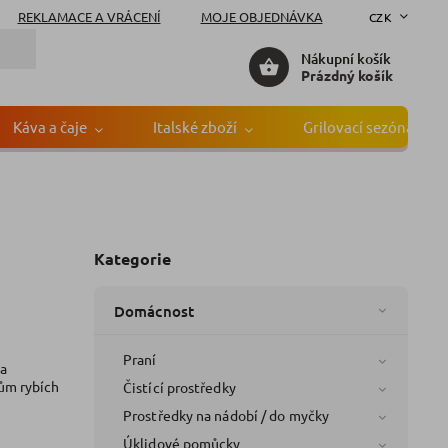
REKLAMACE A VRÁCENÍ
MOJE OBJEDNÁVKA
CZK
Nákupní košík
Prázdný košík
Káva a čaje
Italské zboží
Grilovací sezóna
Kategorie
Domácnost
Praní
la
cům rybích
Čistící prostředky
Prostředky na nádobí / do myčky
Úklidové pomůcky