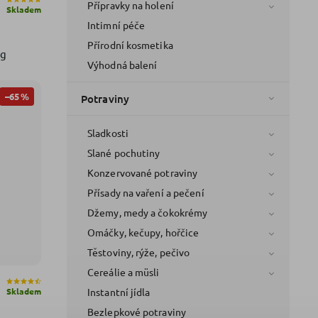
Přípravky na holení
Skladem
Intimní péče
Přírodní kosmetika
 g
Výhodná balení
–65 %
Potraviny
Sladkosti
Slané pochutiny
Konzervované potraviny
Přísady na vaření a pečení
Džemy, medy a čokokrémy
Omáčky, kečupy, hořčice
Těstoviny, rýže, pečivo
Cereálie a müsli
Instantní jídla
Skladem
Bezlepkové potraviny