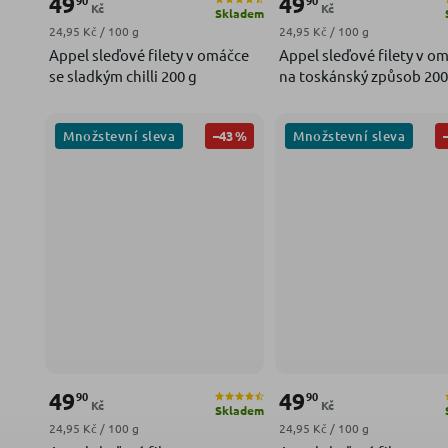
49
49
Kč
Kč
Skladem
Měrná cena:
Měrná cena:
24,95 Kč / 100 g
24,95 Kč / 100 g
Appel sleďové filety v omáčce
Appel sleďové filety v o
se sladkým chilli 200 g
na toskánský způsob 200
Množstevní sleva
Množstevní sleva
–43 %
49
49
90
90
Kč
Kč
Skladem
Měrná cena:
Měrná cena:
24,95 Kč / 100 g
24,95 Kč / 100 g