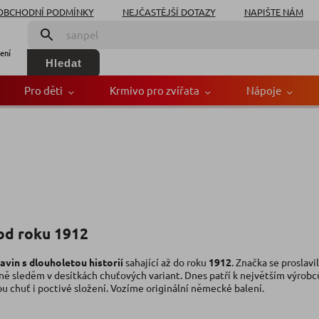
OBCHODNÍ PODMÍNKY
NEJČASTĚJŠÍ DOTAZY
NAPIŠTE NÁM
ení
Hledat
Pro děti
Krmivo pro zvířata
Nápoje
 od roku 1912
vin s dlouholetou historií
sahající až do roku
1912
. Značka se proslavi
ně sleděm v desítkách chuťových variant. Dnes patří k největším výrob
 chuť i poctivé složení. Vozíme originální německé balení.