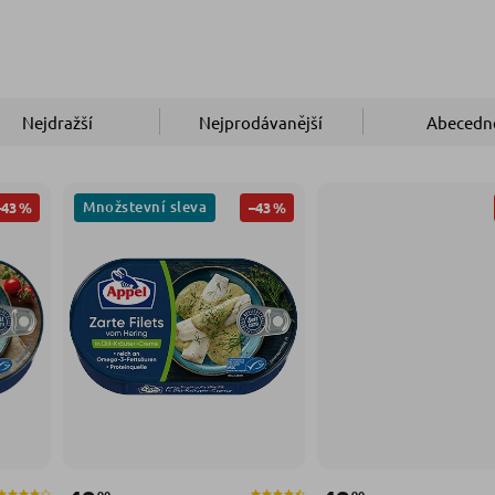
Nejdražší
Nejprodávanější
Abecedn
Množstevní sleva
–43 %
–43 %
90
90