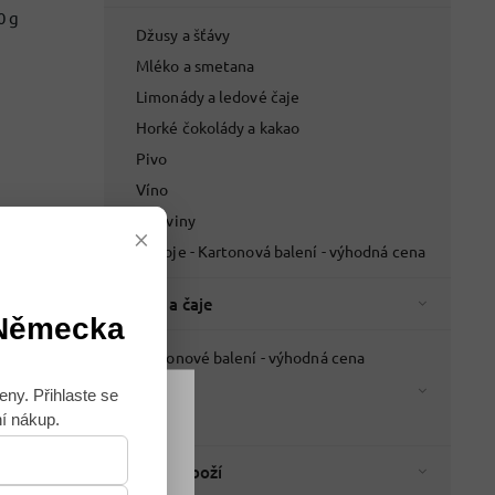
0 g
Džusy a šťávy
Mléko a smetana
Limonády a ledové čaje
Horké čokolády a kakao
Pivo
Víno
Lihoviny
×
Nápoje - Kartonová balení - výhodná cena
Káva a čaje
 Německa
Kartonové balení - výhodná cena
Káva
eny. Přihlaste se
Čaje
ní nákup.
Souhlasím
Italské zboží