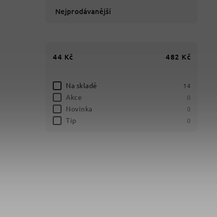
Nejprodávanější
44
Kč
482
Kč
Na skladě
14
Akce
0
Novinka
0
Tip
0