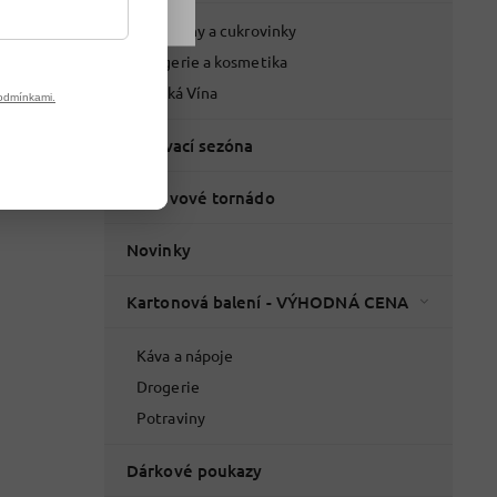
Potraviny a cukrovinky
Drogerie a kosmetika
Italská Vína
odmínkami.
Grilovací sezóna
% Slevové tornádo
Novinky
Kartonová balení - VÝHODNÁ CENA
Káva a nápoje
Drogerie
Potraviny
Dárkové poukazy