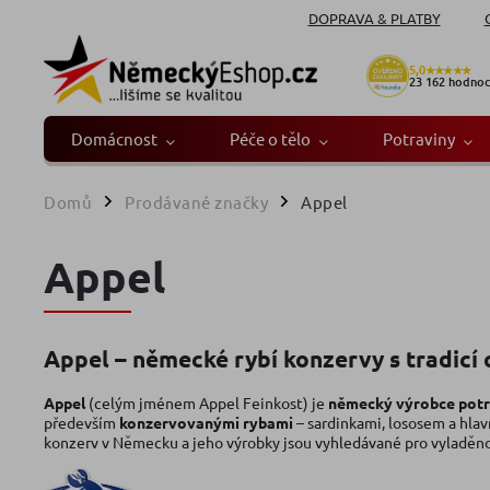
DOPRAVA & PLATBY
5,0
★★★★★
23 162
hodnoc
Domácnost
Péče o tělo
Potraviny
Domů
Prodávané značky
Appel
/
/
Appel
Appel – německé rybí konzervy s tradicí
Appel
(celým jménem Appel Feinkost) je
německý výrobce potra
především
konzervovanými rybami
– sardinkami, lososem a hlav
konzerv v Německu a jeho výrobky jsou vyhledávané pro vyladěnou