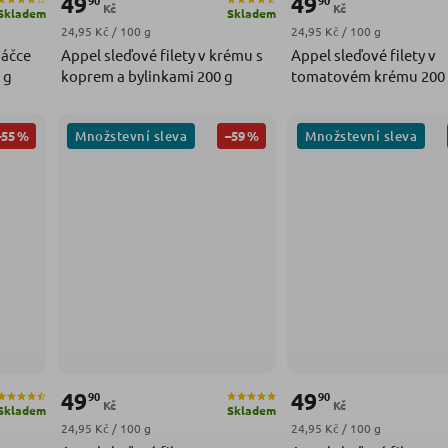
49
49
Kč
Kč
Skladem
Skladem
Měrná cena:
Měrná cena:
24,95 Kč / 100 g
24,95 Kč / 100 g
máčce
Appel sleďové filety v krému s
Appel sleďové filety v
 g
koprem a bylinkami 200 g
tomatovém krému 200
Množstevní sleva
Množstevní sleva
–55 %
–59 %
49
49
90
90
Kč
Kč
Skladem
Skladem
Měrná cena:
Měrná cena:
24,95 Kč / 100 g
24,95 Kč / 100 g