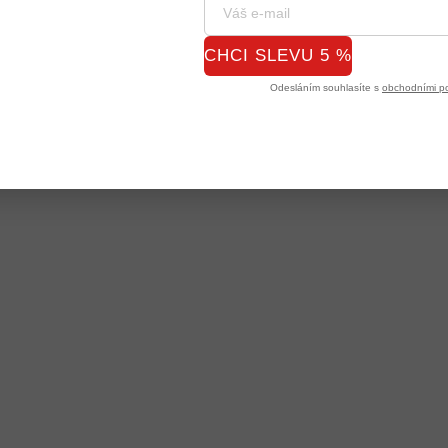
CHCI SLEVU 5 %
Odesláním souhlasíte s
obchodními p