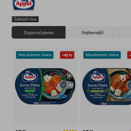
Zobrazit více
Doporučujeme
Nejlevnější
Množstevní sleva
Množstevní sleva
–43 %
90
90