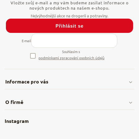
Vložte svůj e-mail a my vám budeme zasílat informace o
nových produktech na našem e-shopu.
Přihlásit se
E-mail
Souhlasím s
podmínkami zpracování osobních údajů
Informace pro vás
Doprava & platby
O firmě
Obchodní podmínky
O nás
Instagram
Nejčastější dotazy
Kamenná prodejna