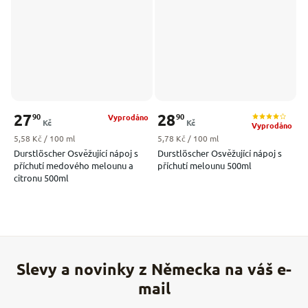
27
28
90
90
Vyprodáno
Kč
Kč
Vyprodáno
Měrná cena:
Měrná cena:
5,58 Kč / 100 ml
5,78 Kč / 100 ml
Durstlöscher Osvěžující nápoj s
Durstlöscher Osvěžující nápoj s
příchutí medového melounu a
příchutí melounu 500ml
citronu 500ml