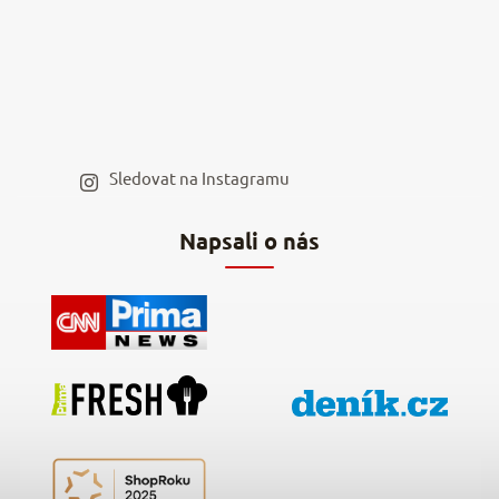
Reklamace a vrácení
Kariéra v NěmeckýEshop.cz
Moje objednávka
Velkoobchod
Spolupráce s influencery
Blog a recepty
Staňte se naším výdejním místem
Sledovat na Instagramu
Hodnocení obchodu
Napsali o nás
Kontakty