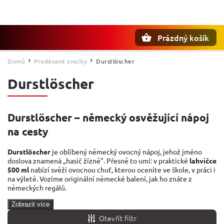
Prázdný košík
Hledat
Domů
Prodávané značky
Durstlöscher
/
/
Durstlöscher
Durstlöscher – německý osvěžující nápoj
na cesty
Durstlöscher
je oblíbený německý ovocný nápoj, jehož jméno
doslova znamená „hasič žízně". Přesně to umí: v praktické
lahvičce
500 ml
nabízí svěží ovocnou chuť, kterou oceníte ve škole, v práci i
na výletě. Vozíme originální německé balení, jak ho znáte z
německých regálů.
Zobrazit více
Otevřít filtr