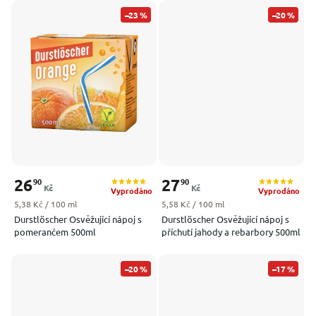
–23 %
–20 %
26
27
90
90
Kč
Kč
Vyprodáno
Vyprodáno
Měrná cena:
Měrná cena:
5,38 Kč / 100 ml
5,58 Kč / 100 ml
Durstlöscher Osvěžující nápoj s
Durstlöscher Osvěžující nápoj s
pomerančem 500ml
příchutí jahody a rebarbory 500ml
–20 %
–17 %