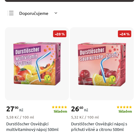
Doporučujeme
Nejlevnější
Nejdražší
–20 %
–24 %
Nejprodávanější
Abecedně
27
26
90
60
Kč
Kč
Skladem
Skladem
Měrná cena:
Měrná cena:
5,58 Kč / 100 ml
5,32 Kč / 100 ml
Durstlöscher Osvěžující
Durstlöscher Osvěžující nápoj s
multivitaminový nápoj 500ml
příchutí višně a citronu 500ml