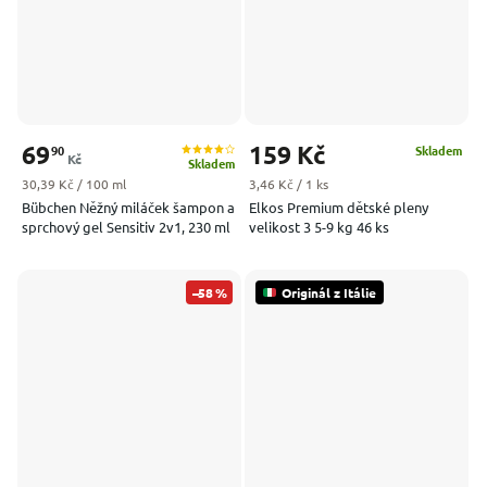
69
159 Kč
90
Skladem
Kč
Skladem
Měrná cena:
Měrná cena:
30,39 Kč / 100 ml
3,46 Kč / 1 ks
Bübchen Něžný miláček šampon a
Elkos Premium dětské pleny
sprchový gel Sensitiv 2v1, 230 ml
velikost 3 5-9 kg 46 ks
–58 %
Originál z Itálie