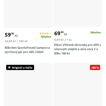
69
90
Skladem
59
90
Kč
Kč
Skladem
Měrná cena:
0,44 Kč / 1 ks
Měrná cena:
26,04 Kč / 100 ml
Elkos Vlhčené ubrousky pro děti s
Bübchen Sportsfreund šampon a
olivovým olejem a aloe vera 2 x
sprchový gel pro děti 230ml
80ks 160 ks
Originál z Itálie
–58 %