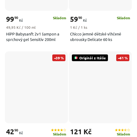
99
59
90
90
Skladem
Skladem
Kč
Kč
Měrná cena:
Měrná cena:
49,95 Kč / 100 ml
1 Kč / 1 ks
HiPP Babysanft 2v1 šampon a
Chicco jemné dětské vlhčené
sprchový gel Sensitiv 200ml
ubrousky Delicate 60 ks
–39 %
Originál z Itálie
–61 %
42
121 Kč
90
Kč
Skladem
Skladem