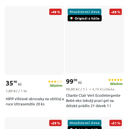
Množstevní sleva
–49 %
–58 %
Originál z Itálie
99
90
35
90
Kč
Skladem
Kč
Skladem
Měrná cena:
99,90 Kč / 1 l
· ≈ 4,76 Kč/dávka
Měrná cena:
1,80 Kč / 1 ks
Chante Clair Vert Ecodetergente
HiPP vlhčené ubrousky na obličej a
Bebè eko tekutý prací gel na
ruce Ultrasensitiv 20 ks
dětské prádlo 21 dávek 1 l
Množstevní sleva
–39 %
–31 %