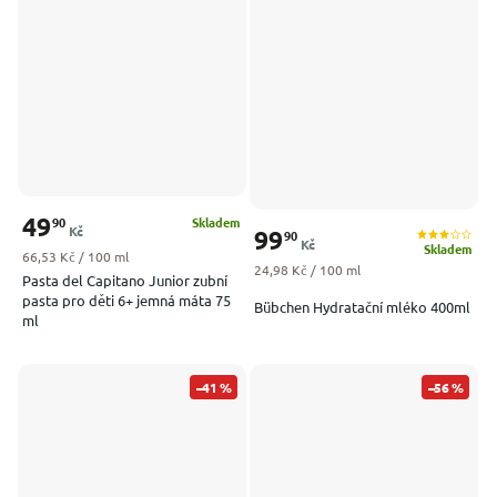
49
90
Skladem
Kč
99
90
Kč
Skladem
Měrná cena:
66,53 Kč / 100 ml
Měrná cena:
24,98 Kč / 100 ml
Pasta del Capitano Junior zubní
pasta pro děti 6+ jemná máta 75
Bübchen Hydratační mléko 400ml
ml
–41 %
–56 %