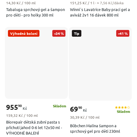
Měrná cena:
Měrná cena:
14,30 Kč / 100 ml
151,25 Kč / 1 l
· ≈ 7,56 Kč/dávka
Tabaluga sprchový gel a šampon
Winni´s Lavatrice Baby prací gel a
pro děti - pro holky 300 ml
aviváž 2v1 16 dávek 800 ml
Výhodné balení
–34 %
Tip
–41 %
955
90
Skladem
69
90
Kč
Kč
Skladem
Měrná cena:
159,32 Kč / 100 ml
Měrná cena:
30,39 Kč / 100 ml
Biorepair dětská zubní pasta s
Bübchen Malina šampon a
příchutí jahod 0-6 let 12x50 ml -
sprchový gel pro děti 230ml
VÝHODNÉ BALENÍ