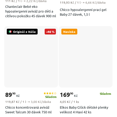
Měrná cena:
111 Kč / 1 l
· ≈ 2,22 Kč/dávka
Měrná cena:
119,93 Kč / 1 l
· ≈ 6,66 Kč/dávka
Chanteclair Bebé eko
Chicco hypoalergenní prací gel
hypoalergenní aviváž pro děti a
Baby 27 dávek, 1,5 l
citlivou pokožku 45 dávek 900 ml
Originál z Itálie
–46 %
Novinka
89
169
90
90
Skladem
Kč
Kč
Skladem
Měrná cena:
Měrná cena:
119,87 Kč / 1 l
· ≈ 3,00 Kč/dávka
4,05 Kč / 1 ks
Chicco koncentrovaná aviváž
Elkos Baby Glück dětské plenky
Sweet Talcum 30 dávek 750 ml
velikost 4 Maxi 42 ks