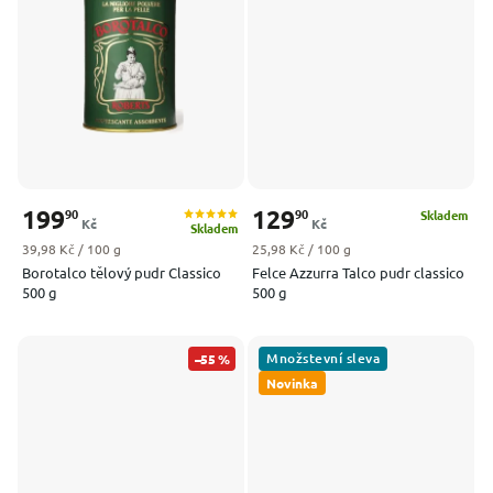
199
129
90
90
Skladem
Kč
Kč
Skladem
Měrná cena:
Měrná cena:
39,98 Kč / 100 g
25,98 Kč / 100 g
Borotalco tělový pudr Classico
Felce Azzurra Talco pudr classico
500 g
500 g
Množstevní sleva
–55 %
Novinka