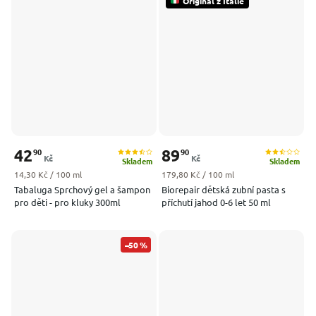
Originál z Itálie
42
89
90
90
Kč
Kč
Skladem
Skladem
Měrná cena:
Měrná cena:
14,30 Kč / 100 ml
179,80 Kč / 100 ml
Tabaluga Sprchový gel a šampon
Biorepair dětská zubní pasta s
pro děti - pro kluky 300ml
příchutí jahod 0-6 let 50 ml
–50 %