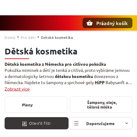
Prázdný košík
Hledat
Domů
Pro děti
Dětská kosmetika
/
/
Dětská kosmetika
Dětská kosmetika z Německa pro citlivou pokožku
Pokožka miminek a dětí je tenká a citlivá, proto vybíráme jemnou
a dermatologicky šetrnou
dětskou kosmetiku
dovezenou z
Německa. Najdete tu šampony a sprchové gely
HiPP
Babysanft a
Bübchen
, vlhčené ubrousky
Elkos
, dětské zubní pasty i opalovací
Zobrazit více
spreje
Tabaluga
. Péči o tělo doplníte v sekci
Tělová mléka
a
hygienu v
Pleny
.
Šampony, oleje,
Pleny
tělová mléka
Otevřít filtr
Doporučujeme
Nejlevnější