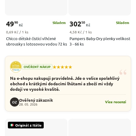
49
302
90
50
Skladem
Skladem
Kč
Kč
Měrná cena:
Měrná cena:
0,69 Kč / 1 ks
4,58 Kč / 1 ks
Chicco dětské čisticí vlhčené
Pampers Baby-Dry plenky velikost
ubrousky s lotosovou vodou 72 ks
3 - 66 ks
“
★★★★★
OVĚŘENÝ NÁKUP
Na e-shopu nakupuji pravidelně. Jde o velice spolehlivý
obchod s krátkými dodacími lhůtami a zboží mi vždy
dodají ve vysoké kvalitě.
Ověřený zákazník
Více recenzí
OZ
28. 05. 2026
Originál z Itálie