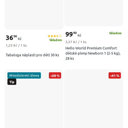
99
90
Skladem
Kč
36
90
Kč
Skladem
Měrná cena:
3,57 Kč / 1 ks
Měrná cena:
1,23 Kč / 1 ks
Hello World Premium Comfort
dětské pleny Newborn 1 (2-5 kg),
Tabaluga náplasti pro děti 30 ks
28 ks
Množstevní sleva
–38 %
–41 %
Tip