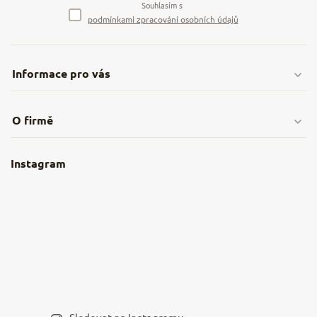
Souhlasím s
podmínkami zpracování osobních údajů
Informace pro vás
Doprava & platby
O firmě
Obchodní podmínky
O nás
Instagram
Nejčastější dotazy
Kamenná prodejna
Reklamace a vrácení
Kariéra v NěmeckýEshop.cz
Moje objednávka
Velkoobchod
Spolupráce s influencery
Blog a recepty
Staňte se naším výdejním místem