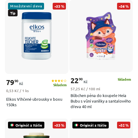
Množstevní sleva
–33 %
–36 %
Nejdražší
Tip
Nejprodávanější
Abecedně
22
90
Skladem
79
90
Kč
Kč
Skladem
Měrná cena:
57,25 Kč / 100 ml
Měrná cena:
0,53 Kč / 1 ks
Bübchen pěna do koupele Heia
Elkos Vlhčené ubrousky v boxu
Bubu s vůní vanilky a santalového
150ks
dřeva 40 ml
Originál z Itálie
–33 %
Originál z Itálie
–32 %