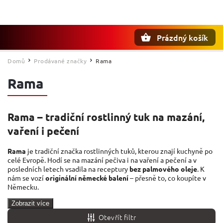
Prázdný košík
Hledat
Domů
Prodávané značky
Rama
/
/
Rama
Rama – tradiční rostlinný tuk na mazání,
vaření i pečení
Rama
je tradiční značka rostlinných tuků, kterou znají kuchyně po
celé Evropě. Hodí se na mazání pečiva i na vaření a pečení a v
posledních letech vsadila na receptury
bez palmového oleje
. K
nám se vozí
originální německé balení
– přesně to, co koupíte v
Německu.
Zobrazit více
Otevřít filtr