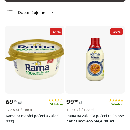
Doporučujeme
Nejlevnější
Nejdražší
–51 %
–30 %
Nejprodávanější
Abecedně
69
99
90
90
Kč
Kč
Skladem
Skladem
Měrná cena:
Měrná cena:
17,48 Kč / 100 g
14,27 Kč / 100 ml
Rama na mazání pečení a vaření
Rama na vaření a pečení Culinesse
400g
bez palmového oleje 700 ml