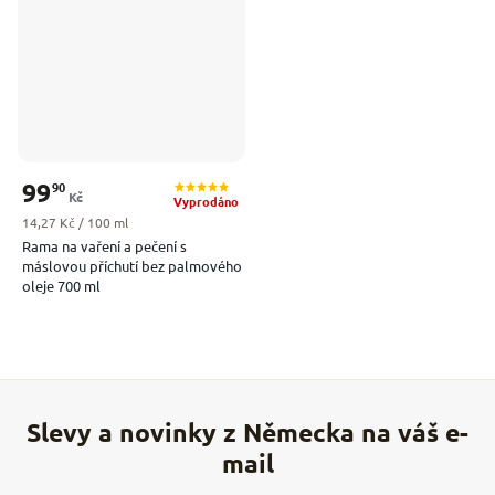
99
90
Kč
Vyprodáno
Měrná cena:
14,27 Kč / 100 ml
Rama na vaření a pečení s
máslovou příchutí bez palmového
oleje 700 ml