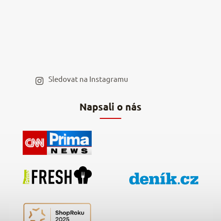
Reklamace a vrácení
Kariéra v NěmeckýEshop.cz
Moje objednávka
Velkoobchod
Spolupráce s influencery
Blog a recepty
Staňte se naším výdejním místem
Sledovat na Instagramu
Hodnocení obchodu
Napsali o nás
Kontakty