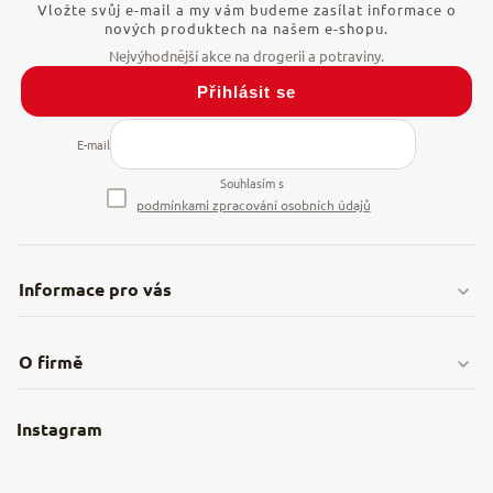
Vložte svůj e-mail a my vám budeme zasílat informace o
nových produktech na našem e-shopu.
Přihlásit se
E-mail
Souhlasím s
podmínkami zpracování osobních údajů
Informace pro vás
Doprava & platby
O firmě
Obchodní podmínky
O nás
Instagram
Nejčastější dotazy
Kamenná prodejna