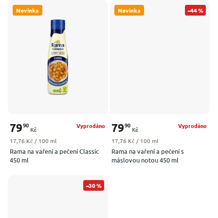
Novinka
Novinka
–44 %
79
79
90
90
Vyprodáno
Vyprodáno
Kč
Kč
Měrná cena:
Měrná cena:
17,76 Kč / 100 ml
17,76 Kč / 100 ml
Rama na vaření a pečení Classic
Rama na vaření a pečení s
450 ml
máslovou notou 450 ml
–30 %