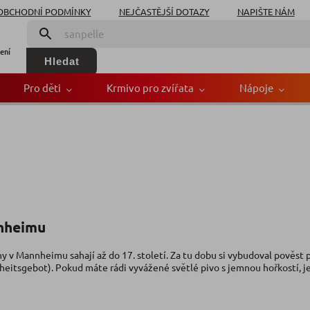
OBCHODNÍ PODMÍNKY
NEJČASTĚJŠÍ DOTAZY
NAPIŠTE NÁM
ení
Hledat
Pro děti
Krmivo pro zvířata
Nápoje
nnheimu
y v Mannheimu sahají až do 17. století. Za tu dobu si vybudoval pověst
heitsgebot). Pokud máte rádi vyvážené světlé pivo s jemnou hořkostí, j