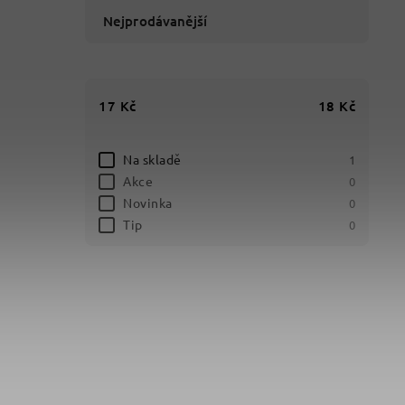
Nejprodávanější
17
Kč
18
Kč
Na skladě
1
Akce
0
Novinka
0
Tip
0