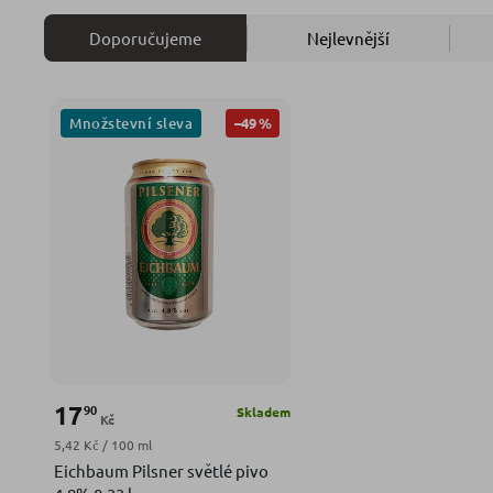
Doporučujeme
Nejlevnější
Množstevní sleva
–49 %
17
90
Skladem
Kč
Měrná cena:
5,42 Kč / 100 ml
Eichbaum Pilsner světlé pivo