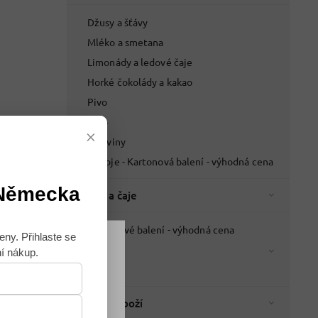
Džusy a šťávy
Mléko a smetana
Limonády a ledové čaje
Horké čokolády a kakao
Pivo
Víno
×
Lihoviny
Nápoje - Kartonová balení - výhodná cena
 Německa
Káva a čaje
Kartonové balení - výhodná cena
eny. Přihlaste se
Káva
ní nákup.
Souhlasím
Čaje
Italské zboží