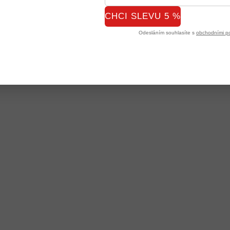
CHCI SLEVU 5 %
Odesláním souhlasíte s
obchodními p