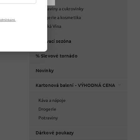
Potraviny a cukrovinky
Drogerie a kosmetika
odmínkami.
Italská Vína
Grilovací sezóna
% Slevové tornádo
Novinky
Kartonová balení - VÝHODNÁ CENA
Káva a nápoje
Drogerie
Potraviny
Dárkové poukazy