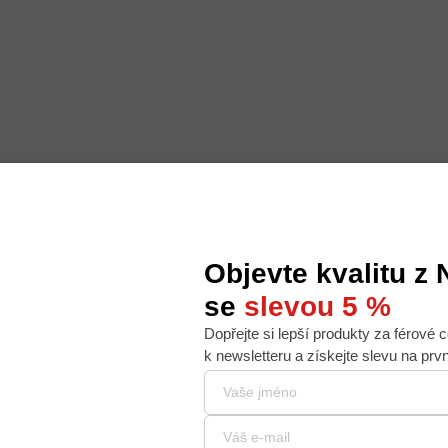
Objevte kvalitu z
se
slevou 5 %
Dopřejte si lepší produkty za férové c
 nabídku na míru, ale abychom to zvládli, používáme k
k newsletteru a získejte slevu na prv
. Používáním tohoto webu s tím souhlasíte.