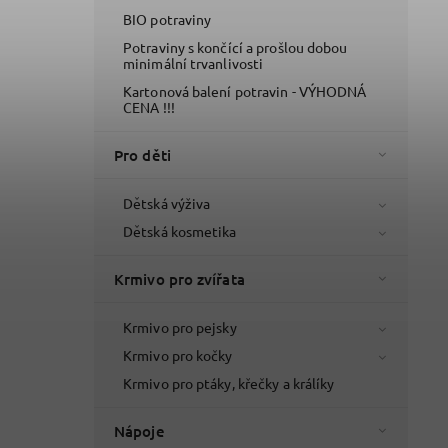
BIO potraviny
Potraviny s končící a prošlou dobou
minimální trvanlivosti
Kartonová balení potravin - VÝHODNÁ
CENA !!!
Pro děti
Dětská výživa
Dětská kosmetika
Krmivo pro zvířata
Krmivo pro pejsky
Krmivo pro kočky
Krmivo pro ptáky, křečky a králíky
Nápoje