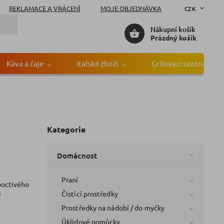
REKLAMACE A VRÁCENÍ
MOJE OBJEDNÁVKA
CZK
Nákupní košík
Prázdný košík
Káva a čaje
Italské zboží
Grilovací sezóna
Kategorie
Domácnost
Praní
 poctivého
e
Čistící prostředky
Prostředky na nádobí / do myčky
Úklidové pomůcky