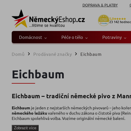
DOPRAVA & PLATBY
5,0
★★★★★
23 142
hodnoc
Domácnost
Péče o tělo
Potraviny
Domů
Prodávané značky
Eichbaum
/
/
Eichbaum
Eichbaum – tradiční německé pivo z Ma
Eichbaum
je jeden z nejstarších německých pivovarů – jeho kořen
německého ležáku
vařeného v duchu zákona o čistotě piva (Rein
Eichbaum spolehlivá volba. Vozíme originální německé balení.
Zobrazit více