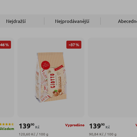
Nejdražší
Nejprodávanější
Abecedn
–46 %
–37 %
139
139
90
90
Vyprodáno
Kč
Kč
Skladem
Měrná cena:
Měrná cena:
120,60 Kč / 100 g
90,84 Kč / 100 g