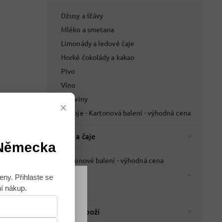
Džusy a šťávy
Mléko a smetana
Limonády a ledové čaje
Horké čokolády a kakao
Pivo
Víno
Lihoviny
×
Nápoje - Kartonová balení - výhodná cena
Káva a čaje
 Německa
Kartonové balení - výhodná cena
Káva
eny. Přihlaste se
Čaje
ní nákup.
Souhlasím
Italské zboží