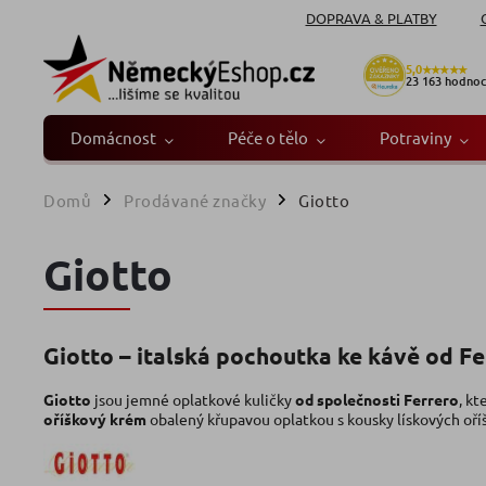
DOPRAVA & PLATBY
5,0
★★★★★
23 163
hodnoc
Domácnost
Péče o tělo
Potraviny
Domů
Prodávané značky
Giotto
/
/
Giotto
Giotto – italská pochoutka ke kávě od Fe
Giotto
jsou jemné oplatkové kuličky
od společnosti Ferrero
, kt
oříškový krém
obalený křupavou oplatkou s kousky lískových oříš