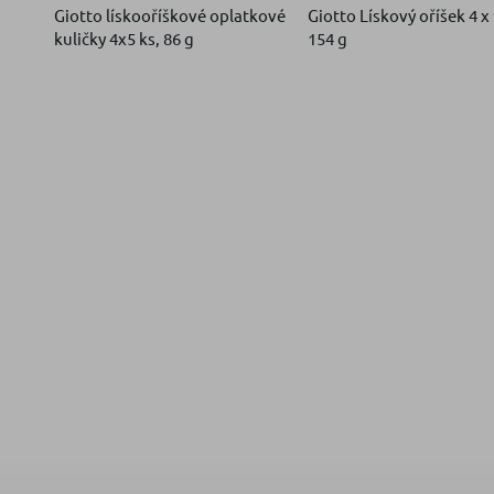
Giotto lískooříškové oplatkové
Giotto Lískový oříšek 4 x 
kuličky 4x5 ks, 86 g
154 g