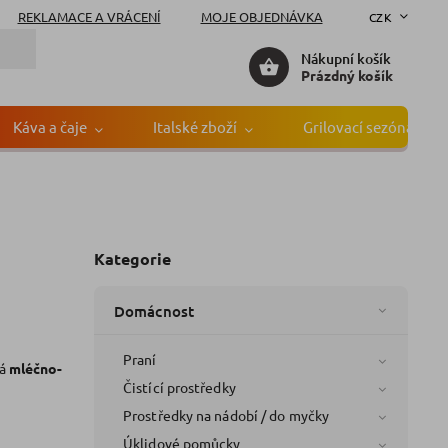
REKLAMACE A VRÁCENÍ
MOJE OBJEDNÁVKA
CZK
Nákupní košík
Prázdný košík
Káva a čaje
Italské zboží
Grilovací sezóna
Kategorie
Domácnost
Praní
vá
mléčno-
Čistící prostředky
Prostředky na nádobí / do myčky
Úklidové pomůcky