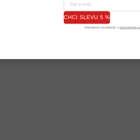
CHCI SLEVU 5 %
Odesláním souhlasíte s
obchodními p