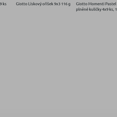
9 ks
Giotto Lískový oříšek 9x3 116 g
Giotto Momenti Pastel
plněné kuličky 4x9 ks, 