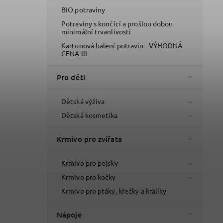
BIO potraviny
Potraviny s končící a prošlou dobou
minimální trvanlivosti
Kartonová balení potravin - VÝHODNÁ
CENA !!!
Pro děti
Dětská výživa
Dětská kosmetika
Krmivo pro zvířata
Krmivo pro pejsky
Krmivo pro kočky
Krmivo pro ptáky, křečky a králíky
Nápoje