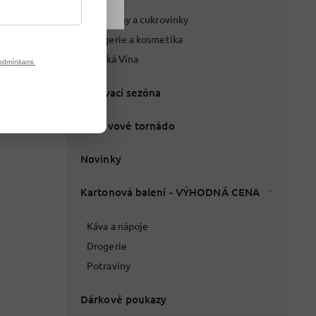
Potraviny a cukrovinky
Drogerie a kosmetika
Italská Vína
odmínkami.
Grilovací sezóna
% Slevové tornádo
Novinky
Kartonová balení - VÝHODNÁ CENA
Káva a nápoje
Drogerie
Potraviny
Dárkové poukazy