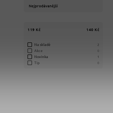
Nejprodávanější
119
Kč
140
Kč
Na skladě
2
Akce
0
Novinka
1
Tip
0