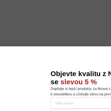
Objevte kvalitu z
se
slevou 5 %
Dopřejte si lepší produkty za férové c
 nabídku na míru, ale abychom to zvládli, používáme k
k newsletteru a získejte slevu na prv
. Používáním tohoto webu s tím souhlasíte.