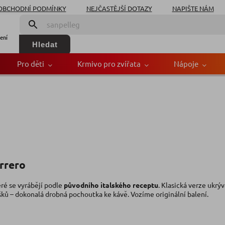
OBCHODNÍ PODMÍNKY
NEJČASTĚJŠÍ DOTAZY
NAPIŠTE NÁM
ení
Hledat
Pro děti
Krmivo pro zvířata
Nápoje
rrero
eré se vyrábějí podle
původního italského receptu
. Klasická verze ukrý
ků – dokonalá drobná pochoutka ke kávě. Vozíme originální balení.