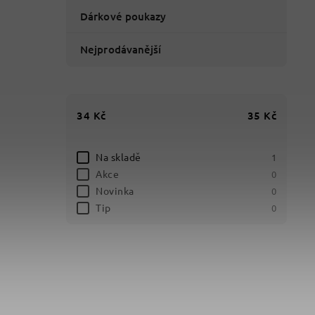
Dárkové poukazy
Nejprodávanější
34
Kč
35
Kč
Na skladě
1
Akce
0
Novinka
0
Tip
0