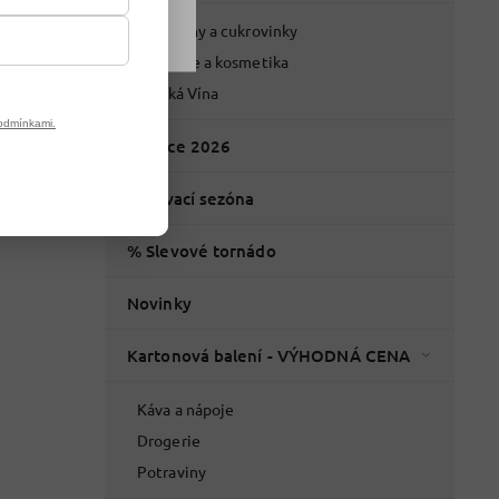
Potraviny a cukrovinky
Drogerie a kosmetika
Italská Vína
odmínkami.
Vánoce 2026
Grilovací sezóna
% Slevové tornádo
Novinky
Kartonová balení - VÝHODNÁ CENA
Káva a nápoje
Drogerie
Potraviny