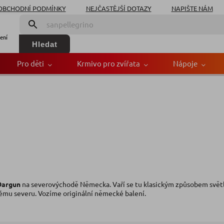
OBCHODNÍ PODMÍNKY
NEJČASTĚJŠÍ DOTAZY
NAPIŠTE NÁM
ení
Hledat
Pro děti
Krmivo pro zvířata
Nápoje
Dargun
na severovýchodě Německa. Vaří se tu klasickým způsobem světl
kému severu. Vozíme originální německé balení.