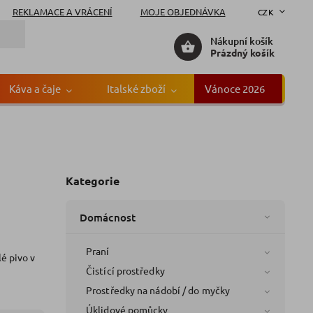
REKLAMACE A VRÁCENÍ
MOJE OBJEDNÁVKA
CZK
Nákupní košík
Prázdný košík
Káva a čaje
Italské zboží
Vánoce 2026
Gr
Kategorie
Domácnost
Praní
é pivo v
Čistící prostředky
Prostředky na nádobí / do myčky
Úklidové pomůcky