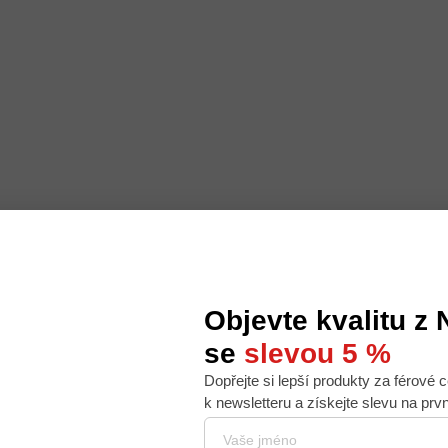
Objevte kvalitu z
se
slevou 5 %
Dopřejte si lepší produkty za férové c
 nabídku na míru, ale abychom to zvládli, používáme k
k newsletteru a získejte slevu na prv
. Používáním tohoto webu s tím souhlasíte.