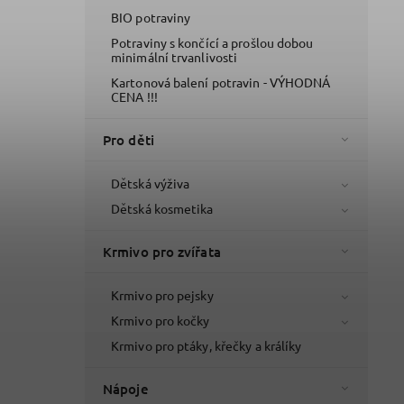
BIO potraviny
Potraviny s končící a prošlou dobou
minimální trvanlivosti
Kartonová balení potravin - VÝHODNÁ
CENA !!!
Pro děti
Dětská výživa
Dětská kosmetika
Krmivo pro zvířata
Krmivo pro pejsky
Krmivo pro kočky
Krmivo pro ptáky, křečky a králíky
Nápoje