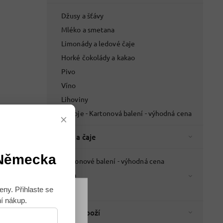
Džusy a šťávy
Mléko a smetana
Limonády a ledové čaje
Horké čokolády a kakao
Pivo
Víno
Lihoviny
Nápoje - Kartonová balení - výhodná cena
×
Káva a čaje
 Německa
Kartonové balení - výhodná cena
Káva
Čaje
eny. Přihlaste se
ní nákup.
Souhlasím
Italské zboží