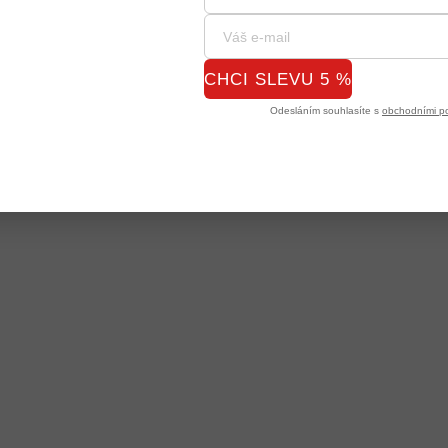
CHCI SLEVU 5 %
Odesláním souhlasíte s
obchodními p