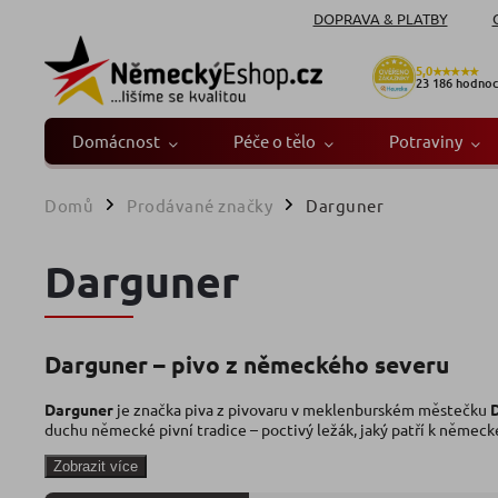
DOPRAVA & PLATBY
5,0
★★★★★
23 186
hodnoc
Domácnost
Péče o tělo
Potraviny
Domů
Prodávané značky
Darguner
/
/
Darguner
Darguner – pivo z německého severu
Darguner
je značka piva z pivovaru v meklenburském městečku
duchu německé pivní tradice – poctivý ležák, jaký patří k němec
Zobrazit více