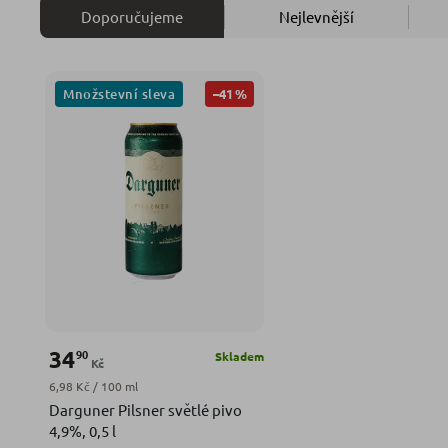
Doporučujeme
Nejlevnější
Množstevní sleva
–41 %
34
90
Skladem
Kč
Měrná cena:
6,98 Kč / 100 ml
Darguner Pilsner světlé pivo
4,9%, 0,5 l