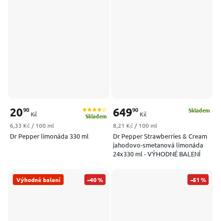
20
649
90
90
Skladem
Kč
Kč
Skladem
Měrná cena:
Měrná cena:
6,33 Kč / 100 ml
8,21 Kč / 100 ml
Dr Pepper limonáda 330 ml
Dr Pepper Strawberries & Cream
jahodovo-smetanová limonáda
24x330 ml - VÝHODNÉ BALENÍ
Výhodné balení
–40 %
–51 %