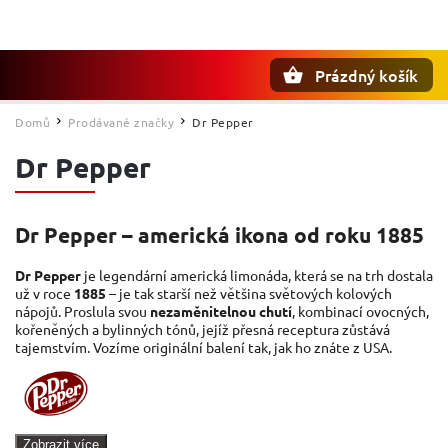
Prázdný košík
Hledat
Domů
Prodávané značky
Dr Pepper
/
/
Dr Pepper
Dr Pepper – americká ikona od roku 1885
Dr Pepper
je legendární americká limonáda, která se na trh dostala
už v roce
1885
– je tak starší než většina světových kolových
nápojů. Proslula svou
nezaměnitelnou chutí
, kombinací ovocných,
kořeněných a bylinných tónů, jejíž přesná receptura zůstává
tajemstvím. Vozíme originální balení tak, jak ho znáte z USA.
Zobrazit více