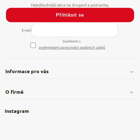
Přihlásit se
E-mail
Souhlasím s
podmínkami zpracování osobních údajů
Informace pro vás
Doprava & platby
O firmě
Obchodní podmínky
O nás
Instagram
Nejčastější dotazy
Kamenná prodejna
Reklamace a vrácení
Kariéra v NěmeckýEshop.cz