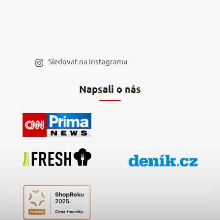
Moje objednávka
Velkoobchod
Spolupráce s influencery
Blog a recepty
Staňte se naším výdejním místem
Sledovat na Instagramu
Hodnocení obchodu
Napsali o nás
Kontakty