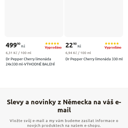
499
22
90
90
Kč
Kč
Vyprodáno
Vyprodáno
Měrná cena:
Měrná cena:
6,31 Kč / 100 ml
6,94 Kč / 100 ml
Dr Pepper Cherry limonáda
Dr Pepper Cherry limonáda 330 ml
24x330 ml-VÝHODNÉ BALENÍ
Vložte svůj e-mail a my vám budeme zasílat informace o
nových produktech na našem e-shopu.