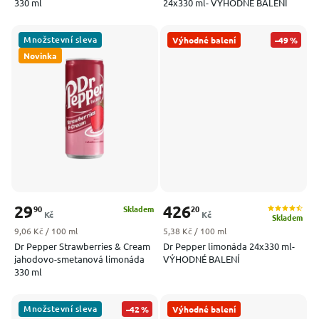
330 ml
24x330 ml- VÝHODNÉ BALENÍ
Množstevní sleva
Výhodné balení
–49 %
Novinka
29
426
90
20
Skladem
Kč
Kč
Skladem
Měrná cena:
Měrná cena:
9,06 Kč / 100 ml
5,38 Kč / 100 ml
Dr Pepper Strawberries & Cream
Dr Pepper limonáda 24x330 ml-
jahodovo-smetanová limonáda
VÝHODNÉ BALENÍ
330 ml
Množstevní sleva
–42 %
Výhodné balení