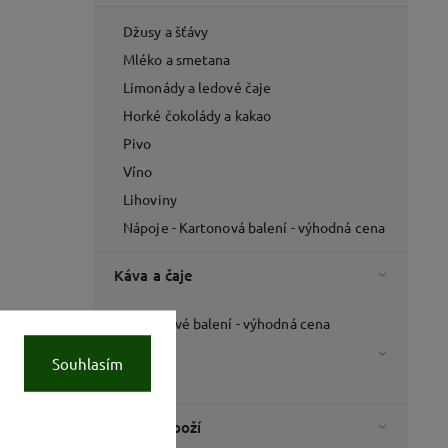
Džusy a šťávy
Mléko a smetana
Limonády a ledové čaje
Horké čokolády a kakao
Pivo
Víno
Lihoviny
Nápoje - Kartonová balení - výhodná cena
Káva a čaje
Kartonové balení - výhodná cena
Káva
Souhlasím
Čaje
Italské zboží