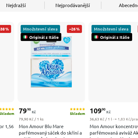
Nejdražší
Nejprodávanější
Abecedn
Množstevní sleva
Množstevní sleva
–38 %
–26 %
Originál z Itálie
Originál z Itálie
79
109
90
90
Kč
Kč
Skladem
Skladem
Měrná cena:
Měrná cena:
79,90 Kč / 1 ks
36,63 Kč / 1 l
· ≈ 1,83 Kč/pra
or 1,56
Mon Amour Blu Mare
Mon Amour koncentro
parfémovaný sáček do skříní a
parfémovaná aviváž Ak