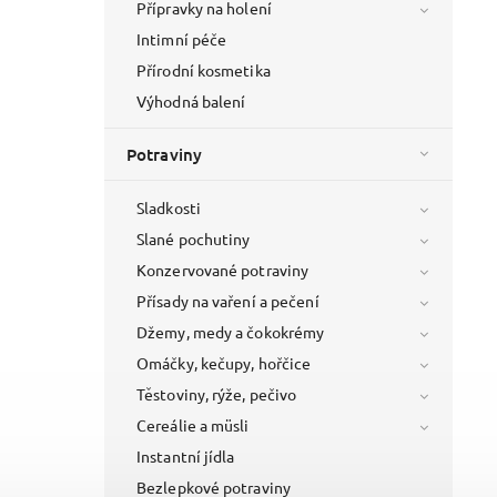
Přípravky na holení
Intimní péče
Přírodní kosmetika
Výhodná balení
Potraviny
Sladkosti
Slané pochutiny
Konzervované potraviny
Přísady na vaření a pečení
Džemy, medy a čokokrémy
Omáčky, kečupy, hořčice
Těstoviny, rýže, pečivo
Cereálie a müsli
Instantní jídla
Bezlepkové potraviny