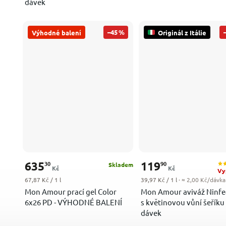
dávek
–45 %
Výhodné balení
Originál z Itálie
635
119
30
90
Skladem
Kč
Kč
Vy
Měrná cena:
Měrná cena:
67,87 Kč / 1 l
39,97 Kč / 1 l
· ≈ 2,00 Kč/dávka
Mon Amour prací gel Color
Mon Amour aviváž Ninfe
6x26 PD - VÝHODNÉ BALENÍ
s květinovou vůní šeříku 
dávek