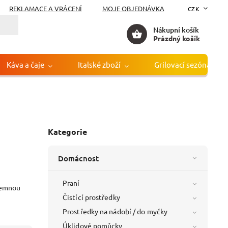
REKLAMACE A VRÁCENÍ
MOJE OBJEDNÁVKA
CZK
Nákupní košík
Prázdný košík
Káva a čaje
Italské zboží
Grilovací sezóna
Kategorie
Domácnost
Praní
íjemnou
Čistící prostředky
Prostředky na nádobí / do myčky
Úklidové pomůcky