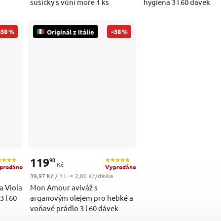
sušičky s vůní moře 1 ks
hygiena 3 l 60 dávek
–38 %
–38 %
Originál z Itálie
119
90
Kč
prodáno
Vyprodáno
Měrná cena:
39,97 Kč / 1 l
· ≈ 2,00 Kč/dávka
a Viola
Mon Amour aviváž s
3 l 60
arganovým olejem pro hebké a
voňavé prádlo 3 l 60 dávek