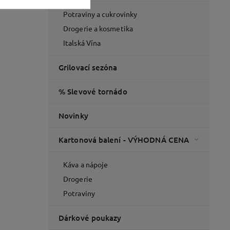
Potraviny a cukrovinky
Drogerie a kosmetika
Italská Vína
Grilovací sezóna
% Slevové tornádo
Novinky
Kartonová balení - VÝHODNÁ CENA
Káva a nápoje
Drogerie
Potraviny
Dárkové poukazy