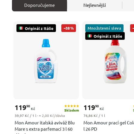
Doporučujeme
Nejlevnější
Množstevní sleva
–38 %
Originál z Itálie
Originál z Itálie
119
119
90
90
Kč
Kč
Skladem
Měrná cena:
Měrná cena:
39,97 Kč / 1 l
· ≈ 2,00 Kč/dávka
76,86 Kč / 1 l
Mon Amour italská aviváž Blu
Mon Amour prací gel Col
Mare s extra parfemací 3 l 60
l 26 PD