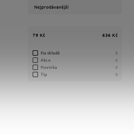
Nejprodávanější
79
Kč
636
Kč
Na skladě
5
Akce
0
Novinka
0
Tip
0