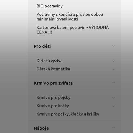
BIO potraviny
Potraviny s končící a prošlou dobou
minimální trvanlivosti
Kartonová balení potravin - VÝHODNÁ
CENA !!!
Pro děti
Dětská výživa
Dětská kosmetika
Krmivo pro zvířata
Krmivo pro pejsky
Krmivo pro kočky
Krmivo pro ptáky, křečky a králíky
Nápoje