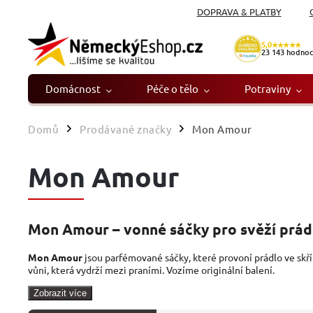
DOPRAVA & PLATBY
5,0
★★★★★
23 143
hodnoc
Domácnost
Péče o tělo
Potraviny
Domů
Prodávané značky
Mon Amour
/
/
Mon Amour
Mon Amour – vonné sáčky pro svěží prád
Mon Amour
jsou parfémované sáčky, které provoní prádlo ve skříni
vůni, která vydrží mezi praními. Vozíme originální balení.
Zobrazit více