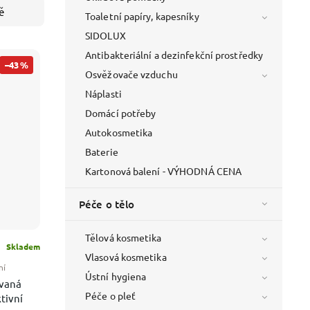
ě
Toaletní papíry, kapesníky
SIDOLUX
Antibakteriální a dezinfekční prostředky
–43 %
Osvěžovače vzduchu
Náplasti
Domácí potřeby
Autokosmetika
Baterie
Kartonová balení - VÝHODNÁ CENA
Péče o tělo
Tělová kosmetika
Skladem
Vlasová kosmetika
ní
Ústní hygiena
vaná
Péče o pleť
tivní